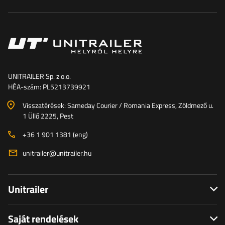
UNITRAILER Sp. z o.o.
HÉA-szám: PL5213739921
Visszatérések: Sameday Courier / Romania Express, Zöldmező u.
1 Üllő 2225, Pest
+36 1 901 1381 (eng)
unitrailer@unitrailer.hu
Unitrailer
Saját rendelések