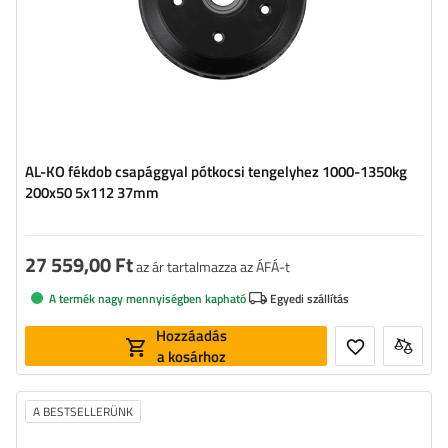
AL-KO fékdob csapággyal pótkocsi tengelyhez 1000-1350kg
200x50 5x112 37mm
27 559,00 Ft
az ár tartalmazza az ÁFÁ-t
A termék nagy mennyiségben kapható
Egyedi szállítás
Hozzáadás
a kosárhoz
A BESTSELLERÜNK