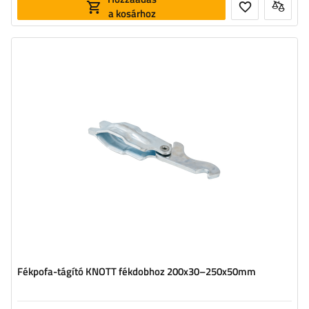
a kosárhoz
Fékpofa-tágító KNOTT fékdobhoz 200x30–250x50mm