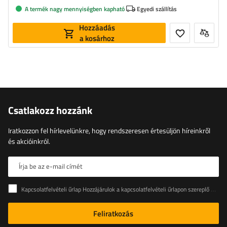
A termék nagy mennyiségben kapható
Egyedi szállítás
Hozzáadás
a kosárhoz
Csatlakozz hozzánk
Iratkozzon fel hírlevelünkre, hogy rendszeresen értesüljön híreinkről
és akcióinkról.
Írja be az e-mail címét
Kapcsolatfelvételi űrlap Hozzájárulok a kapcsolatfelvételi űrlapon szereplő személyes adataimnak az Európai Parlament és a Tanács (EU) rendeletével összhangban történő kezeléséhez
Feliratkozás