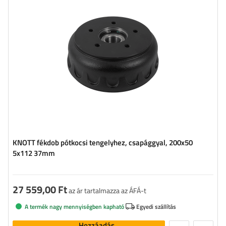
KNOTT fékdob pótkocsi tengelyhez, csapággyal, 200x50
5x112 37mm
27 559,00 Ft
az ár tartalmazza az ÁFÁ-t
A termék nagy mennyiségben kapható
Egyedi szállítás
Hozzáadás