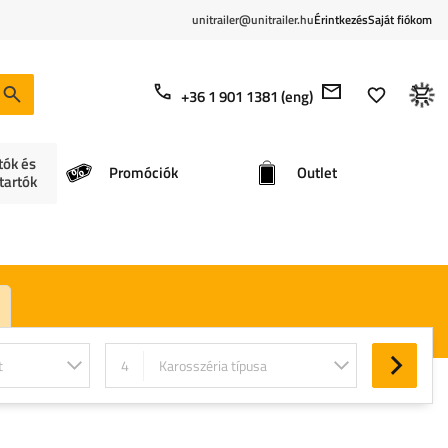
unitrailer@unitrailer.hu
Érintkezés
Saját fiókom
+36 1 901 1381 (eng)
tók és
Promóciók
Outlet
tartók
t
4
Karosszéria típusa