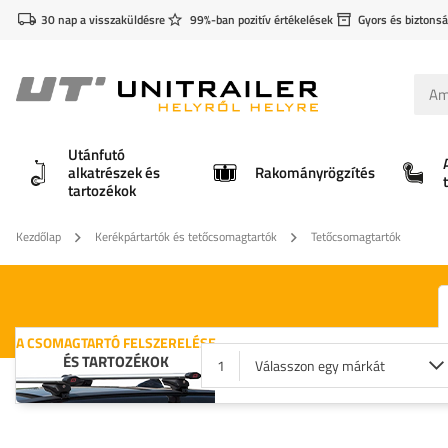
30 nap a visszaküldésre
99%-ban pozitív értékelések
Gyors és biztonsá
Utánfutó
alkatrészek és
Rakományrögzítés
tartozékok
Kezdőlap
Kerékpártartók és tetőcsomagtartók
Tetőcsomagtartók
A CSOMAGTARTÓ FELSZERELÉSE
ÉS TARTOZÉKOK
1
Válasszon egy márkát