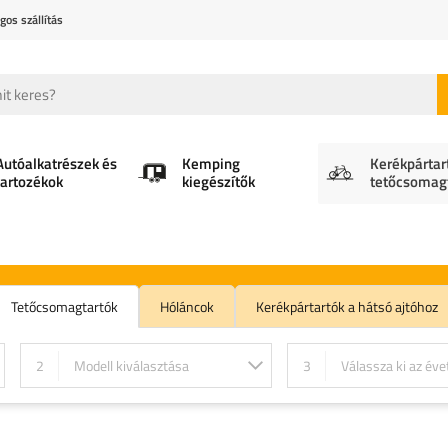
gos szállítás
Autóalkatrészek és
Kemping
Kerékpártar
tartozékok
kiegészítők
tetőcsomag
Tetőcsomagtartók
Hóláncok
Kerékpártartók a hátsó ajtóhoz
2
Modell kiválasztása
3
Válassza ki az éve