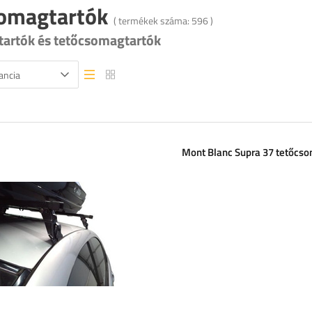
omagtartók
( termékek száma:
596
)
tartók és tetőcsomagtartók
ancia
Lista nézet
Lista nézet
Mont Blanc Supra 37 tetőcs