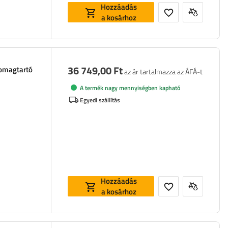
Hozzáadás
a kosárhoz
36 749,00 Ft
somagtartó
az ár tartalmazza az ÁFÁ-t
A termék nagy mennyiségben kapható
Egyedi szállítás
Hozzáadás
a kosárhoz