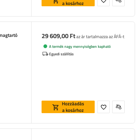
a kosárhoz
29 609,00 Ft
omagtartó
az ár tartalmazza az ÁFÁ-t
A termék nagy mennyiségben kapható
Egyedi szállítás
Hozzáadás
a kosárhoz