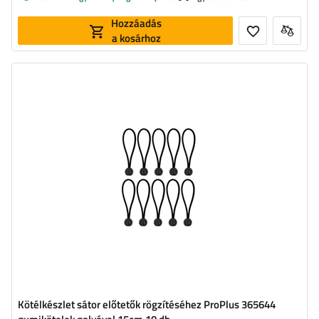
Hozzáadás
a kosárhoz
Kötélkészlet sátor előtetők rögzítéséhez ProPlus 365644