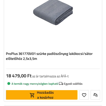
ProPlus 361770V01 szürke padlószőnyeg lakókocsi/sátor
előtetőhöz 2,5x3,5m
18 479,00 Ft
az ár tartalmazza az ÁFÁ-t
A termék nagy mennyiségben kapható
Egyedi szállítás
Hozzáadás
a kosárhoz