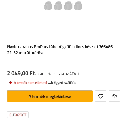
Nyolc darabos ProPlus kábelrögzítő bilincs készlet 366486,
22-32 mm átmérővel
2 049,00 Ft
az ár tartalmazza az ÁFÁ-t
A termék nem elérhető
Egyedi szállítás
A termék megtekintése
ELFOGYOTT
Hosszúság:
4 m
Szélesség:
3 m