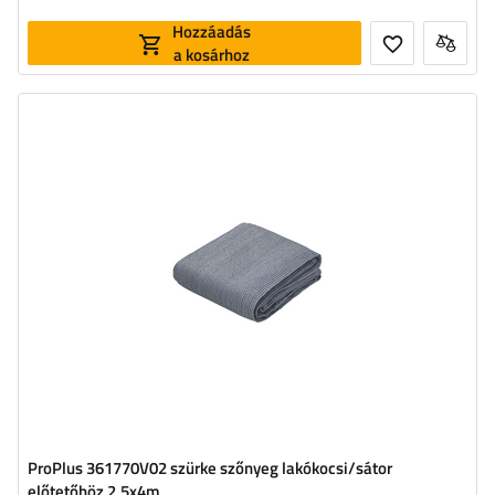
Hozzáadás
a kosárhoz
Hosszúság:
4 m
Szélesség:
2,5 m
ProPlus 361770V02 szürke szőnyeg lakókocsi/sátor
előtetőhöz 2,5x4m