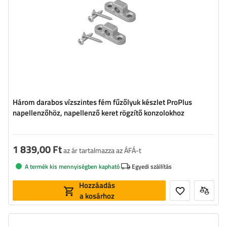
Három darabos vízszintes fém fűzőlyuk készlet ProPlus
napellenzőhöz, napellenző keret rögzítő konzolokhoz
1 839,00 Ft
az ár tartalmazza az ÁFÁ-t
A termék kis mennyiségben kapható
Egyedi szállítás
Hozzáadás
a kosárhoz