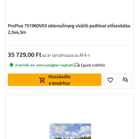
ProPlus 751960V03 sátorszőnyeg vízálló padlóval előszobába
2,5x4,5m
35 729,00 Ft
az ár tartalmazza az ÁFÁ-t
A termék kis mennyiségben kapható
Egyedi szállítás
Hozzáadás
a kosárhoz
Szélesség:
330 cm
Magasság:
200 cm