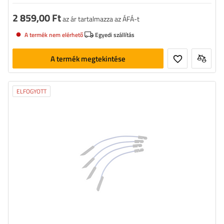
2 859,00 Ft
az ár tartalmazza az ÁFÁ-t
A termék nem elérhető
Egyedi szállítás
A termék megtekintése
ELFOGYOTT
Hosszúság:
280 mm
Tartalmazott mennyiség:
4