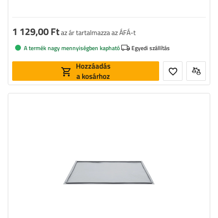
1 129,00 Ft
az ár tartalmazza az ÁFÁ-t
A termék nagy mennyiségben kapható
Egyedi szállítás
Hozzáadás
a kosárhoz
Szélesség:
2,5 m
Hosszúság:
4,5 m