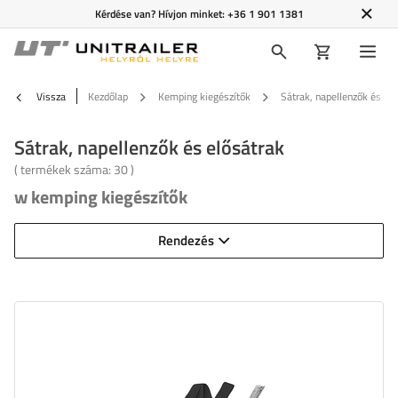
Kérdése van? Hívjon minket:
+36 1 901 1381
Vissza
Kezdőlap
Kemping kiegészítők
Sátrak, napellenzők és el
Sátrak, napellenzők és elősátrak
( termékek száma:
30
)
w kemping kiegészítők
Rendezés
Hosszúság:
3 m