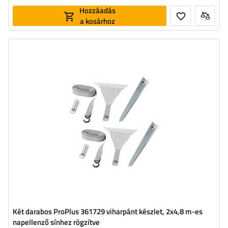
Hozzáadás
a kosárhoz
Két darabos ProPlus 361729 viharpánt készlet, 2x4,8 m-es
napellenző sínhez rögzítve