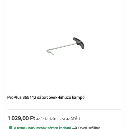
ProPlus 365112 sátorcövek-kihúzó kampó
1 029,00 Ft
az ár tartalmazza az ÁFÁ-t
A termék nagy mennyiségben kapható
Egyedi szállítás