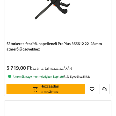
Sátorkeret-feszítő, napellenző ProPlus 365612 22-28 mm
átmérőjű csövekhez
5 719,00 Ft
az ár tartalmazza az ÁFÁ-t
A termék nagy mennyiségben kapható
Egyedi szállítás
Hozzáadás
a kosárhoz
Hosszúság:
4 m
Szélesség:
2,5 m