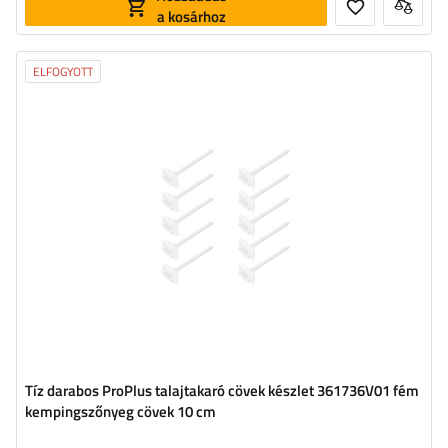
a kosárhoz
ELFOGYOTT
Tíz darabos ProPlus talajtakaró cövek készlet 361736V01 fém
kempingszőnyeg cövek 10 cm