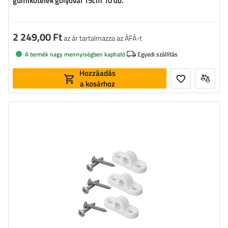
gumikötelek golyóval 15cm 10 db.
2 249,00 Ft
az ár tartalmazza az ÁFÁ-t
A termék nagy mennyiségben kapható
Egyedi szállítás
Hozzáadás
a kosárhoz