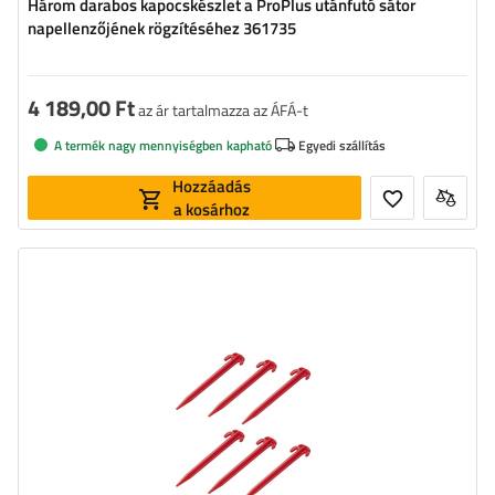
Három darabos kapocskészlet a ProPlus utánfutó sátor
napellenzőjének rögzítéséhez 361735
4 189,00 Ft
az ár tartalmazza az ÁFÁ-t
A termék nagy mennyiségben kapható
Egyedi szállítás
Hozzáadás
a kosárhoz