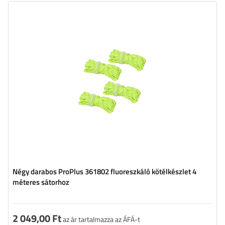
Hosszúság:
4 m
Kötél átmérője:
4 mm
Tartalmazott mennyiség:
4
Négy darabos ProPlus 361802 fluoreszkáló kötélkészlet 4
méteres sátorhoz
2 049,00 Ft
az ár tartalmazza az ÁFÁ-t