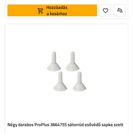
Hozzáadás
a kosárhoz
Négy darabos ProPlus 366475S sátorrúd esővédő sapka szett