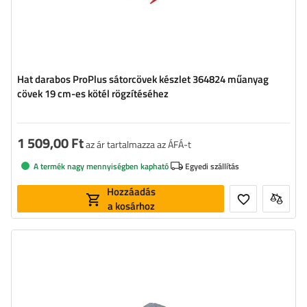
Hat darabos ProPlus sátorcövek készlet 364824 műanyag
cövek 19 cm-es kötél rögzítéséhez
1 509,00 Ft
az ár tartalmazza az ÁFÁ-t
A termék nagy mennyiségben kapható
Egyedi szállítás
Hozzáadás
a kosárhoz
Hosszúság:
3,5 m
Szélesség:
2,5 m