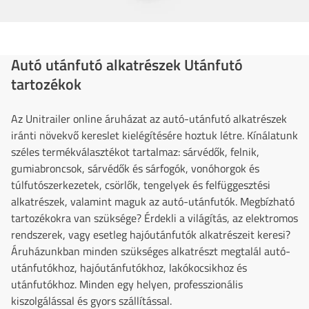
Autó utánfutó alkatrészek Utánfutó
tartozékok
Az Unitrailer online áruházat az autó-utánfutó alkatrészek
iránti növekvő kereslet kielégítésére hoztuk létre. Kínálatunk
széles termékválasztékot tartalmaz: sárvédők, felnik,
gumiabroncsok, sárvédők és sárfogók, vonóhorgok és
túlfutószerkezetek, csörlők, tengelyek és felfüggesztési
alkatrészek, valamint maguk az autó-utánfutók. Megbízható
tartozékokra van szüksége? Érdekli a világítás, az elektromos
rendszerek, vagy esetleg hajóutánfutók alkatrészeit keresi?
Áruházunkban minden szükséges alkatrészt megtalál autó-
utánfutókhoz, hajóutánfutókhoz, lakókocsikhoz és
utánfutókhoz. Minden egy helyen, professzionális
kiszolgálással és gyors szállítással.