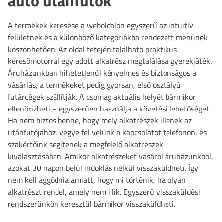
autó utánfutók
A termékek keresése a weboldalon egyszerű az intuitív
felületnek és a különböző kategóriákba rendezett menünek
köszönhetően. Az oldal tetején található praktikus
keresőmotorral egy adott alkatrész megtalálása gyerekjáték.
Áruházunkban hihetetlenül kényelmes és biztonságos a
vásárlás, a termékeket pedig gyorsan, első osztályú
futárcégek szállítják. A csomag aktuális helyét bármikor
ellenőrizheti – egyszerűen használja a követési lehetőséget.
Ha nem biztos benne, hogy mely alkatrészek illenek az
utánfutójához, vegye fel velünk a kapcsolatot telefonon, és
szakértőink segítenek a megfelelő alkatrészek
kiválasztásában. Amikor alkatrészeket vásárol áruházunkból,
azokat 30 napon belül indoklás nélkül visszaküldheti. Így
nem kell aggódnia amiatt, hogy mi történik, ha olyan
alkatrészt rendel, amely nem illik. Egyszerű visszaküldési
rendszerünkön keresztül bármikor visszaküldheti.