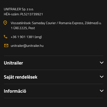
UNITRAILER Sp. z o.o.
HÉA-szám: PL5213739921
Visszatérések: Sameday Courier / Romania Express, Zöldmező u.
1 Üllő 2225, Pest
+36 1 901 1381 (eng)
unitrailer@unitrailer.hu
Unitrailer
Saját rendelések
Információ