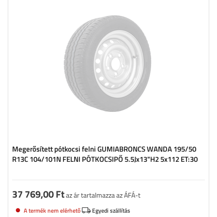
Gumiabroncs szélessége:
195
Gumiabroncs profilja:
50
Felni átmérője:
13"
Felni csavarok távolsága:
5x112
Kerékeltolás (ET):
30
Megerősített pótkocsi felni GUMIABRONCS WANDA 195/50
R13C 104/101N FELNI PÓTKOCSIPŐ 5.5Jx13"H2 5x112 ET:30
37 769,00 Ft
az ár tartalmazza az ÁFÁ-t
A termék nem elérhető
Egyedi szállítás