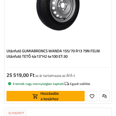
Utánfutó GUMIABRONCS WANDA 155/70 R13 79N FELNI
Utánfutó TETŐ 4Jx13"H2 4x100 ET:30
25 519,00 Ft
az ár tartalmazza az ÁFÁ-t
A termék nagy mennyiségben kapható
Egyedi szállítás
Hozzáadás
a kosárhoz
ELFOGYOTT