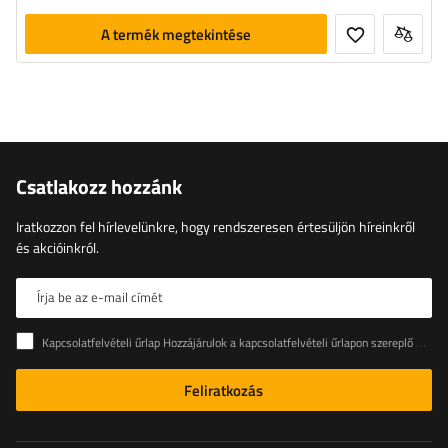
A termék megtekintése
Csatlakozz hozzánk
Iratkozzon fel hírlevelünkre, hogy rendszeresen értesüljön híreinkről
és akcióinkról.
Írja be az e-mail címét
Kapcsolatfelvételi űrlap Hozzájárulok a kapcsolatfelvételi űrlapon szereplő személyes adataimnak az Európai Parlament és a Tanács (EU) rendeletével összhangban történő kezeléséhez
Feliratkozás