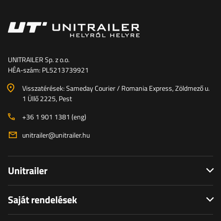
UNITRAILER Sp. z o.o.
HÉA-szám: PL5213739921
Visszatérések: Sameday Courier / Romania Express, Zöldmező u.
1 Üllő 2225, Pest
+36 1 901 1381 (eng)
unitrailer@unitrailer.hu
Unitrailer
Saját rendelések