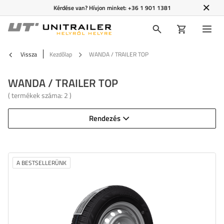
Kérdése van? Hívjon minket:
+36 1 901 1381
Vissza
Kezdőlap
WANDA / TRAILER TOP
WANDA / TRAILER TOP
( termékek száma:
2
)
Rendezés
A BESTSELLERÜNK
Gumiabroncs szélessége:
155
Gumiabroncs profilja:
70
Felni átmérője:
13"
Felni csavarok távolsága:
4x100
Kerékeltolás (ET):
30