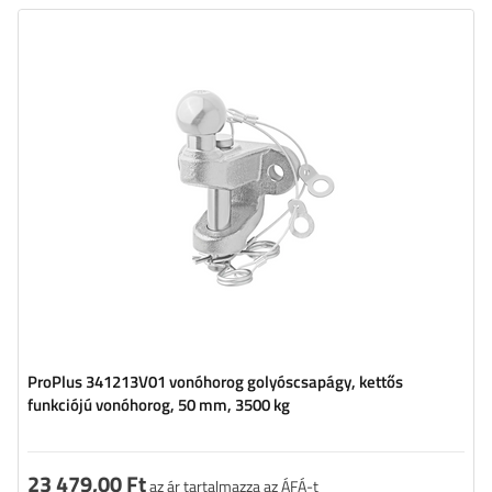
Megengedett össztömeg:
3500 kg
A horoggolyóra gyakorolt megengedett
200 kg
nyomás:
ProPlus 341213V01 vonóhorog golyóscsapágy, kettős
funkciójú vonóhorog, 50 mm, 3500 kg
23 479,00 Ft
az ár tartalmazza az ÁFÁ-t