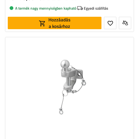
A termék nagy mennyiségben kapható
Egyedi szállítás
Hozzáadás
a kosárhoz
Megengedett össztömeg:
3500 kg
A horoggolyóra gyakorolt megengedett
350 kg
nyomás: