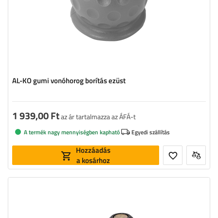
AL-KO gumi vonóhorog borítás ezüst
1 939,00 Ft
az ár tartalmazza az ÁFÁ-t
A termék nagy mennyiségben kapható
Egyedi szállítás
Hozzáadás
a kosárhoz