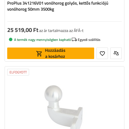
ProPlus 341216V01 vonóhorog golyós, kettős funkciójú
vonóhorog 50mm 3500kg
25 519,00 Ft
az ár tartalmazza az ÁFÁ-t
A termék nagy mennyiségben kapható
Egyedi szállítás
Hozzáadás
a kosárhoz
ELFOGYOTT
Golyó átmérője:
50 mm
Beépítési távolság:
90 mm