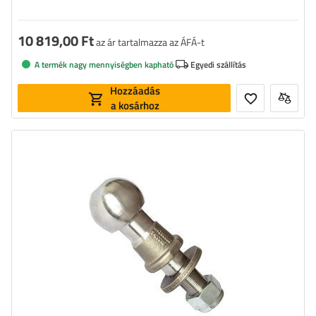
10 819,00 Ft
az ár tartalmazza az ÁFÁ-t
A termék nagy mennyiségben kapható
Egyedi szállítás
Hozzáadás
a kosárhoz
Megengedett össztömeg:
3500 kg
A horoggolyóra gyakorolt megengedett
200 kg
nyomás:
Golyó átmérője:
50 mm