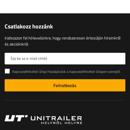
Csatlakozz hozzánk
Iratkozzon fel hírlevelünkre, hogy rendszeresen értesüljön híreinkről
és akcióinkról.
Írja be az e-mail címét
Kapcsolatfelvételi űrlap Hozzájárulok a kapcsolatfelvételi űrlapon szereplő személyes adataimnak az Európai Parlament és a Tanács (EU) rendeletével összhangban történő kezeléséhez
Feliratkozás