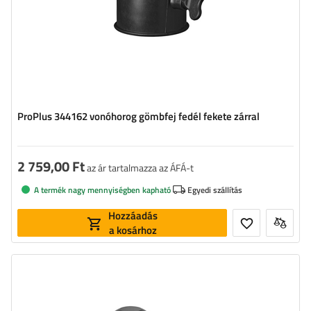
ProPlus 344162 vonóhorog gömbfej fedél fekete zárral
2 759,00 Ft
az ár tartalmazza az ÁFÁ-t
A termék nagy mennyiségben kapható
Egyedi szállítás
Hozzáadás
a kosárhoz