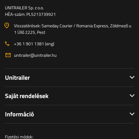
UNITRAILER Sp. z o.o.
HÉA-szám: PL5213739921
Visszatérések: Sameday Courier / Romania Express, Zöldmező u.
1 Üllő 2225, Pest
+36 1 901 1381 (eng)
unitrailer@unitrailer.hu
Unitrailer
Saját rendelések
Információ
Fizetési módok: