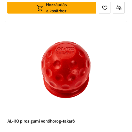
Hozzáadás
a kosárhoz
AL-KO piros gumi vonóhorog-takaró