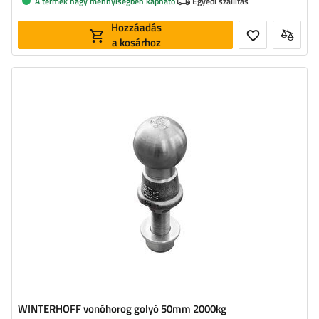
A termék nagy mennyiségben kapható
Egyedi szállítás
Hozzáadás
a kosárhoz
Megengedett össztömeg:
2000 kg
A horoggolyóra gyakorolt megengedett
150 kg
nyomás:
Golyó átmérője:
50 mm
WINTERHOFF vonóhorog golyó 50mm 2000kg