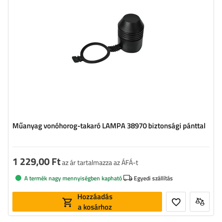
Műanyag vonóhorog-takaró LAMPA 38970 biztonsági pánttal
1 229,00 Ft
az ár tartalmazza az ÁFÁ-t
A termék nagy mennyiségben kapható
Egyedi szállítás
Hozzáadás
a kosárhoz