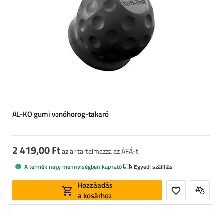
AL-KO gumi vonóhorog-takaró
2 419,00 Ft
az ár tartalmazza az ÁFÁ-t
A termék nagy mennyiségben kapható
Egyedi szállítás
Hozzáadás
a kosárhoz