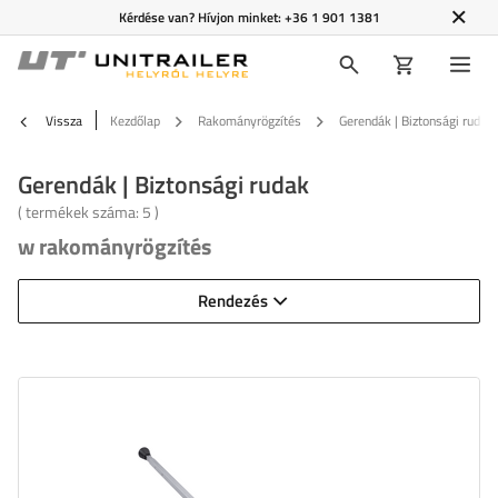
Kérdése van? Hívjon minket:
+36 1 901 1381
Vissza
Kezdőlap
Rakományrögzítés
Gerendák | Biztonsági rudak
Gerendák | Biztonsági rudak
( termékek száma:
5
)
w rakományrögzítés
Rendezés