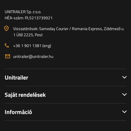
UNITRAILER Sp. z o.o.
HÉA-szám: PL5213739921
Visszatérések: Sameday Courier / Romania Express, Zöldmező u.
1 Üllő 2225, Pest
+36 1 901 1381 (eng)
unitrailer@unitrailer.hu
Unitrailer
Saját rendelések
Információ