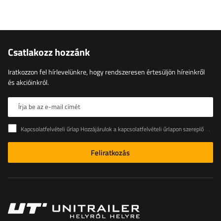
Csatlakozz hozzánk
Iratkozzon fel hírlevelünkre, hogy rendszeresen értesüljön híreinkről
és akcióinkról.
Írja be az e-mail címét
Kapcsolatfelvételi űrlap Hozzájárulok a kapcsolatfelvételi űrlapon szereplő személyes adataimnak az Európai Parlament és a Tanács (EU) rendeletével összhangban történő kezeléséhez
Feliratkozás