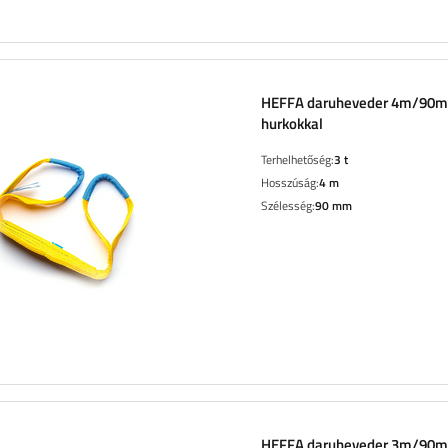
HEFFA daruheveder 4m/90
hurkokkal
Terhelhetőség:
3 t
Hosszúság:
4 m
Szélesség:
90 mm
HEFFA daruheveder 3m/90