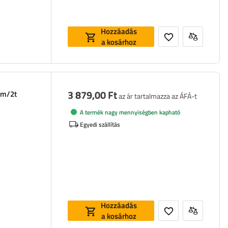
Hozzáadás
a kosárhoz
3 879,00 Ft
mm/2t
az ár tartalmazza az ÁFÁ-t
A termék nagy mennyiségben kapható
Egyedi szállítás
Hozzáadás
a kosárhoz