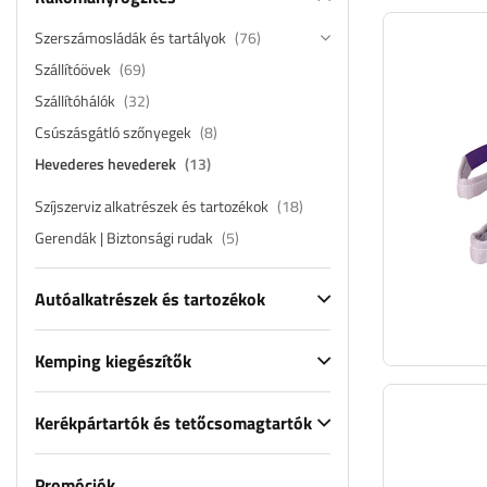
Szerszámosládák és tartályok
(76)
Szállítóövek
(69)
Szállítóhálók
(32)
Csúszásgátló szőnyegek
(8)
Hevederes hevederek
(13)
Szíjszerviz alkatrészek és tartozékok
(18)
Gerendák | Biztonsági rudak
(5)
Autóalkatrészek és tartozékok
Kemping kiegészítők
Kerékpártartók és tetőcsomagtartók
Promóciók