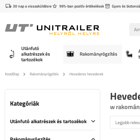
30 nap a visszaküldésre
99%-ban pozitív értékelések
Gyors és biztonsá
Utánfutó
alkatrészek és
Rakományrögzítés
tartozékok
Kezdőlap
Rakományrögzítés
Hevederes hevederek
Hevede
Kategóriák
w rakomán
Utánfutó alkatrészek és tartozékok
Legjobb relev
Rakományrögzítés