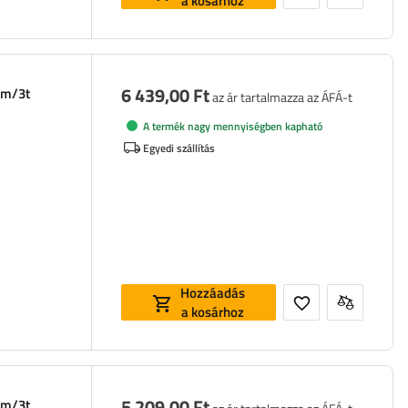
a kosárhoz
6 439,00 Ft
mm/3t
az ár tartalmazza az ÁFÁ-t
A termék nagy mennyiségben kapható
Egyedi szállítás
Hozzáadás
a kosárhoz
5 209,00 Ft
mm/3t