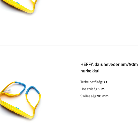
HEFFA daruheveder 5m/90
hurkokkal
Terhelhetőség:
3 t
Hosszúság:
5 m
Szélesség:
90 mm