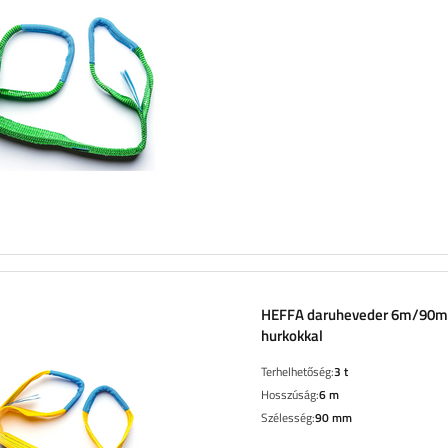
HEFFA daruheveder 6m/90
hurkokkal
Terhelhetőség:
3 t
Hosszúság:
6 m
Szélesség:
90 mm