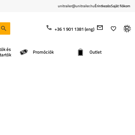
unitrailer@unitrailer.hu
Érintkezés
Saját fiókom
+36 1 901 1381 (eng)
tók és
Promóciók
Outlet
tartók