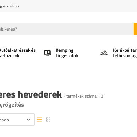
gos szállítás
Autóalkatrészek és
Kemping
Kerékpártar
tartozékok
kiegészítők
tetőcsomag
res hevederek
( termékek száma:
13
)
yrögzítés
ancia
Lista nézet
Lista nézet