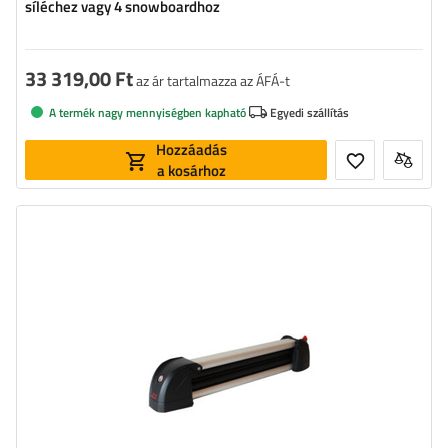
síléchez vagy 4 snowboardhoz
33 319,00 Ft
az ár tartalmazza az ÁFÁ-t
A termék nagy mennyiségben kapható
Egyedi szállítás
Hozzáadás
a kosárhoz
Kapacitás: klasszikus síléc:
4 pár
Szélesség:
58 cm
Rakodótér:
40 cm