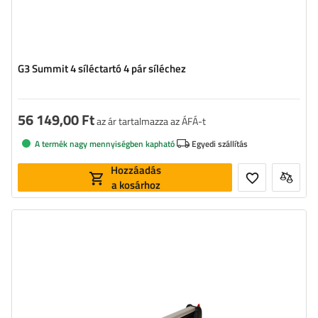
G3 Summit 4 síléctartó 4 pár síléchez
56 149,00 Ft
az ár tartalmazza az ÁFÁ-t
A termék nagy mennyiségben kapható
Egyedi szállítás
Hozzáadás
a kosárhoz
Kapacitás: klasszikus síléc:
6 pár
Szélesség:
78 cm
Rakodótér:
60 cm