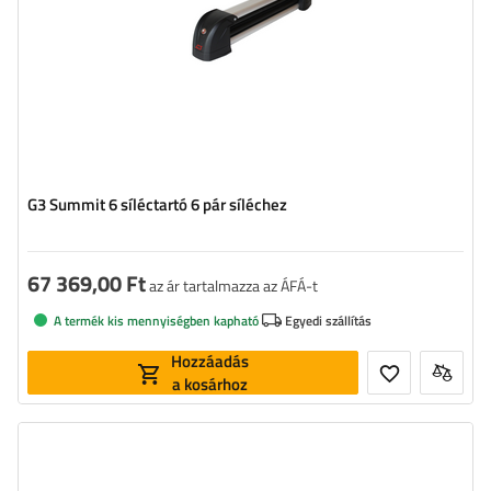
G3 Summit 6 síléctartó 6 pár síléchez
67 369,00 Ft
az ár tartalmazza az ÁFÁ-t
A termék kis mennyiségben kapható
Egyedi szállítás
Hozzáadás
a kosárhoz
Súly:
4,2 kg
Szerelés:
cibant