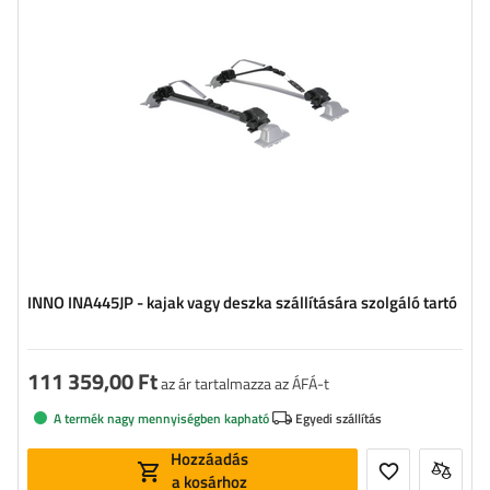
Kastélyok:
igen
wyposażony w zamek zabezpieczający
wygodny załadunek
INNO INA445JP - kajak vagy deszka szállítására szolgáló tartó
111 359,00 Ft
az ár tartalmazza az ÁFÁ-t
A termék nagy mennyiségben kapható
Egyedi szállítás
Hozzáadás
a kosárhoz