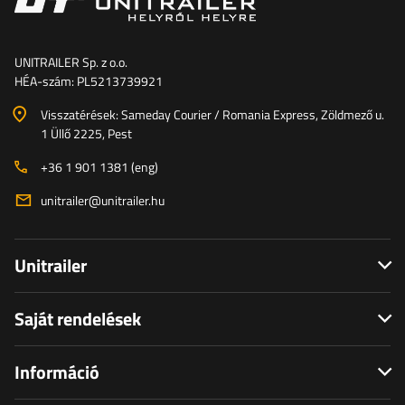
UNITRAILER Sp. z o.o.
HÉA-szám: PL5213739921
Visszatérések: Sameday Courier / Romania Express, Zöldmező u.
1 Üllő 2225, Pest
+36 1 901 1381 (eng)
unitrailer@unitrailer.hu
Unitrailer
Saját rendelések
Információ