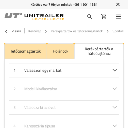
Kérdése van? Hívjon minket:
+36 1 901 1381
Vissza
Kezdőlap
Kerékpártartók és tetőcsomagtartók
Sportállvá
Kerékpártartók a
Tetőcsomagtartók
Hóláncok
hátsó ajtóhoz
1
Válasszon egy márkát
2
Modell kiválasztása
3
Válassza ki az évet
4
Karosszéria típusa