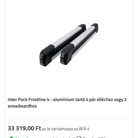
Klasszikus sílécek száma:
4 pár
Hosszúság:
72 cm
Rakodótér:
54 cm
Síléctartó záródás:
igen
Inter Pack Frostline 4 - alumínium tartó 4 pár síléchez vagy 2
snowboardhoz
33 319,00 Ft
az ár tartalmazza az ÁFÁ-t