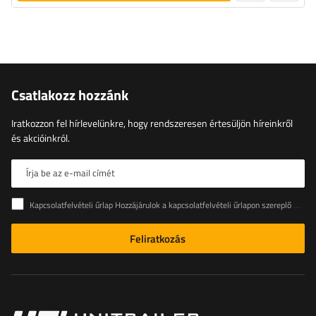
Csatlakozz hozzánk
Iratkozzon fel hírlevelünkre, hogy rendszeresen értesüljön híreinkről
és akcióinkról.
Írja be az e-mail címét
Kapcsolatfelvételi űrlap Hozzájárulok a kapcsolatfelvételi űrlapon szereplő személyes adataimnak az Európai Parlament és a Tanács (EU) rendeletével összhangban történő kezeléséhez
Feliratkozás