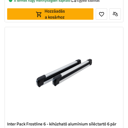
A termék nagy mennyiségben kapható
Egyedi szállítás
Hozzáadás
a kosárhoz
Klasszikus sílécek száma:
6 pár
Hosszúság:
92 cm
Rakodótér:
72 cm
Síléctartó záródás:
igen
Inter Pack Frostline 6 - kihúzható alumínium síléctartó 6 pár