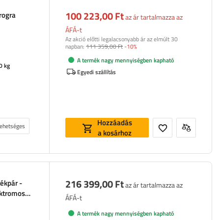
100 223,00 Ft
rogra
az ár tartalmazza az
ÁFÁ-t
Az akció előtti legalacsonyabb ár az elmúlt 30
napban:
111 359,00 Ft
-10%
A termék nagy mennyiségben kapható
0 kg
Egyedi szállítás
Hozzáadás
 lehetséges
a kosárhoz
216 399,00 Ft
ékpár -
az ár tartalmazza az
ektromos
ÁFÁ-t
A termék nagy mennyiségben kapható