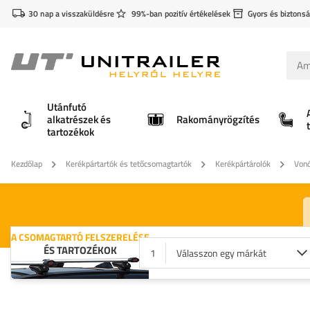
30 nap a visszaküldésre
99%-ban pozitív értékelések
Gyors és biztonsá
Utánfutó
alkatrészek és
Rakományrögzítés
tartozékok
Kezdőlap
Kerékpártartók és tetőcsomagtartók
Kerékpártárolók
Vonó
A CSOMAGTARTÓ FELSZERELÉSE
ÉS TARTOZÉKOK
1
Válasszon egy márkát