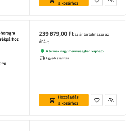
a kosárhoz
239 879,00 Ft
nóhorogra
az ár tartalmazza az
erékpárhoz
ÁFÁ-t
A termék nagy mennyiségben kapható
Egyedi szállítás
0 kg
Hozzáadás
a kosárhoz