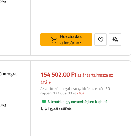
0 kg
Hozzáadás
a kosárhoz
154 502,00 Ft
nóhorogra
az ár tartalmazza az
ÁFÁ-t
Az akció előtti legalacsonyabb ár az elmúlt 30
napban:
171 669,00 Ft
-10%
A termék nagy mennyiségben kapható
0 kg
Egyedi szállítás