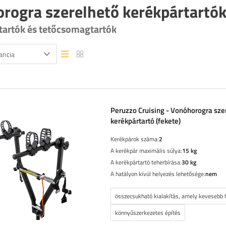
rogra szerelhető kerékpártartó
tartók és tetőcsomagtartók
ancia
Lista nézet
Lista nézet
Peruzzo Cruising - Vonóhorogra sze
kerékpártartó (fekete)
Kerékpárok száma:
2
A kerékpár maximális súlya:
15 kg
A kerékpártartó teherbírása:
30 kg
A hatályon kívül helyezés lehetősége:
nem
összecsukható kialakítás, amely kevesebb h
könnyűszerkezetes építés