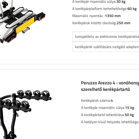
A kerékpár maximális súlya:
30 kg
A kerékpárplatform terhelhetősége:
60 kg
Maximális nyomtáv :
1350 mm
Kerékpárok közötti távolság:
250 mm
kompatibilis az elektromos kerékpárokka
kerékpárok szállítására szolgáló adapterr
Peruzzo Arezzo 4 - vonóhoro
szerelhető kerékpártartó
Kerékpárok száma:
4
A kerékpár maximális súlya:
15 kg
A kerékpártartó teherbírása:
50 kg
A hatályon kívül helyezés lehetősége