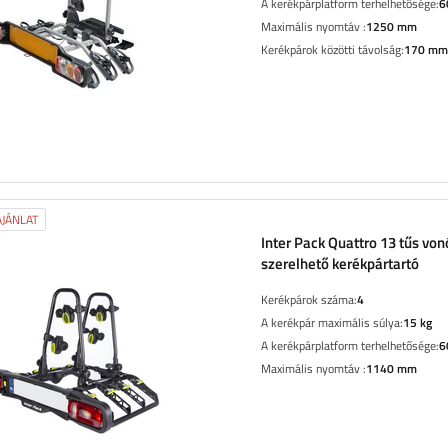
A kerékpárplatform terhelhetősége:
6
Maximális nyomtáv :
1250 mm
Kerékpárok közötti távolság:
170 mm
JÁNLAT
Inter Pack Quattro 13 tűs vo
szerelhető kerékpártartó
Kerékpárok száma:
4
A kerékpár maximális súlya:
15 kg
A kerékpárplatform terhelhetősége:
6
Maximális nyomtáv :
1140 mm