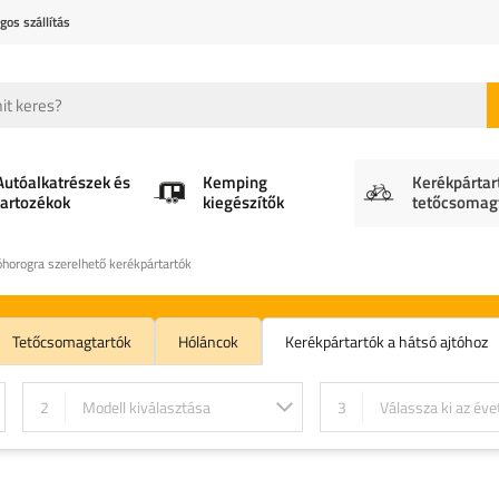
gos szállítás
Autóalkatrészek és
Kemping
Kerékpártar
tartozékok
kiegészítők
tetőcsomag
horogra szerelhető kerékpártartók
Tetőcsomagtartók
Hóláncok
Kerékpártartók a hátsó ajtóhoz
2
Modell kiválasztása
3
Válassza ki az éve