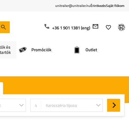
unitrailer@unitrailer.hu
Érintkezés
Saját fiókom
+36 1 901 1381 (eng)
tók és
Promóciók
Outlet
tartók
t
4
Karosszéria típusa