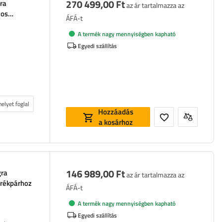
270 499,00 Ft
ra
az ár tartalmazza az
mos
ÁFÁ-t
A termék nagy mennyiségben kapható
Egyedi szállítás
elyet foglal
Hozzáadás
a kosárhoz
146 989,00 Ft
gra
az ár tartalmazza az
erékpárhoz
ÁFÁ-t
A termék nagy mennyiségben kapható
Egyedi szállítás