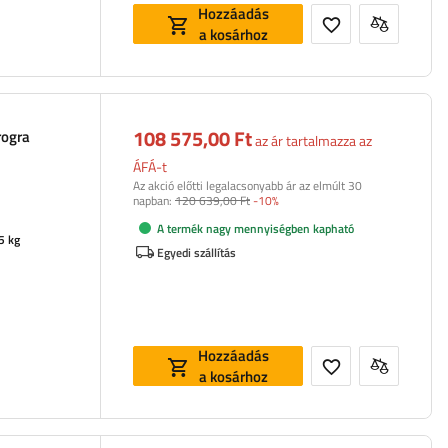
Hozzáadás
a kosárhoz
108 575,00 Ft
rogra
az ár tartalmazza az
ÁFÁ-t
Az akció előtti legalacsonyabb ár az elmúlt 30
napban:
120 639,00 Ft
-10%
A termék nagy mennyiségben kapható
5 kg
Egyedi szállítás
Hozzáadás
a kosárhoz