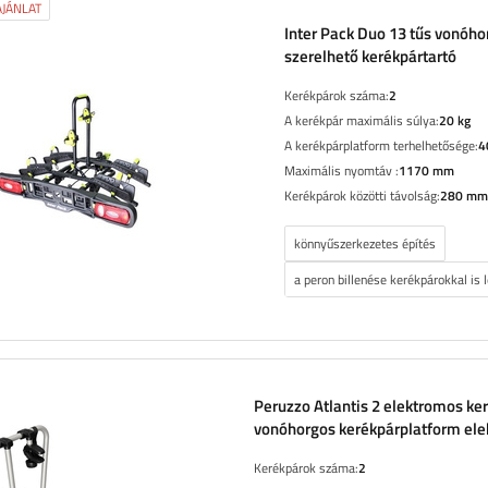
JÁNLAT
Inter Pack Duo 13 tűs vonóho
szerelhető kerékpártartó
Kerékpárok száma:
2
A kerékpár maximális súlya:
20 kg
A kerékpárplatform terhelhetősége:
4
Maximális nyomtáv :
1170 mm
Kerékpárok közötti távolság:
280 mm
könnyűszerkezetes építés
a peron billenése kerékpárokkal is
Peruzzo Atlantis 2 elektromos ker
vonóhorgos kerékpárplatform el
kerékpárokhoz
Kerékpárok száma:
2