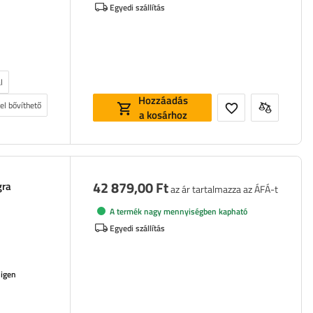
Egyedi szállítás
l
Hozzáadás
el bővíthető
a kosárhoz
42 879,00 Ft
gra
az ár tartalmazza az ÁFÁ-t
A termék nagy mennyiségben kapható
Egyedi szállítás
:
igen