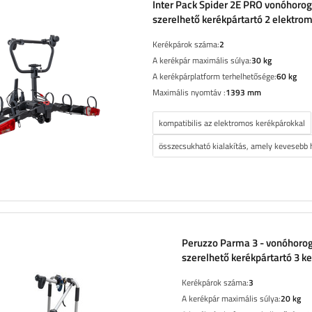
Inter Pack Spider 2E PRO vonóhorog
szerelhető kerékpártartó 2 elektro
kerékpárhoz
Kerékpárok száma:
2
A kerékpár maximális súlya:
30 kg
A kerékpárplatform terhelhetősége:
60 kg
Maximális nyomtáv :
1393 mm
kompatibilis az elektromos kerékpárokkal
összecsukható kialakítás, amely kevesebb h
Peruzzo Parma 3 - vonóhoro
szerelhető kerékpártartó 3 k
Kerékpárok száma:
3
A kerékpár maximális súlya:
20 kg