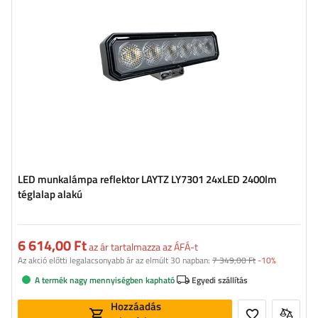
Fény színhőmérséklete:
5700 K
LED munkalámpa reflektor LAYTZ LY7301 24xLED 2400lm
téglalap alakú
6 614,00 Ft
az ár tartalmazza az ÁFÁ-t
Az akció előtti legalacsonyabb ár az elmúlt 30 napban:
7 349,00 Ft
-10%
A termék nagy mennyiségben kapható
Egyedi szállítás
Hozzáadás