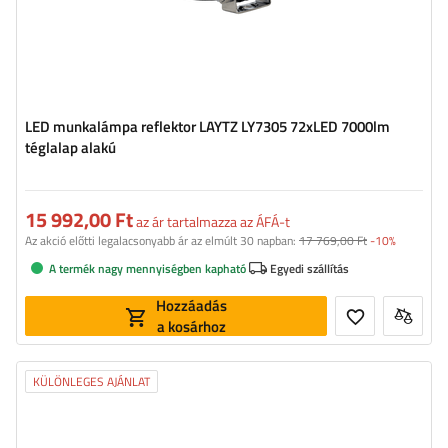
LED munkalámpa reflektor LAYTZ LY7305 72xLED 7000lm
téglalap alakú
15 992,00 Ft
az ár tartalmazza az ÁFÁ-t
Az akció előtti legalacsonyabb ár az elmúlt 30 napban:
17 769,00 Ft
-10%
A termék nagy mennyiségben kapható
Egyedi szállítás
Hozzáadás
a kosárhoz
KÜLÖNLEGES AJÁNLAT
Fényáram:
2400 lm
LED-ek száma:
24
A fény színe:
semleges fehér fény