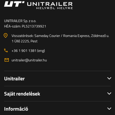
UNITRAILER Sp. z o.o.
HÉA-szám: PL5213739921
Visszatérések: Sameday Courier / Romania Express, Zöldmező u.
1 Üllő 2225, Pest
+36 1 901 1381 (eng)
unitrailer@unitrailer.hu
Unitrailer
Saját rendelések
Információ