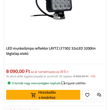
LED munkalámpa reflektor LAYTZ LY7302 32xLED 3200lm
téglalap alakú
8 090,00 Ft
az ár tartalmazza az ÁFÁ-t
Az akció előtti legalacsonyabb ár az elmúlt 30 napban:
8 989,00 Ft
-10%
A termék nagy mennyiségben kapható
Egyedi szállítás
Hozzáadás
a kosárhoz