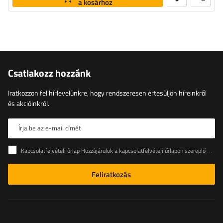
a kosárhoz
Csatlakozz hozzánk
Iratkozzon fel hírlevelünkre, hogy rendszeresen értesüljön híreinkről
és akcióinkról.
Írja be az e-mail címét
Kapcsolatfelvételi űrlap Hozzájárulok a kapcsolatfelvételi űrlapon szereplő személyes adataimnak az Európai Parlament és a Tanács (EU) rendeletével összhangban történő kezeléséhez
Feliratkozás