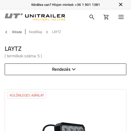
Kérdése van? Hívjon minket:
+36 1 901 1381
Vissza
Kezdőlap
LAYTZ
LAYTZ
( termékek száma:
5
)
Rendezés
KÜLÖNLEGES AJÁNLAT
Fényáram:
3200 lm
LED-ek száma:
32
A fény színe:
semleges fehér fény
Fény színhőmérséklete:
5700 K