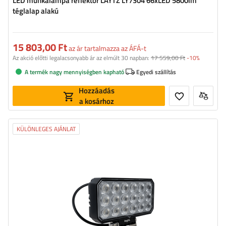
LED munkalámpa reflektor LAYTZ LY7304 66xLED 5800lm
téglalap alakú
15 803,00 Ft
az ár tartalmazza az ÁFÁ-t
Az akció előtti legalacsonyabb ár az elmúlt 30 napban:
17 559,00 Ft
-10%
A termék nagy mennyiségben kapható
Egyedi szállítás
Hozzáadás
a kosárhoz
KÜLÖNLEGES AJÁNLAT
Fényáram:
7000 lm
LED-ek száma:
72
A fény színe:
semleges fehér fény
Fény színhőmérséklete:
5700 K