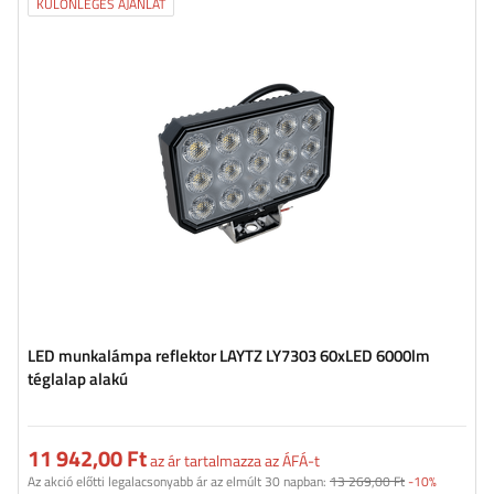
KÜLÖNLEGES AJÁNLAT
Fényáram:
6000 lm
LED-ek száma:
60
A fény színe:
semleges fehér fény
Fény színhőmérséklete:
5700 K
LED munkalámpa reflektor LAYTZ LY7303 60xLED 6000lm
téglalap alakú
11 942,00 Ft
az ár tartalmazza az ÁFÁ-t
Az akció előtti legalacsonyabb ár az elmúlt 30 napban:
13 269,00 Ft
-10%