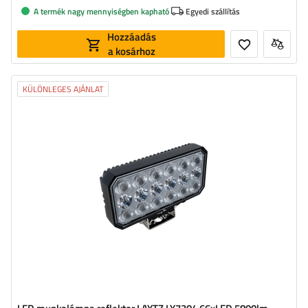
A termék nagy mennyiségben kapható
Egyedi szállítás
Hozzáadás
a kosárhoz
KÜLÖNLEGES AJÁNLAT
Fényáram:
5800 lm
LED-ek száma:
66
A fény színe:
semleges fehér fény
Fény színhőmérséklete:
5700 K