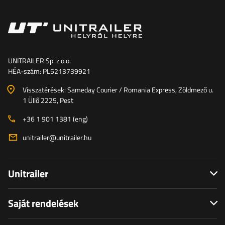
UNITRAILER Sp. z o.o.
HÉA-szám: PL5213739921
Visszatérések: Sameday Courier / Romania Express, Zöldmező u.
1 Üllő 2225, Pest
+36 1 901 1381 (eng)
unitrailer@unitrailer.hu
Unitrailer
Saját rendelések