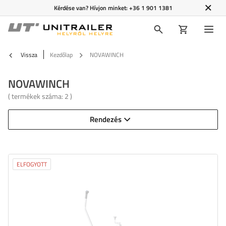
Kérdése van? Hívjon minket:
+36 1 901 1381
Vissza
Kezdőlap
NOVAWINCH
NOVAWINCH
( termékek száma:
2
)
Rendezés
ELFOGYOTT
Maximális teherbírás:
2722 kg