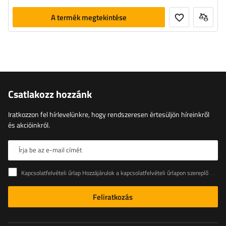
A termék megtekintése
Csatlakozz hozzánk
Iratkozzon fel hírlevelünkre, hogy rendszeresen értesüljön híreinkről
és akcióinkról.
Írja be az e-mail címét
Kapcsolatfelvételi űrlap Hozzájárulok a kapcsolatfelvételi űrlapon szereplő személyes adataimnak az Európai Parlament és a Tanács (EU) rendeletével összhangban történő kezeléséhez
Feliratkozás