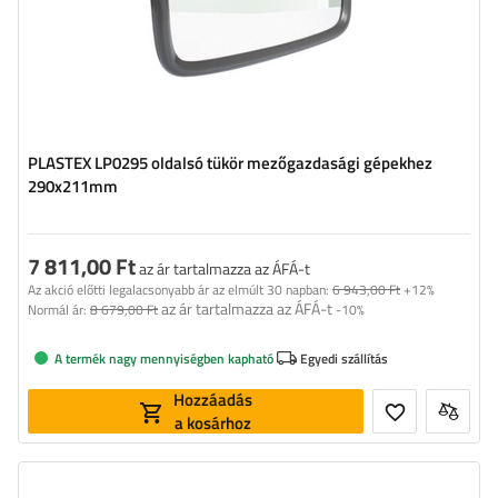
PLASTEX LP0295 oldalsó tükör mezőgazdasági gépekhez
290x211mm
7 811,00 Ft
az ár tartalmazza az ÁFÁ-t
Az akció előtti legalacsonyabb ár az elmúlt 30 napban:
6 943,00 Ft
+12%
az ár tartalmazza az ÁFÁ-t
Normál ár:
8 679,00 Ft
-10%
A termék nagy mennyiségben kapható
Egyedi szállítás
Hozzáadás
a kosárhoz