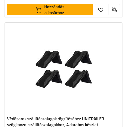
Hozzáadás
a kosárhoz
Szélesség:
50 mm
Az A oldal hossza:
162,2 mm
A B oldal hossza:
208,2 mm
Magasság:
153 mm
Védősarok szállítószalagok rögzítéséhez UNITRAILER
szögkonzol szállítószalagokhoz, 4 darabos készlet