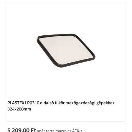
PLASTEX LP0310 oldalsó tükör mezőgazdasági gépekhez
324x208mm
5 209,00 Ft
az ár tartalmazza az ÁFÁ-t