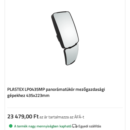
PLASTEX LP0435MP panorámatükör mezőgazdasági
gépekhez 435x223mm
23 479,00 Ft
az ár tartalmazza az ÁFÁ-t
A termék nagy mennyiségben kapható
Egyedi szállítás