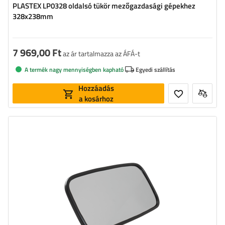
PLASTEX LP0328 oldalsó tükör mezőgazdasági gépekhez
328x238mm
7 969,00 Ft
az ár tartalmazza az ÁFÁ-t
A termék nagy mennyiségben kapható
Egyedi szállítás
Hozzáadás
a kosárhoz