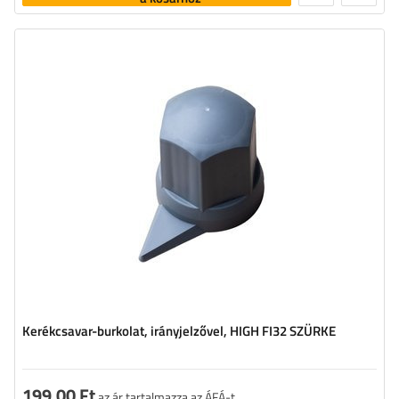
Kerékcsavar-burkolat, irányjelzővel, HIGH FI32 SZÜRKE
199,00 Ft
az ár tartalmazza az ÁFÁ-t