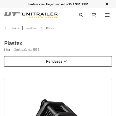
Kérdése van? Hívjon minket:
+36 1 901 1381
Vissza
Kezdőlap
Plastex
Plastex
( termékek száma:
55
)
Rendezés
Szélesség:
50 mm
Az A oldal hossza:
162,2 mm
A B oldal hossza:
208,2 mm
Magasság:
153 mm