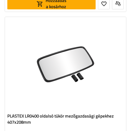
Hozzáadás
a kosárhoz
Szélesség:
208 mm
Magasság:
407 mm
PLASTEX LR0400 oldalsó tükör mezőgazdasági gépekhez
407x208mm