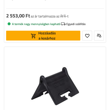
2 553,00 Ft
az ár tartalmazza az ÁFÁ-t
A termék nagy mennyiségben kapható
Egyedi szállítás
Hozzáadás
a kosárhoz
Szélesség:
50 mm
Az A oldal hossza:
90 mm
A B oldal hossza:
90 mm
Magasság:
135 mm