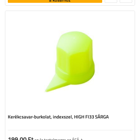
Kerékcsavar-burkolat, indexszel, HIGH FI33 SÁRGA
199,00 Ft
az ár tartalmazza az ÁFÁ-t