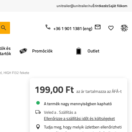
unitrailer@unitrailer.hu
Érintkezés
Saját fiókom
+36 1 901 1381 (eng)
tók és
Promóciók
Outlet
tartók
el, HIGH FI32 fekete
199,00 Ft
az ár tartalmazza az ÁFÁ-t
A termék nagy mennyiségben kapható
Veled a
. Szállítás a
Ellenőrizze a szállítási időt és költségeket
Tudja meg, hogy melyik üzletben ellenőrizheti