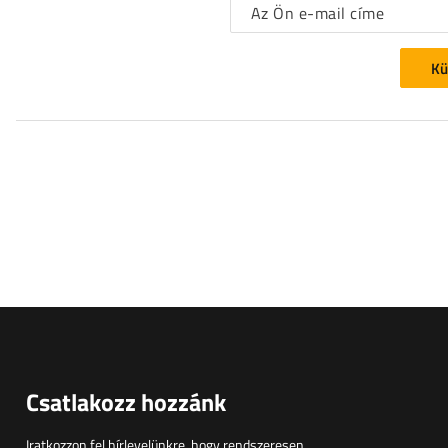
Az Ön e-mail címe
Kü
Csatlakozz hozzánk
Iratkozzon fel hírlevelünkre, hogy rendszeresen