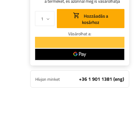
a terméket, és azonnal meg is vásárolhatja
Hozzáadás a
kosárhoz
Vásárolhat a:
+36 1 901 1381 (eng)
Hívjon minket