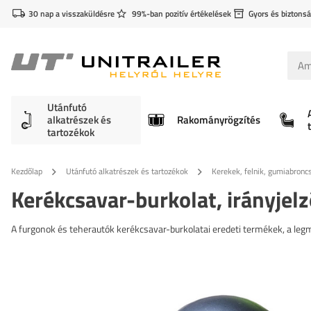
30 nap a visszaküldésre
99%-ban pozitív értékelések
Gyors és biztonsá
Utánfutó
alkatrészek és
Rakományrögzítés
tartozékok
Kezdőlap
Utánfutó alkatrészek és tartozékok
Kerekek, felnik, gumiabronc
Kerékcsavar-burkolat, irányjelz
A furgonok és teherautók kerékcsavar-burkolatai eredeti termékek, a le