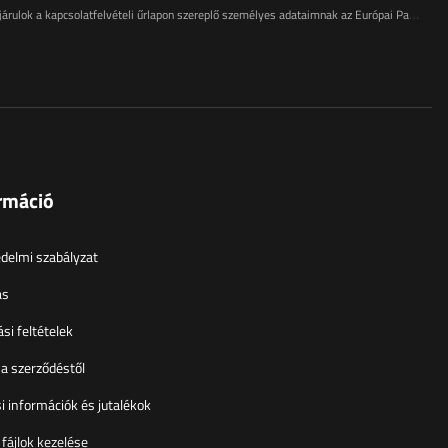
tfelvételi űrlapon szereplő személyes adataimnak az Európai Parlament és a Tanács (EU) rendeletével összhangban történő kezeléséhez
rmáció
delmi szabályzat
ás
si feltételek
 a szerződéstől
si információk és jutalékok
 fájlok kezelése