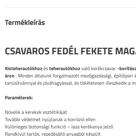
Termékleírás
CSAVAROS FEDÉL FEKETE MAG
Kisteherautókhoz
és
teherautókhoz
való kerékcsavar
-borítás
áron
. Minden általunk forgalmazott mezőgazdasági, építőipari 
tanúsítvánnyal és jóváhagyással, és tökéletesen illeszkedik a 
Paraméterek:
Növelik a kerekek esztétikáját
További védelmet nyújtanak a korrózió ellen
Különleges biztonsági funkció –
laza kerékanya jelző
Rendkívül tartós, repedésálló anyagból készült