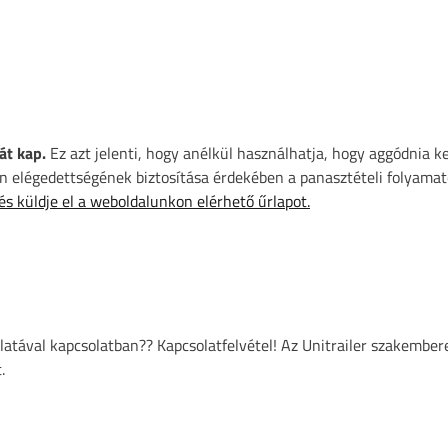
át kap.
Ez azt jelenti, hogy anélkül használhatja, hogy aggódnia k
 elégedettségének biztosítása érdekében a panasztételi folyamat
 és küldje el a weboldalunkon elérhető űrlapot.
atával kapcsolatban?? Kapcsolatfelvétel! Az Unitrailer szakember
.