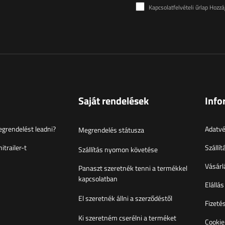
Kapcsolatfelvételi űrlap Hozzájárulok a kapcsola
Saját rendelések
Info
grendelést leadni?
Adatvé
Megrendelés státusza
itrailer-t
Szállít
Szállítás nyomon követése
Vásárlá
Panaszt szeretnék tenni a termékkel
kapcsolatban
Elállás
El szeretnék állni a szerződéstől
Fizeté
Ki szeretném cserélni a terméket
Cookie