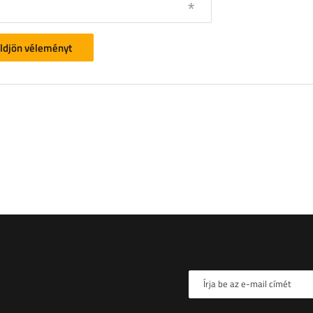
ldjön véleményt
Írja be az e-mail címét