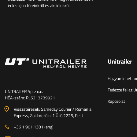
értesüljön híreinkről és akcióinkról.
Unitrailer
Hogyan lehet me
Fedezze fel az Un
UNITRAILER Sp. z o.o.
HÉA-szám: PL5213739921
Kapcsolat
Visszatérések: Sameday Courier / Romania
Express, Zöldmező u. 1 Üllő 2225, Pest
+36 1 901 1381 (eng)