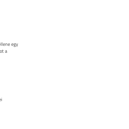
ellene egy
ot a
ei