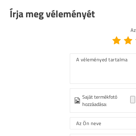
Írja meg véleményét
Az
A véleményed tartalma
Saját termékfotó
hozzáadása:
Az Ön neve