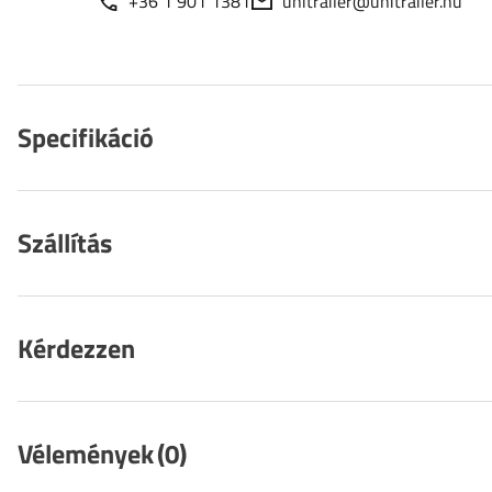
+36 1 901 1381
unitrailer@unitrailer.hu
Specifikáció
Szállítás
Kérdezzen
Vélemények
(0)