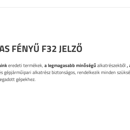
AS FÉNYŰ F32 JELZŐ
aink
eredeti termékek,
a legmagasabb minőségű
alkatrészekből
,
és gépjárműipari alkatrész biztonságos, rendelkezik minden szüks
megadott gépekhez.