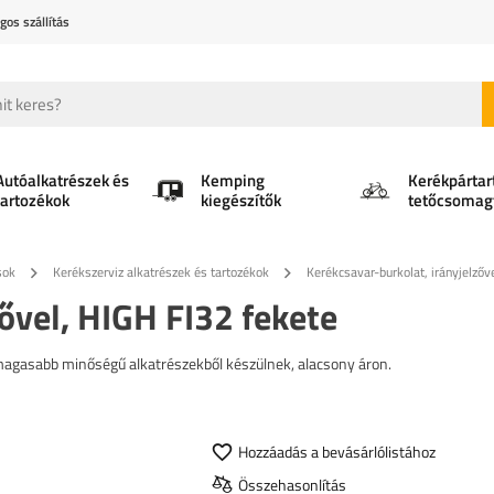
gos szállítás
Autóalkatrészek és
Kemping
Kerékpártar
tartozékok
kiegészítők
tetőcsomag
sok
Kerékszerviz alkatrészek és tartozékok
Kerékcsavar-burkolat, irányjelzőv
ővel, HIGH FI32 fekete
gmagasabb minőségű alkatrészekből készülnek, alacsony áron.
Hozzáadás a bevásárlólistához
Összehasonlítás