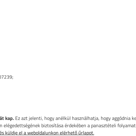
07239;
át kap.
Ez azt jelenti, hogy anélkül használhatja, hogy aggódnia k
 elégedettségének biztosítása érdekében a panasztételi folyamat
 és küldje el a weboldalunkon elérhető űrlapot.