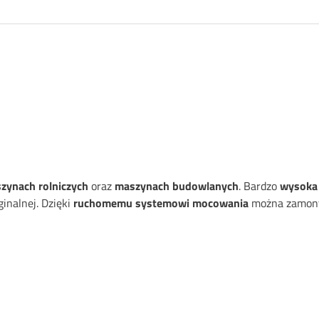
zynach rolniczych
oraz
maszynach budowlanych
. Bardzo
wysoka
inalnej. Dzięki
ruchomemu systemowi mocowania
można zamont