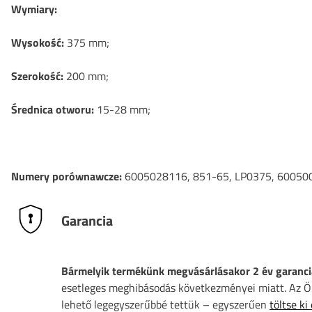
Wymiary:
Wysokość:
375 mm;
Szerokość:
200 mm;
Średnica otworu:
15-28 mm;
Numery porównawcze:
6005028116, 851-65, LP0375, 60050
Garancia
Bármelyik termékünk megvásárlásakor 2 év garanci
esetleges meghibásodás következményei miatt. Az Ön
lehető legegyszerűbbé tettük – egyszerűen
töltse ki