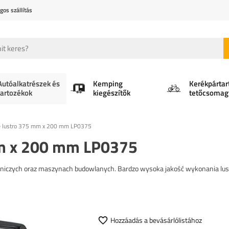
gos szállítás
Autóalkatrészek és
Kemping
Kerékpártar
tartozékok
kiegészítők
tetőcsomag
e lustro 375 mm x 200 mm LP0375
mm x 200 mm LP0375
niczych oraz maszynach budowlanych. Bardzo wysoka jakość wykonania lus
Hozzáadás a bevásárlólistához