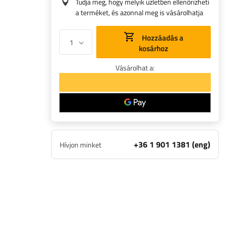
Tudja meg, hogy melyik üzletben ellenőrizheti
a terméket, és azonnal meg is vásárolhatja
Hozzáadás a
kosárhoz
Vásárolhat a:
+36 1 901 1381 (eng)
Hívjon minket