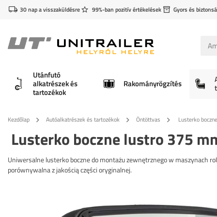
30 nap a visszaküldésre
99%-ban pozitív értékelések
Gyors és biztonsá
Utánfutó
alkatrészek és
Rakományrögzítés
tartozékok
Kezdőlap
Autóalkatrészek és tartozékok
Öntöttvas
Lusterko boczn
Lusterko boczne lustro 375 
Uniwersalne lusterko boczne do montażu zewnętrznego w maszynach rol
porównywalna z jakością części oryginalnej.