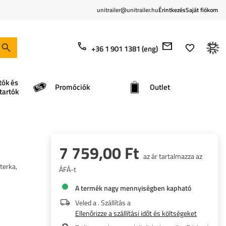
unitrailer@unitrailer.hu
Érintkezés
Saját fiókom
+36 1 901 1381 (eng)
tók és
Promóciók
Outlet
tartók
7 759,00 Ft
az ár tartalmazza az
terka,
ÁFÁ-t
A termék nagy mennyiségben kapható
Veled a
. Szállítás a
Ellenőrizze a szállítási időt és költségeket