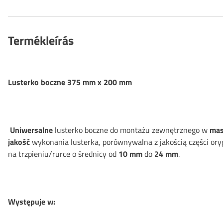
Termékleírás
Lusterko boczne 375 mm x 200 mm
Uniwersalne
lusterko boczne do montażu zewnętrznego w
mas
jakość
wykonania lusterka, porównywalna z jakością części oryg
na trzpieniu/rurce o średnicy od
10 mm
do
24 mm
.
Występuje w: