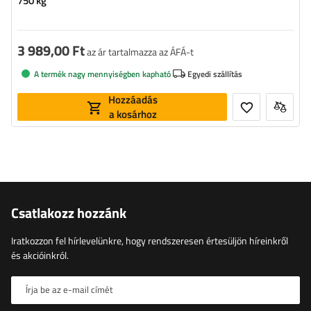
750 kg
3 989,00 Ft
az ár tartalmazza az ÁFÁ-t
A termék nagy mennyiségben kapható
Egyedi szállítás
Hozzáadás
a kosárhoz
Csatlakozz hozzánk
Iratkozzon fel hírlevelünkre, hogy rendszeresen értesüljön híreinkről
és akcióinkról.
Írja be az e-mail címét