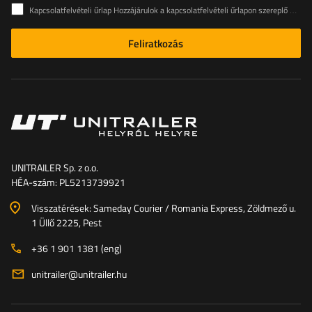
Kapcsolatfelvételi űrlap Hozzájárulok a kapcsolatfelvételi űrlapon szereplő személyes adataimnak az Európai Parlament és a Tanács (EU) rendeletével összhangban történő kezeléséhez
Feliratkozás
UNITRAILER Sp. z o.o.
HÉA-szám: PL5213739921
Visszatérések: Sameday Courier / Romania Express, Zöldmező u.
1 Üllő 2225, Pest
+36 1 901 1381 (eng)
unitrailer@unitrailer.hu