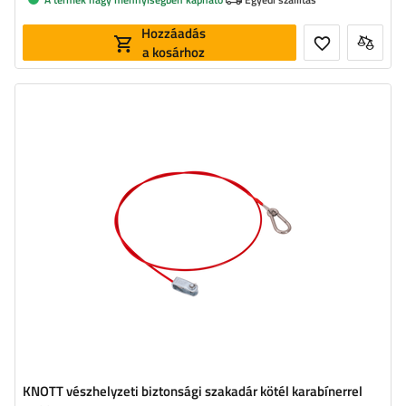
Hozzáadás
a kosárhoz
Hosszúság:
1700 mm
KNOTT vészhelyzeti biztonsági szakadár kötél karabínerrel