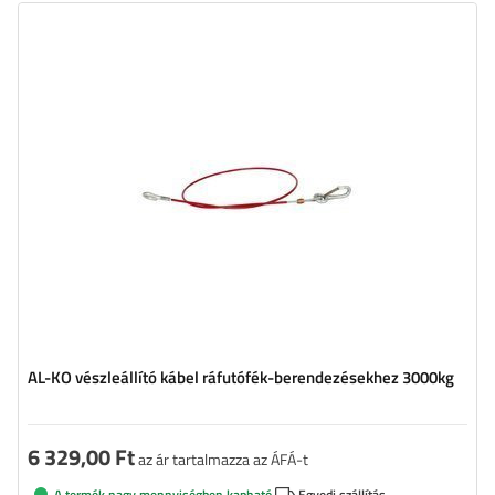
Hosszúság:
100 cm
Szár átmérője:
4 mm
Megengedett hasznos teher:
3000 kg
AL-KO vészleállító kábel ráfutófék-berendezésekhez 3000kg
6 329,00 Ft
az ár tartalmazza az ÁFÁ-t
A termék nagy mennyiségben kapható
Egyedi szállítás