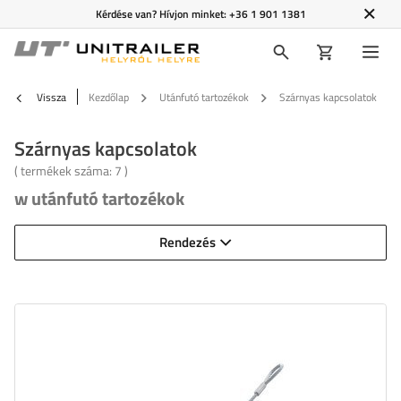
Kérdése van? Hívjon minket:
+36 1 901 1381
Vissza
Kezdőlap
Utánfutó tartozékok
Szárnyas kapcsolatok
Szárnyas kapcsolatok
( termékek száma:
7
)
w utánfutó tartozékok
Rendezés
Hosszúság:
40 cm