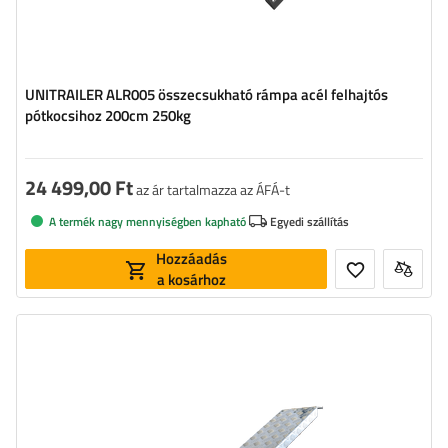
UNITRAILER ALR005 összecsukható rámpa acél felhajtós
pótkocsihoz 200cm 250kg
24 499,00 Ft
az ár tartalmazza az ÁFÁ-t
A termék nagy mennyiségben kapható
Egyedi szállítás
Hozzáadás
a kosárhoz
Hosszúság:
1249 mm
Vastagság:
45 mm
Terhelhetőség:
200 kg
Szélesség:
215 mm
Anyag:
alumínium