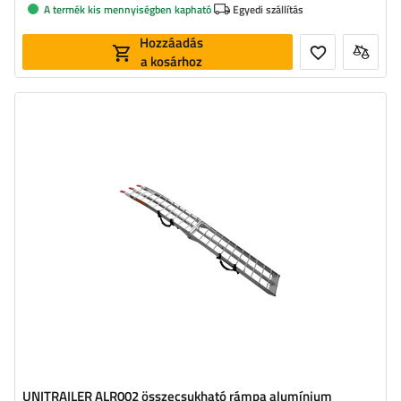
A termék kis mennyiségben kapható
Egyedi szállítás
Hozzáadás
a kosárhoz
Terhelhetőség:
340 kg
Hosszúság:
221 cm
Szélesség:
28 cm
Anyag:
alumínium
UNITRAILER ALR002 összecsukható rámpa alumínium