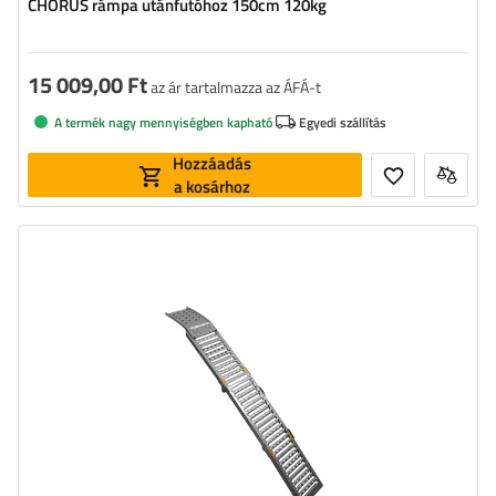
CHORUS rámpa utánfutóhoz 150cm 120kg
15 009,00 Ft
az ár tartalmazza az ÁFÁ-t
A termék nagy mennyiségben kapható
Egyedi szállítás
Hozzáadás
a kosárhoz
Terhelhetőség:
250 kg
Hosszúság:
200 cm
Szélesség:
25 cm
Anyag:
Acél