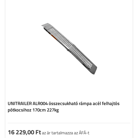
Terhelhetőség:
227 kg
Hosszúság:
170 cm
Szélesség:
22 cm
Anyag:
Acél
UNITRAILER ALR004 összecsukható rámpa acél felhajtós
pótkocsihoz 170cm 227kg
16 229,00 Ft
az ár tartalmazza az ÁFÁ-t