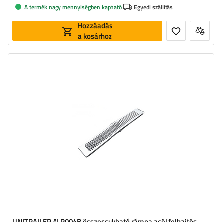
A termék nagy mennyiségben kapható
Egyedi szállítás
Hozzáadás
a kosárhoz
Terhelhetőség:
200 kg
Hosszúság:
190 cm
Szélesség:
22 cm
Anyag:
Acél
UNITRAILER ALR004B összecsukható rámpa acél felhajtós