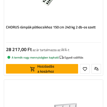
CHORUS rámpák pótkocsikhoz 150 cm 240 kg 2 db-os szett
28 217,00 Ft
az ár tartalmazza az ÁFÁ-t
A termék nagy mennyiségben kapható
Egyedi szállítás
Hozzáadás
a kosárhoz
Megengedett terhelés:
400 kg
Magasság:
88,6 cm
Szélesség:
125,5 cm