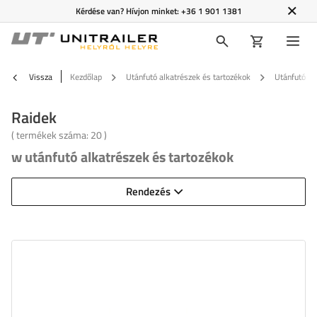
Kérdése van? Hívjon minket:
+36 1 901 1381
Vissza
Kezdőlap
Utánfutó alkatrészek és tartozékok
Utánfutó ta
Raidek
( termékek száma:
20
)
w utánfutó alkatrészek és tartozékok
Rendezés