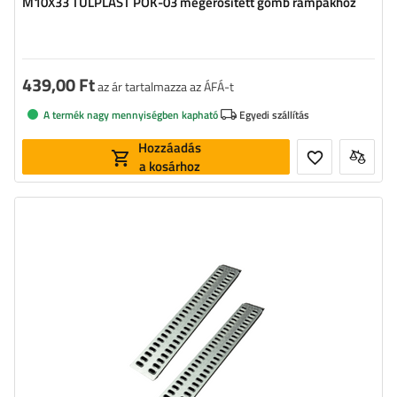
M10X33 TULPLAST POK-03 megerősített gomb rámpákhoz
439,00 Ft
az ár tartalmazza az ÁFÁ-t
A termék nagy mennyiségben kapható
Egyedi szállítás
Hozzáadás
a kosárhoz