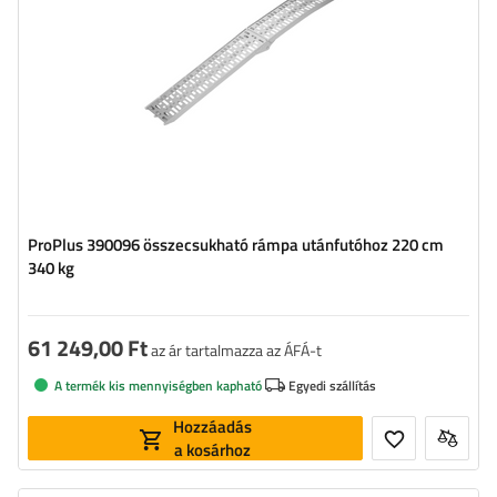
ProPlus 390096 összecsukható rámpa utánfutóhoz 220 cm
340 kg
61 249,00 Ft
az ár tartalmazza az ÁFÁ-t
A termék kis mennyiségben kapható
Egyedi szállítás
Hozzáadás
a kosárhoz