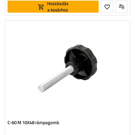
Hozzáadás
a kosárhoz
C-60 M 10X48 rámpagomb