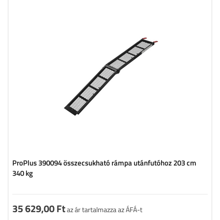
Terhelhetőség:
340 kg
Hosszúság:
203 cm
Szélesség:
28 cm
Anyag:
Acél
ProPlus 390094 összecsukható rámpa utánfutóhoz 203 cm
340 kg
35 629,00 Ft
az ár tartalmazza az ÁFÁ-t