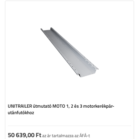
Hosszúság:
1867 mm
Anyag:
horganyzott acél
Szélesség:
180 mm
UNITRAILER útmutató MOTO 1, 2 és 3 motorkerékpár-
utánfutókhoz
50 639,00 Ft
az ár tartalmazza az ÁFÁ-t