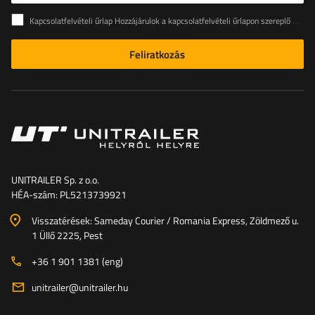
Kapcsolatfelvételi űrlap Hozzájárulok a kapcsolatfelvételi űrlapon szereplő személyes adataimnak az Európai Parlament és a Tanács (EU) rendeletével összhangban történő kezeléséhez
Feliratkozás
UNITRAILER Sp. z o.o.
HÉA-szám: PL5213739921
Visszatérések: Sameday Courier / Romania Express, Zöldmező u.
1 Üllő 2225, Pest
+36 1 901 1381 (eng)
unitrailer@unitrailer.hu