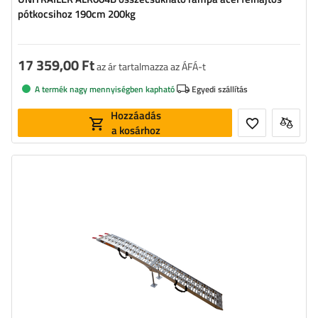
pótkocsihoz 190cm 200kg
17 359,00 Ft
az ár tartalmazza az ÁFÁ-t
A termék nagy mennyiségben kapható
Egyedi szállítás
Hozzáadás
a kosárhoz
Terhelhetőség:
340 kg
Hosszúság:
221 cm
Szélesség:
28 cm
Anyag:
alumínium