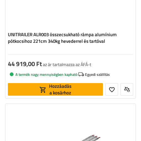
UNITRAILER ALR003 összecsukható rámpa alumínium
pótkocsihoz 221cm 340kg hevederrel és tartóval
44 919,00 Ft
az ár tartalmazza az ÁFÁ-t
A termék nagy mennyiségben kapható
Egyedi szállítás
Hozzáadás
a kosárhoz
Terhelhetőség:
340 kg
Hosszúság:
220 cm
Szélesség:
28 cm
Anyag:
alumínium