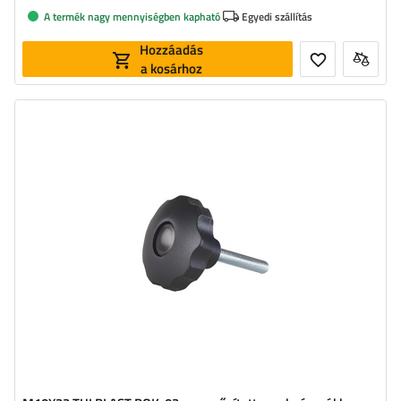
A termék nagy mennyiségben kapható
Egyedi szállítás
Hozzáadás
a kosárhoz
Menetátmérő:
M10
Menethossz:
33 mm