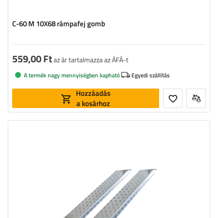
C-60 M 10X68 rámpafej gomb
559,00 Ft
az ár tartalmazza az ÁFÁ-t
A termék nagy mennyiségben kapható
Egyedi szállítás
Hozzáadás
a kosárhoz
Terhelhetőség:
400 kg
Anyag:
alumínium
Szélesség:
215 mm
Vastagság:
45 mm
Hosszúság:
1249 mm