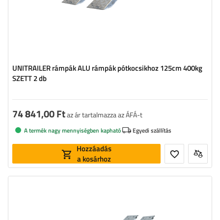
UNITRAILER rámpák ALU rámpák pótkocsikhoz 125cm 400kg
SZETT 2 db
74 841,00 Ft
az ár tartalmazza az ÁFÁ-t
A termék nagy mennyiségben kapható
Egyedi szállítás
Hozzáadás
a kosárhoz
Terhelhetőség:
3000 kg