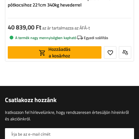
pótkocsihoz 221cm 340kg hevederrel
40 839,00 Ft
az ár tartalmazza az ÁFÁ-t
A termék nagy mennyiségben kapható
Egyedi szállítás
Hozzáadás
a kosárhoz
Csatlakozz hozzánk
Iratkozzon fel hírlevelünkre, hogy rendszeresen értesüljön híreinkről
és akcióinkról.
Írja be az e-mail címét