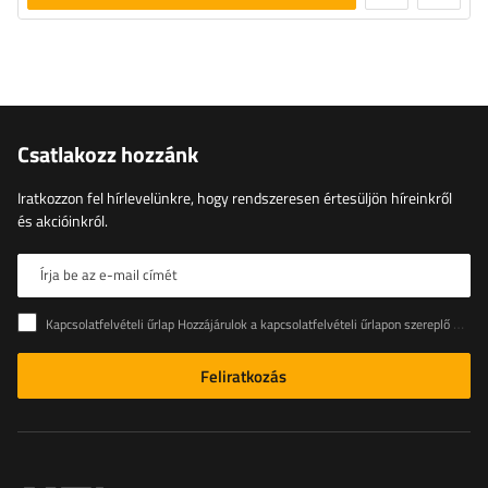
Csatlakozz hozzánk
Iratkozzon fel hírlevelünkre, hogy rendszeresen értesüljön híreinkről
és akcióinkról.
Írja be az e-mail címét
Kapcsolatfelvételi űrlap Hozzájárulok a kapcsolatfelvételi űrlapon szereplő személyes adataimnak az Európai Parlament és a Tanács (EU) rendeletével összhangban történő kezeléséhez
Feliratkozás