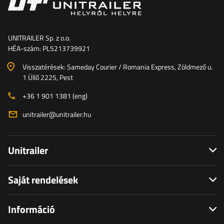
UNITRAILER Sp. z o.o.
HÉA-szám: PL5213739921
Visszatérések: Sameday Courier / Romania Express, Zöldmező u.
1 Üllő 2225, Pest
+36 1 901 1381 (eng)
unitrailer@unitrailer.hu
Unitrailer
Saját rendelések
Információ