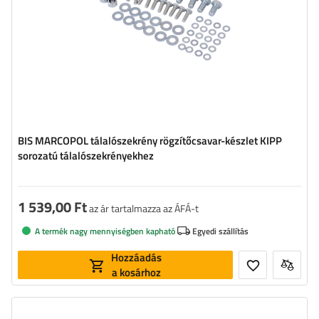
BIS MARCOPOL tálalószekrény rögzítőcsavar-készlet KIPP
sorozatú tálalószekrényekhez
1 539,00 Ft
az ár tartalmazza az ÁFÁ-t
A termék nagy mennyiségben kapható
Egyedi szállítás
Hozzáadás
a kosárhoz