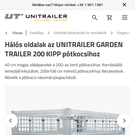
Kérdése van? Hívjon minket:
+36 1 901 1381
Vissza
Kezdőlap
Utánfutó alkatrészek és tartozékok
Kiegészítő f
Hálós oldalak az UNITRAILER GARDEN
TRAILER 200 KIPP pótkocsihoz
40 cm magas oldalpanelek a 200-as kerti pótkocsihoz. Korrózióálló
lemezből készültek, 200x106 cm méretű pótkocsikhoz illeszkednek.
Növelik a pótkocsi rakománykapacitását.
Előző fotó
Követk