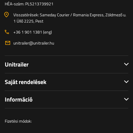
HÉA-szám: PL5213739921
Visszatérések: Sameday Courier / Romania Express, Zöldmező u.
1 Üllő 2225, Pest
+36 1 901 1381 (eng)
unitrailer@unitrailer.hu
Unitrailer
Saját rendelések
Információ
Fizetési módok: