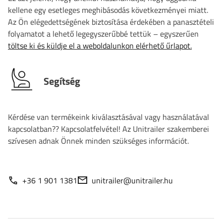
kellene egy esetleges meghibásodás következményei miatt.
Az Ön elégedettségének biztosítása érdekében a panasztételi
folyamatot a lehető legegyszerűbbé tettük – egyszerűen
töltse ki és küldje el a weboldalunkon elérhető űrlapot.
Segítség
Kérdése van termékeink kiválasztásával vagy használatával
kapcsolatban?? Kapcsolatfelvétel! Az Unitrailer szakemberei
szívesen adnak Önnek minden szükséges információt.
+36 1 901 1381
unitrailer@unitrailer.hu