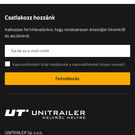
Csatlakozz hozzánk
Iratkozzon fel hírlevelünkre, hogy rendszeresen értesüljön híreinkről
és akcióinkról.
Írja be az e-mail címét
Kapcsolatfelvételi űrlap Hozzájárulok a kapcsolatfelvételi űrlapon szereplő személyes adataimnak az Európai Parlament és a Tanács (EU) rendeletével összhangban történő kezeléséhez
Feliratkozás
UNITRAILER Sp. z o.o.