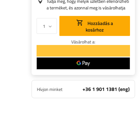
Tudja meg, hogy melyik üzletben ellenőrizheti
a terméket, és azonnal meg is vásárolhatja
Hozzáadás a
kosárhoz
Vásárolhat a:
+36 1 901 1381 (eng)
Hívjon minket