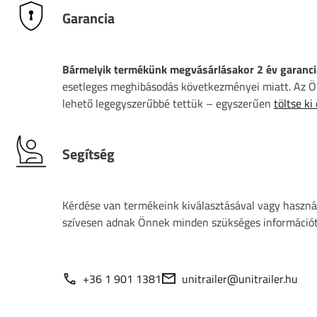
Garancia
Bármelyik termékünk megvásárlásakor 2 év garanci
esetleges meghibásodás következményei miatt. Az Ön
lehető legegyszerűbbé tettük – egyszerűen
töltse ki
Segítség
Kérdése van termékeink kiválasztásával vagy használ
szívesen adnak Önnek minden szükséges információt
+36 1 901 1381
unitrailer@unitrailer.hu