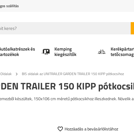
gos szállítás
Autóalkatrészek és
Kemping
Kerékpártar
tartozékok
kiegészítők
tetőcsomag
Oldalak
BIS oldalak az UNITRAILER GARDEN TRAILER 150 KIPP pótkocsihoz
RDEN TRAILER 150 KIPP pótkocs
 lemezből készültek, 150x106 cm méretű pótkocsikhoz illeszkednek. Növelik a
Hozzáadás a bevásárlólistához