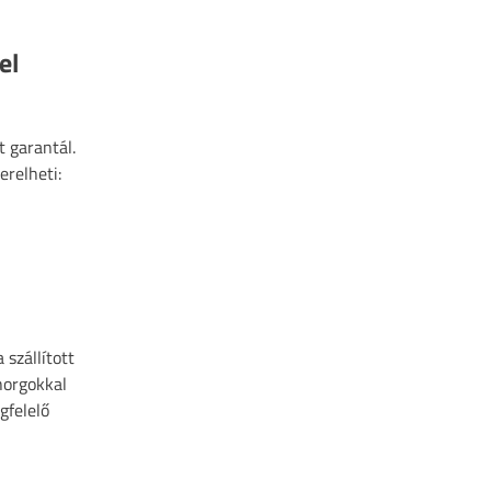
el
 garantál.
erelheti:
szállított
horgokkal
gfelelő