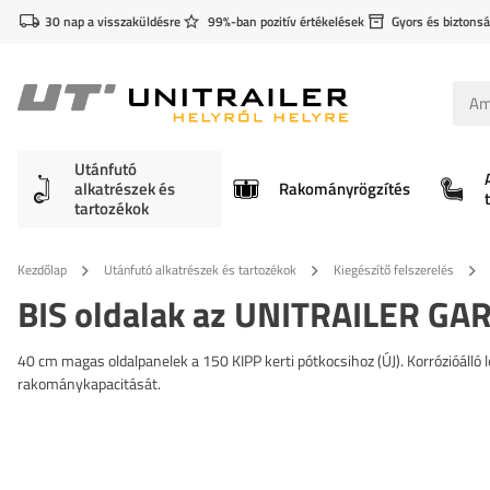
30 nap a visszaküldésre
99%-ban pozitív értékelések
Gyors és biztonsá
Utánfutó
alkatrészek és
Rakományrögzítés
tartozékok
Kezdőlap
Utánfutó alkatrészek és tartozékok
Kiegészítő felszerelés
BIS oldalak az UNITRAILER GA
40 cm magas oldalpanelek a 150 KIPP kerti pótkocsihoz (ÚJ). Korrózióálló
rakománykapacitását.