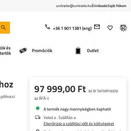
unitrailer@unitrailer.hu
Érintkezés
Saját fiókom
+36 1 901 1381 (eng)
tók és
Promóciók
Outlet
tartók
ihoz
97 999,00 Ft
az ár tartalmazza
 pótkocsi
az ÁFÁ-t
A termék nagy mennyiségben kapható
Veled a
. Szállítás a
Ellenőrizze a szállítási időt és költségeket