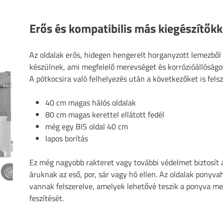
Erős és kompatibilis más kiegészítőkk
Az oldalak erős, hidegen hengerelt horganyzott lemezből
készülnek, ami megfelelő merevséget és korrózióállóságot
A pótkocsira való felhelyezés után a következőket is felsz
40 cm magas hálós oldalak
80 cm magas kerettel ellátott fedél
még egy BIS oldal 40 cm
lapos borítás
Ez még nagyobb rakteret vagy további védelmet biztosít a 
áruknak az eső, por, sár vagy hó ellen. Az oldalak ponyva
vannak felszerelve, amelyek lehetővé teszik a ponyva me
feszítését.