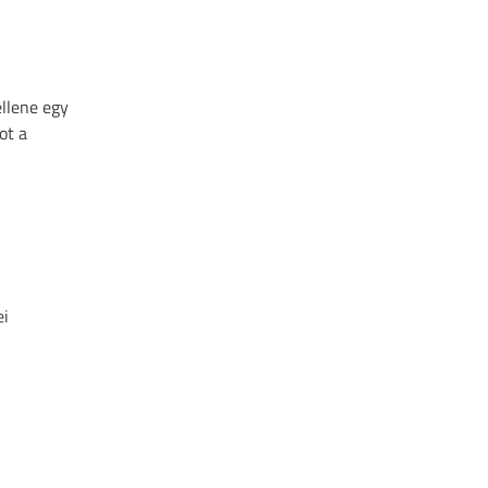
ellene egy
ot a
ei