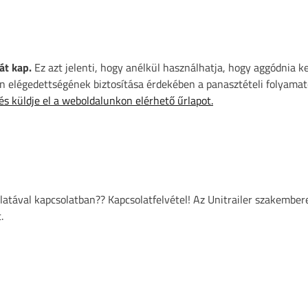
át kap.
Ez azt jelenti, hogy anélkül használhatja, hogy aggódnia k
 elégedettségének biztosítása érdekében a panasztételi folyamat
 és küldje el a weboldalunkon elérhető űrlapot.
atával kapcsolatban?? Kapcsolatfelvétel! Az Unitrailer szakember
.