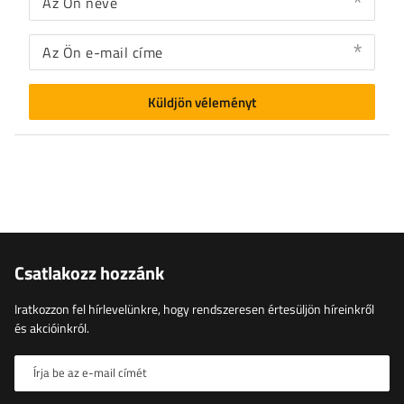
Az Ön neve
Az Ön e-mail címe
Küldjön véleményt
Csatlakozz hozzánk
Iratkozzon fel hírlevelünkre, hogy rendszeresen értesüljön híreinkről
és akcióinkról.
Írja be az e-mail címét