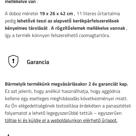
mellékelve van
.
A doboz méretei
19 x 26 x 42 cm
, 11 literes űrtartalma
pedig
lehetővé teszi az alapvető kerékpárfelszerelések
kényelmes tárolását
.
A rögzítőelemek mellékelve vannak
,
így a termék könnyen felszerelhető csomagtartóra.
Garancia
Bármelyik termékünk megvásárlásakor 2 év garanciát kap.
Ez azt jelenti, hogy anélkül használhatja, hogy aggódnia
kellene egy esetleges meghibásodás következményei miatt.
Az Ön elégedettségének biztosítása érdekében a panasztételi
folyamatot a lehető legegyszerűbbé tettük – egyszerűen
töltse ki és küldje el a weboldalunkon elérhető űrlapot.