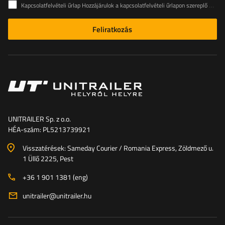
Kapcsolatfelvételi űrlap Hozzájárulok a kapcsolatfelvételi űrlapon szereplő személyes adataimnak az Európai Parlament és a Tanács (EU) rendeletével összhangban történő kezeléséhez
Feliratkozás
UNITRAILER Sp. z o.o.
HÉA-szám: PL5213739921
Visszatérések: Sameday Courier / Romania Express, Zöldmező u.
1 Üllő 2225, Pest
+36 1 901 1381 (eng)
unitrailer@unitrailer.hu