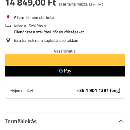
14 849,00 Ft
az ár tartalmazza az ÁFÁ-t
A termék nem elérhető
Veled a
. Szállítás a
Ellenőrizze a szállítási időt és költségeket
Ez a termék nem kapható a boltokban
Vásárolhat a:
+36 1 901 1381 (eng)
Hívjon minket
Termékleírás