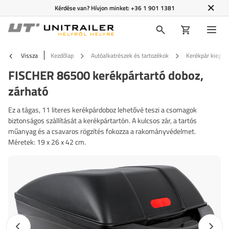
Kérdése van? Hívjon minket:
+36 1 901 1381
Vissza
Kezdőlap
Autóalkatrészek és tartozékok
Kerékpár kiegész
FISCHER 86500 kerékpártartó doboz,
zárható
Ez a tágas, 11 literes kerékpárdoboz lehetővé teszi a csomagok
biztonságos szállítását a kerékpártartón. A kulcsos zár, a tartós
műanyag és a csavaros rögzítés fokozza a rakományvédelmet.
Méretek: 19 x 26 x 42 cm.
Előző fotó
Követk