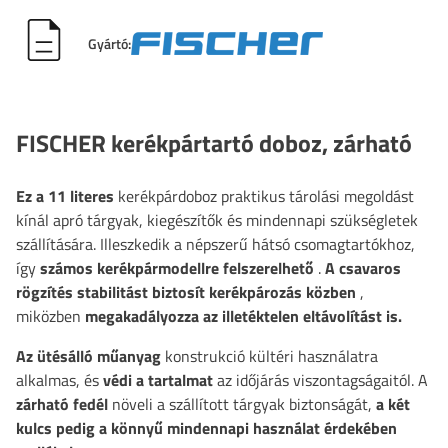
Gyártó:
FISCHER kerékpártartó doboz, zárható
Ez a 11 literes
kerékpárdoboz praktikus tárolási megoldást
kínál apró tárgyak, kiegészítők és mindennapi szükségletek
szállítására. Illeszkedik a népszerű hátsó csomagtartókhoz,
így
számos kerékpármodellre felszerelhető
.
A csavaros
rögzítés
stabilitást biztosít kerékpározás közben
,
miközben
megakadályozza az illetéktelen eltávolítást is.
Az ütésálló műanyag
konstrukció kültéri használatra
alkalmas, és
védi a tartalmat
az időjárás viszontagságaitól. A
zárható fedél
növeli a szállított tárgyak biztonságát,
a két
kulcs pedig a könnyű mindennapi használat érdekében