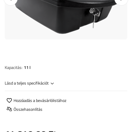
Kapacitás
11 l
Lásd a teljes specifikációt
Hozzáadás a bevásárlólistához
Összehasonlítás