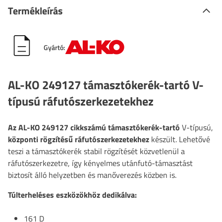
Termékleírás
Gyártó:
AL-KO 249127 támasztókerék-tartó V-
típusú ráfutószerkezetekhez
Az AL-KO
249127 cikkszámú támasztókerék-tartó
V-típusú,
központi rögzítésű
ráfutószerkezetekhez
készült. Lehetővé
teszi a támasztókerék stabil rögzítését közvetlenül a
ráfutószerkezetre, így kényelmes utánfutó-támasztást
biztosít álló helyzetben és manőverezés közben is.
Túlterheléses eszközökhöz dedikálva:
161 D