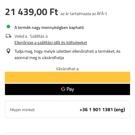
21 439,00 Ft
az ár tartalmazza az ÁFÁ-t
A termék nagy mennyiségben kapható
Veled a
. Szállítás a
Ellenőrizze a szállítási időt és költségeket
Tudja meg, hogy melyik üzletben ellenőrizheti a terméket, és
azonnal meg is vásárolhatja
Vásárolhat a:
+36 1 901 1381 (eng)
Hívjon minket