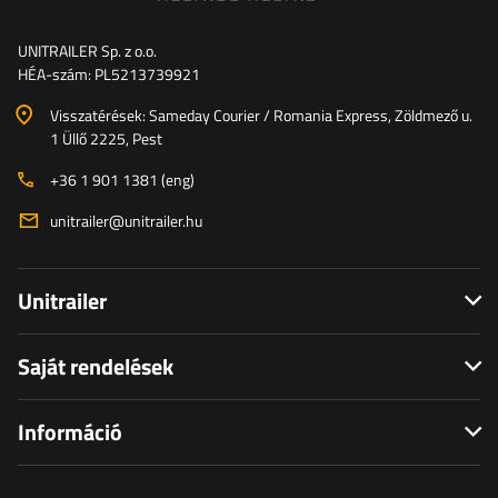
UNITRAILER Sp. z o.o.
HÉA-szám: PL5213739921
Visszatérések: Sameday Courier / Romania Express, Zöldmező u.
1 Üllő 2225, Pest
+36 1 901 1381 (eng)
unitrailer@unitrailer.hu
Unitrailer
Saját rendelések
Információ