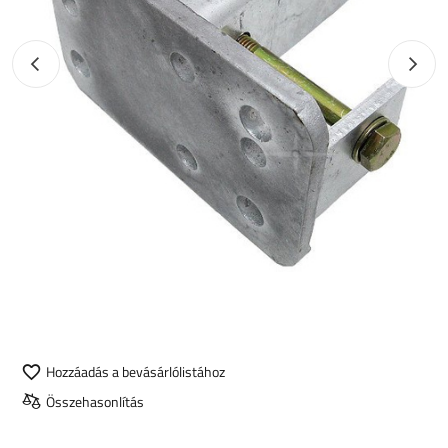
Előző fotó
Követk
Hozzáadás a bevásárlólistához
Összehasonlítás