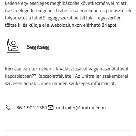
kellene egy esetleges meghibásodás következményei miatt.
Az Ön elégedettségének biztosítása érdekében a panasztételi
folyamatot a lehető legegyszerűbbé tettük – egyszerűen
töltse ki és küldje el a weboldalunkon elérhető űrlapot.
Segítség
Kérdése van termékeink kiválasztásával vagy használatával
kapcsolatban?? Kapcsolatfelvétel! Az Unitrailer szakemberei
szívesen adnak Önnek minden szükséges információt.
+36 1 901 1381
unitrailer@unitrailer.hu