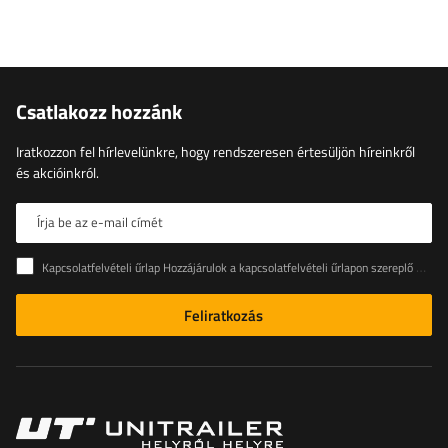
Csatlakozz hozzánk
Iratkozzon fel hírlevelünkre, hogy rendszeresen értesüljön híreinkről
és akcióinkról.
Írja be az e-mail címét
Kapcsolatfelvételi űrlap Hozzájárulok a kapcsolatfelvételi űrlapon szereplő személyes adataimnak az Európai Parlament és a Tanács (EU) rendeletével összhangban történő kezeléséhez
Feliratkozás