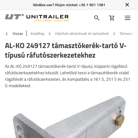
Kérdése van? Hívjon minket:
+36 1 901 1381
Vissza
Kezdőlap
Utánfutó alkatrészek és tartozékok
Támasztóker
AL-KO 249127 támasztókerék-tartó V-
típusú ráfutószerkezetekhez
Az AL-KO 249127 támasztókerék-tartó V-típusú, központi rögzítésű
ráfutószerkezetekhez készült. Lehetővé teszi a támasztókerék stabil
rögzítését a ráfutószerkezeten, és kompatibilis a 161 S, 251 S és 251
G modellekkel.