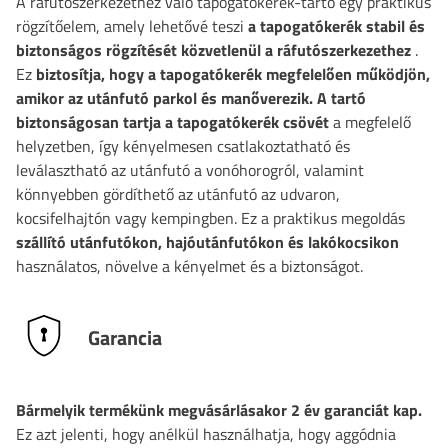
A ráfutószerkezethez való tapogatókerék-tartó egy praktikus
rögzítőelem, amely lehetővé teszi
a tapogatókerék stabil és
biztonságos rögzítését közvetlenül a ráfutószerkezethez
.
Ez
biztosítja, hogy a tapogatókerék megfelelően működjön,
amikor az utánfutó parkol és manőverezik. A tartó
biztonságosan tartja a tapogatókerék csövét
a megfelelő
helyzetben, így kényelmesen csatlakoztatható és
leválasztható az utánfutó a vonóhorogról, valamint
könnyebben gördíthető az utánfutó az udvaron,
kocsifelhajtón vagy kempingben. Ez a praktikus megoldás
szállító utánfutókon, hajóutánfutókon és lakókocsikon
használatos, növelve a kényelmet és a biztonságot.
Garancia
Bármelyik termékünk megvásárlásakor 2 év garanciát kap.
Ez azt jelenti, hogy anélkül használhatja, hogy aggódnia