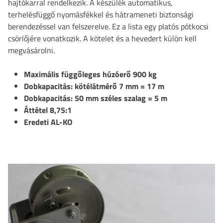
hajtókarral rendelkezik. A készülék automatikus,
terhelésfüggő nyomásfékkel és hátrameneti biztonsági
berendezéssel van felszerelve. Ez a lista egy platós pótkocsi
csörlőjére vonatkozik. A kötelet és a hevedert külön kell
megvásárolni.
Maximális függőleges húzóerő 900 kg
Dobkapacitás: kötélátmérő 7 mm = 17 m
Dobkapacitás: 50 mm széles szalag = 5 m
Áttétel 8,75:1
Eredeti AL-KO