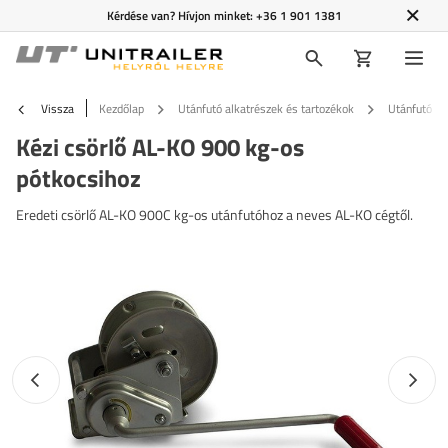
Kérdése van? Hívjon minket:
+36 1 901 1381
Vissza
Kezdőlap
Utánfutó alkatrészek és tartozékok
Utánfutó ta
Kézi csörlő AL-KO 900 kg-os
pótkocsihoz
Eredeti csörlő AL-KO 900C kg-os utánfutóhoz a neves AL-KO cégtől.
Előző fotó
Követk