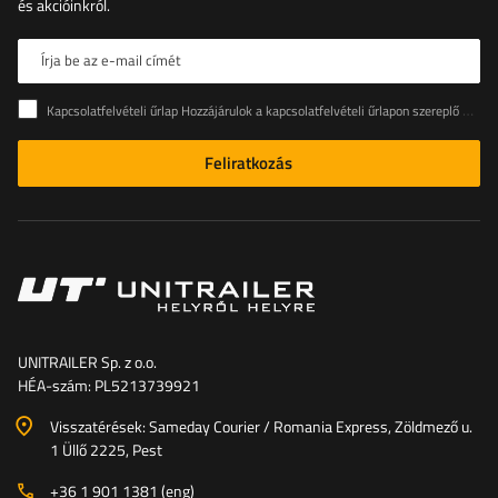
és akcióinkról.
Írja be az e-mail címét
Kapcsolatfelvételi űrlap Hozzájárulok a kapcsolatfelvételi űrlapon szereplő személyes adataimnak az Európai Parlament és a Tanács (EU) rendeletével összhangban történő kezeléséhez
Feliratkozás
UNITRAILER Sp. z o.o.
HÉA-szám: PL5213739921
Visszatérések: Sameday Courier / Romania Express, Zöldmező u.
1 Üllő 2225, Pest
+36 1 901 1381 (eng)