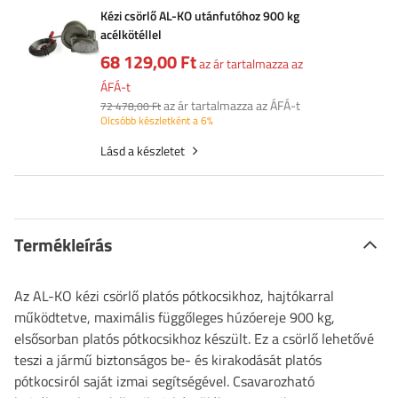
Kézi csörlő AL-KO utánfutóhoz 900 kg
acélkötéllel
68 129,00 Ft
az ár tartalmazza az
ÁFÁ-t
az ár tartalmazza az ÁFÁ-t
72 478,00 Ft
Olcsóbb készletként a 6%
Lásd a készletet
Termékleírás
Az AL-KO kézi csörlő platós pótkocsikhoz, hajtókarral
működtetve, maximális függőleges húzóereje 900 kg,
elsősorban platós pótkocsikhoz készült. Ez a csörlő lehetővé
teszi a jármű biztonságos be- és kirakodását platós
pótkocsiról saját izmai segítségével. Csavarozható