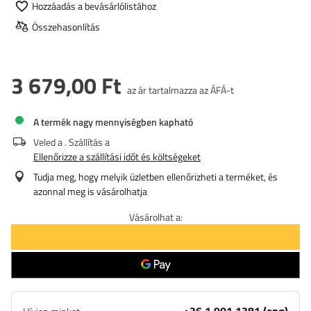
Hozzáadás a bevásárlólistához
Összehasonlítás
3 679,00 Ft
az ár tartalmazza az ÁFÁ-t
A termék nagy mennyiségben kapható
Veled a
. Szállítás a
Ellenőrizze a szállítási időt és költségeket
Tudja meg, hogy melyik üzletben ellenőrizheti a terméket, és
azonnal meg is vásárolhatja
Vásárolhat a: