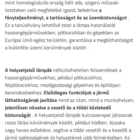
mint homologizációs ország ítélt oda, szigorú műszaki
teszteken való megfelelést igazol, beleértve
a
fényteljesítményt, a tartósságot és az üzembiztonságot
.
Ez a tanúsítvány lehetővé teszi a lámpa használatát
haszongépjárművekben, pótkocsikban és gépekben az
Európai Unió egész területén, garantálva a megbízhatóságot
a különféle üzemi körülmények között
.
A helyzetjelző lámpák
nélkülözhetetlen felszerelések a
haszongépjárművekhez, például pótkocsikhoz,
félpótkocsikhoz, mezőgazdasági gépekhez és építőipari
berendezésekhez.
Elsődleges
funkciójuk a jármű
láthatóságának javítása
mind az úton, mind a munkahelyen,
jelentősen növelve a vezető és a többi közlekedő
biztonságát
. A helyzetjelző lámpák kulcsszerepet játszanak
rossz látási körülmények között, például ködben, éjszaka
vagy heves esőzéskor, segítve a többi vezetőt és a kezelőt a
jármű szélességének és helyzetének jobb felmérésében. Az