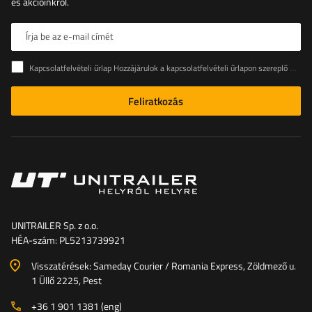
és akcióinkról.
Írja be az e-mail címét
Kapcsolatfelvételi űrlap Hozzájárulok a kapcsolatfelvételi űrlapon szereplő személyes adataimnak az Európai Parlament és a Tanács (EU) rendeletével összhangban történő kezeléséhez
Feliratkozás
UNITRAILER Sp. z o.o.
HÉA-szám: PL5213739921
Visszatérések: Sameday Courier / Romania Express, Zöldmező u.
1 Üllő 2225, Pest
+36 1 901 1381 (eng)