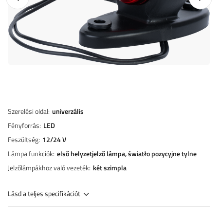
Szerelési oldal
univerzális
Fényforrás
LED
Feszültség
12/24 V
Lámpa funkciók
első helyzetjelző lámpa
światło pozycyjne tylne
Jelzőlámpákhoz való vezeték
két szimpla
Lásd a teljes specifikációt