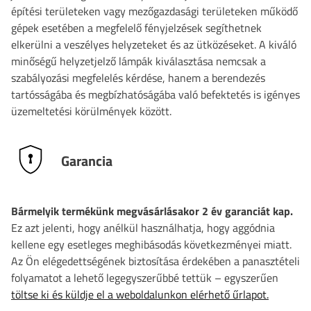
építési területeken vagy mezőgazdasági területeken működő
gépek esetében a megfelelő fényjelzések segíthetnek
elkerülni a veszélyes helyzeteket és az ütközéseket. A kiváló
minőségű helyzetjelző lámpák kiválasztása nemcsak a
szabályozási megfelelés kérdése, hanem a berendezés
tartósságába és megbízhatóságába való befektetés is igényes
üzemeltetési körülmények között.
Garancia
Bármelyik termékünk megvásárlásakor 2 év garanciát kap.
Ez azt jelenti, hogy anélkül használhatja, hogy aggódnia
kellene egy esetleges meghibásodás következményei miatt.
Az Ön elégedettségének biztosítása érdekében a panasztételi
folyamatot a lehető legegyszerűbbé tettük – egyszerűen
töltse ki és küldje el a weboldalunkon elérhető űrlapot.