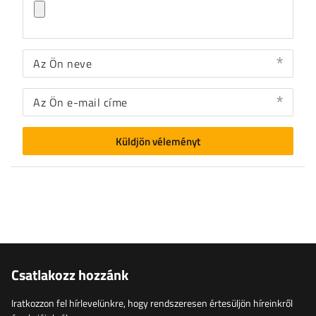
Az Ön neve
Az Ön e-mail címe
Küldjön véleményt
Csatlakozz hozzánk
Iratkozzon fel hírlevelünkre, hogy rendszeresen értesüljön híreinkről