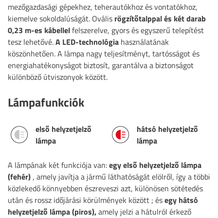
mezőgazdasági gépekhez, teherautókhoz és vontatókhoz,
kiemelve sokoldalúságát. Ovális
rögzítőtalppal
és
két darab
0,23 m-es kábellel
felszerelve, gyors és egyszerű telepítést
tesz lehetővé.
A LED-technológia
használatának
köszönhetően.
A lámpa nagy teljesítményt, tartósságot és
energiahatékonyságot biztosít, garantálva a biztonságot
különböző útviszonyok között.
Lámpafunkciók
első helyzetjelző
hátsó helyzetjelző
lámpa
lámpa
A lámpának két funkciója van:
egy első helyzetjelző lámpa
(fehér)
,
amely javítja a jármű láthatóságát elölről, így a többi
közlekedő könnyebben észreveszi azt, különösen sötétedés
után és rossz időjárási körülmények között
; és
egy hátsó
helyzetjelző lámpa (piros),
amely jelzi a hátulról érkező