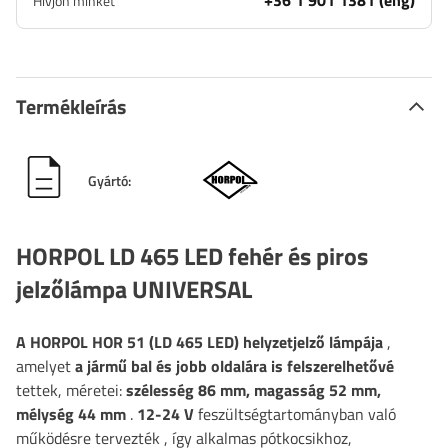
+36 1 901 1381 (eng)
Hívjon minket
Termékleírás
Gyártó:
HORPOL LD 465 LED fehér és piros
jelzőlámpa UNIVERSAL
A HORPOL HOR 51 (LD 465 LED) helyzetjelző lámpája
,
amelyet
a jármű bal és jobb oldalára is felszerelhetővé
tettek, méretei:
szélesség 86
mm, magasság 52 mm,
mélység 44 mm
.
12-24 V
feszültségtartományban
való
működésre tervezték
, így alkalmas pótkocsikhoz,