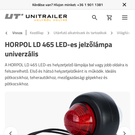
Kérdése van? Hívjon minket:
+36 1 901 1381
Vissza
Kezdőlap
Utánfutó alkatrészek és tartozékok
Világítás é
HORPOL LD 465 LED-es jelzőlámpa
univerzális
A HORPOL LD 465 LED-es helyzetjelző lámpája bal vagy jobb oldalra is
felszerelhető. Első és hátsó helyzetjelzőként is működik. Ideális
pótkocsikhoz, teherautókhoz, mezőgazdasági gépekhez és
pótkocsikhoz.
Előző fotó
Követk