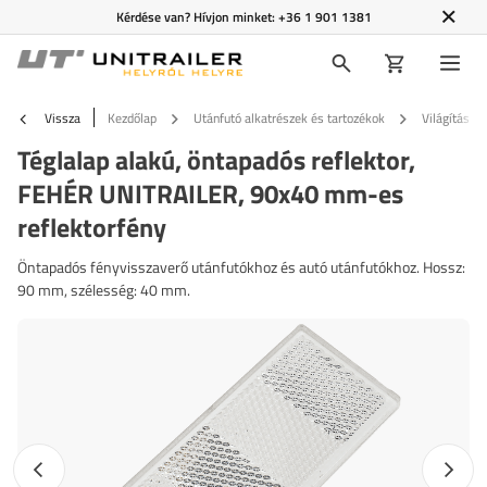
Kérdése van? Hívjon minket:
+36 1 901 1381
Vissza
Kezdőlap
Utánfutó alkatrészek és tartozékok
Világítás é
Téglalap alakú, öntapadós reflektor,
FEHÉR UNITRAILER, 90x40 mm-es
reflektorfény
Öntapadós fényvisszaverő utánfutókhoz és autó utánfutókhoz. Hossz:
90 mm, szélesség: 40 mm.
Előző fotó
Követk