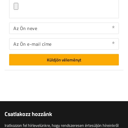
Az Ön neve
Az Ön e-mail címe
Küldjön véleményt
Csatlakozz hozzánk
Iratkozzon fel hírlevelünkre, hogy rendszeresen értesüljön híreinkről