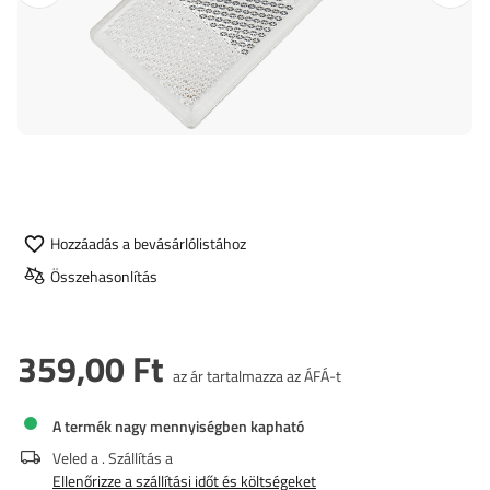
Hozzáadás a bevásárlólistához
Összehasonlítás
359,00 Ft
az ár tartalmazza az ÁFÁ-t
A termék nagy mennyiségben kapható
Veled a
. Szállítás a
Ellenőrizze a szállítási időt és költségeket