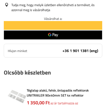
Tudja meg, hogy melyik üzletben ellenőrizheti a terméket, és
azonnal meg is vásárolhatja
Vásárolhat a:
+36 1 901 1381 (eng)
Hívjon minket
Olcsóbb készletben
Téglalap alakú, fehér, öntapadós reflektorok
UNITRAILER 90x40mm SET 4x reflektor
1 350,00 Ft
az ár tartalmazza az