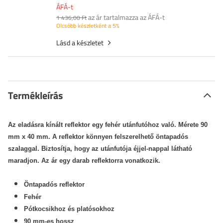
ÁFÁ-t
az ár tartalmazza az ÁFÁ-t
1 436,00 Ft
Olcsóbb készletként a 5%
Lásd a készletet
Termékleírás
Az eladásra kínált reflektor egy fehér utánfutóhoz való. Mérete 90
mm x 40 mm. A reflektor könnyen felszerelhető öntapadós
szalaggal. Biztosítja, hogy az utánfutója éjjel-nappal látható
maradjon. Az ár egy darab reflektorra vonatkozik.
Öntapadós reflektor
Fehér
Pótkocsikhoz és platósokhoz
90 mm-es hossz