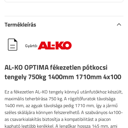
Termékleírás
Gyártó:
AL-KO OPTIMA fékezetlen pótkocsi
tengely 750kg 1400mm 1710mm 4x100
Ez a fékezetlen AL-KO tengely könnyű utánfutókhoz készült,
maximális teherbírása 750 kg. A rögzítőfuratok távolsága
1400 mm, az agyak távolsága pedig 1710 mm, így a jármű
széles skálájára könnyen felszerelhető. A szabványos 4x100-
as csavarkialakítás biztosítja a kompatibilitást a piacon
kapható legtöbb kerékkel. A lengőkar hossza 145 mm, ami