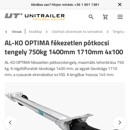
Kérdése van? Hívjon minket:
+36 1 901 1381
Vissza
Kezdőlap
Utánfutó alkatrészek és tartozékok
Tengelyek é
AL-KO OPTIMA fékezetlen pótkocsi
tengely 750kg 1400mm 1710mm 4x100
AL-KO OPTIMA fékezetlen pótkocsitengely, maximális teherbírása 750
kg. A rögzítőfuratok távolsága 1400 mm, az agyak távolsága 1710
mm, a csavarok elrendezése 4x100. A lengőkar hossza 145 mm.
Előző fotó
Követk