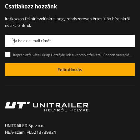
Csatlakozz hozzánk
Iratkozzon fel hírlevelünkre, hogy rendszeresen értesüljön híreinkről
és akcióinkról.
Írja be az e-mail címét
Kapcsolatfelvételi űrlap Hozzájárulok a kapcsolatfelvételi űrlapon szereplő személyes adataimnak az Európai Parlament és a Tanács (EU) rendeletével összhangban történő kezeléséhez
Feliratkozás
UNITRAILER Sp. z o.o.
HÉA-szám: PL5213739921