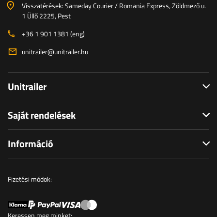
Visszatérések: Sameday Courier / Romania Express, Zöldmező u.
1 Üllő 2225, Pest
+36 1 901 1381 (eng)
unitrailer@unitrailer.hu
Unitrailer
Saját rendelések
Információ
Fizetési módok:
Keressen meg minket: