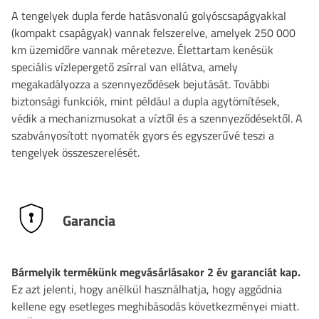
A tengelyek dupla ferde hatásvonalú golyóscsapágyakkal
(kompakt csapágyak) vannak felszerelve, amelyek 250 000
km üzemidőre vannak méretezve. Élettartam kenésük
speciális vízlepergető zsírral van ellátva, amely
megakadályozza a szennyeződések bejutását. További
biztonsági funkciók, mint például a dupla agytömítések,
védik a mechanizmusokat a víztől és a szennyeződésektől. A
szabványosított nyomaték gyors és egyszerűvé teszi a
tengelyek összeszerelését.
Garancia
Bármelyik termékünk megvásárlásakor 2 év garanciát kap.
Ez azt jelenti, hogy anélkül használhatja, hogy aggódnia
kellene egy esetleges meghibásodás következményei miatt.