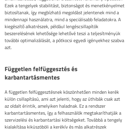
Ezek a tengelyek stabilitást, biztonságot és menetkényelmet
biztosítanak, így megbízható megoldást jelentenek mind a
mindennapi használatra, mind a speciálisabb feladatokra. A
kiegészítő alkatrészek, például lengéscsillapítók
beszerelésének lehetősége lehetővé teszi a teljesítményük
további optimalizálását, a pótkocsi egyedi igényekhez szabva
azt.
Független felfüggesztés és
karbantartásmentes
A független felfüggesztésnek köszönhetően minden kerék
külön csillapítású, ami azt jelenti, hogy az úthibák csak azt
az oldalt érintik, amelyiken haladnak. Ez a rendszer
karbantartásmentes, így a felhasználók megtakaríthatják a
szervizelési és karbantartási költségeket. Továbbá a tengely
kialakítása kiküszöböli a kerékív és más alkatrészek