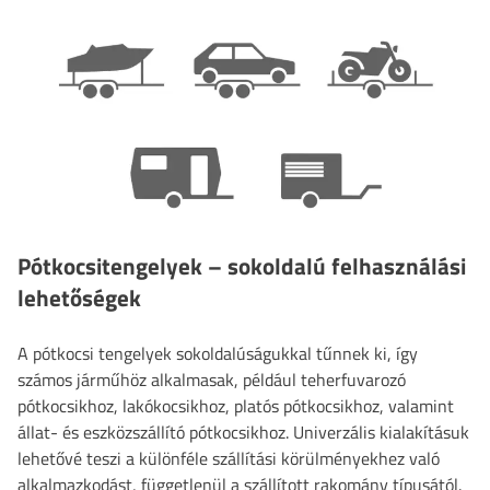
Pótkocsitengelyek – sokoldalú felhasználási
lehetőségek
A pótkocsi tengelyek sokoldalúságukkal tűnnek ki, így
számos járműhöz alkalmasak, például teherfuvarozó
pótkocsikhoz, lakókocsikhoz, platós pótkocsikhoz, valamint
állat- és eszközszállító pótkocsikhoz. Univerzális kialakításuk
lehetővé teszi a különféle szállítási körülményekhez való
alkalmazkodást, függetlenül a szállított rakomány típusától.