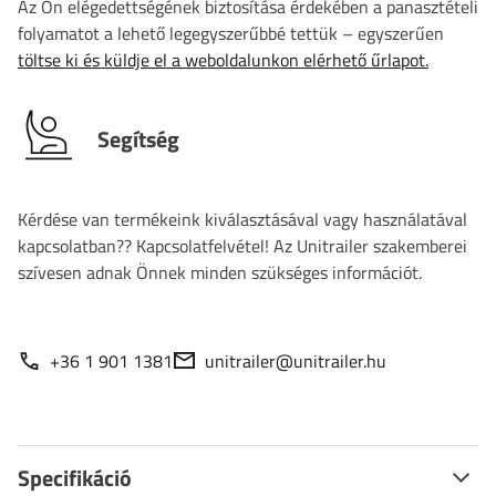
Az Ön elégedettségének biztosítása érdekében a panasztételi
folyamatot a lehető legegyszerűbbé tettük – egyszerűen
töltse ki és küldje el a weboldalunkon elérhető űrlapot.
Segítség
Kérdése van termékeink kiválasztásával vagy használatával
kapcsolatban?? Kapcsolatfelvétel! Az Unitrailer szakemberei
szívesen adnak Önnek minden szükséges információt.
+36 1 901 1381
unitrailer@unitrailer.hu
Specifikáció