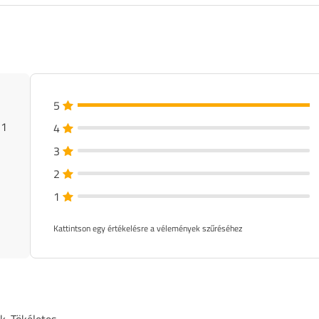
5
 1
4
3
2
1
Kattintson egy értékelésre a vélemények szűréséhez
. Tökéletes.