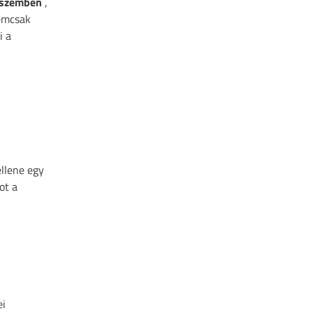
l szemben
,
nemcsak
i a
ellene egy
ot a
ei