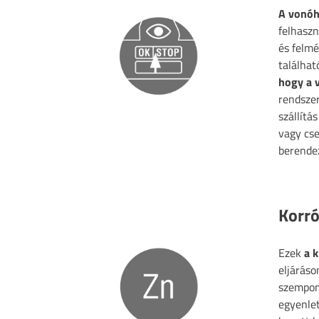
A vonóh
felhaszn
és felmé
találhat
hogy a v
rendszer
szállítá
vagy cse
berendez
Korr
Ezek
a 
eljáráso
szempont
egyenlet