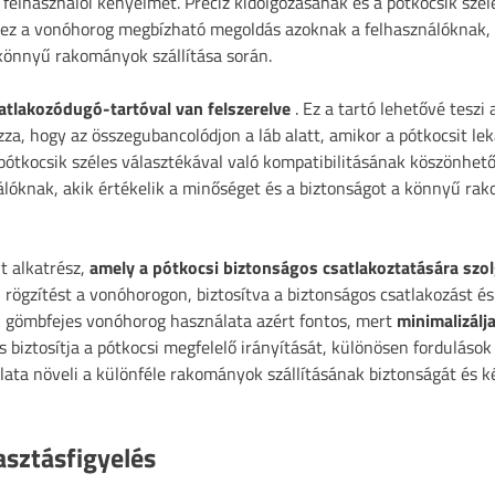
a felhasználói kényelmet. Precíz kidolgozásának és a pótkocsik szél
 ez a vonóhorog megbízható megoldás azoknak a felhasználóknak,
könnyű rakományok szállítása során.
atlakozódugó-tartóval van felszerelve
. Ez a tartó lehetővé teszi 
a, hogy az összegubancolódjon a láb alatt, amikor a pótkocsit lek
a pótkocsik széles választékával való kompatibilitásának köszönhet
lóknak, akik értékelik a minőséget és a biztonságot a könnyű ra
t alkatrész,
amely a pótkocsi biztonságos csatlakoztatására szol
il rögzítést a vonóhorogon, biztosítva a biztonságos csatlakozást és
 gömbfejes vonóhorog használata azért fontos, mert
minimalizálja
s biztosítja a pótkocsi megfelelő irányítását, különösen fordulások
ta növeli a különféle rakományok szállításának biztonságát és k
sztásfigyelés