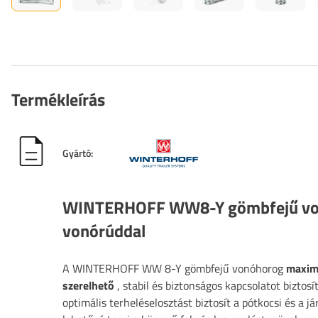
Termékleírás
Gyártó:
WINTERHOFF WW8-Y gömbfejű vonó
vonórúddal
A WINTERHOFF WW 8-Y gömbfejű vonóhorog
maxim
szerelhető
, stabil és biztonságos kapcsolatot bizto
optimális terheléselosztást biztosít a pótkocsi és a j