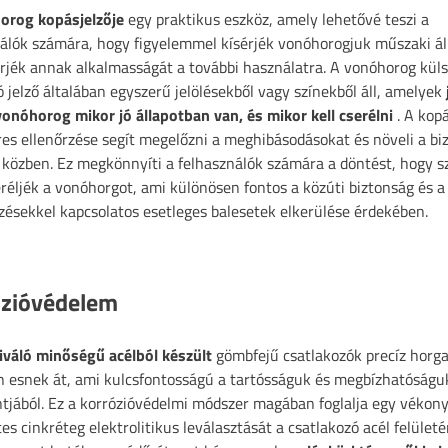
orog kopásjelzője
egy praktikus eszköz, amely lehetővé teszi a
álók számára, hogy figyelemmel kísérjék vonóhorogjuk műszaki ál
rjék annak alkalmasságát a további használatra. A vonóhorog kül
ó jelző általában egyszerű jelölésekből vagy színekből áll, amelyek
onóhorog mikor jó állapotban van, és mikor kell cserélni
. A kopá
es ellenőrzése segít megelőzni a meghibásodásokat és növeli a bi
s közben. Ez megkönnyíti a felhasználók számára a döntést, hogy sz
réljék a vonóhorgot, ami különösen fontos a közúti biztonság és a
ésekkel kapcsolatos esetleges balesetek elkerülése érdekében.
ózióvédelem
kiváló minőségű acélból készült
gömbfejű csatlakozók precíz horg
n esnek át, ami kulcsfontosságú a tartósságuk és megbízhatóságu
jából. Ez a korrózióvédelmi módszer magában foglalja egy vékony
es cinkréteg elektrolitikus leválasztását a csatlakozó acél felületé