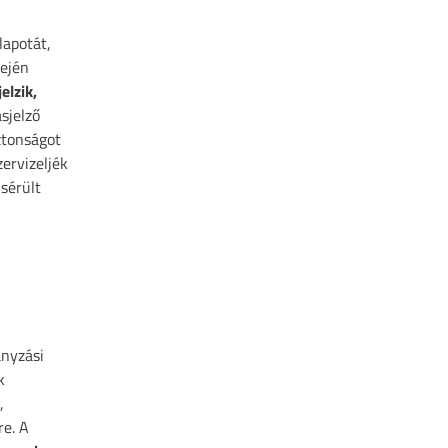
lapotát,
sején
jelzik,
sjelző
ztonságot
ervizeljék
 sérült
anyzási
k
,
re. A