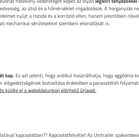
bevonat hatékony védőréteget képez az olyan
légköri tényezőkke
nedvesség, az útsó és a hőmérséklet-ingadozások. A horganyzás 
édelmet nyújt a rozsda és a korrózió ellen, hanem jelentősen növel
zó mechanikai sérülésekkel szembeni ellenállását is.
át kap.
Ez azt jelenti, hogy anélkül használhatja, hogy aggódnia k
 elégedettségének biztosítása érdekében a panasztételi folyamat
 és küldje el a weboldalunkon elérhető űrlapot.
atával kapcsolatban?? Kapcsolatfelvétel! Az Unitrailer szakember