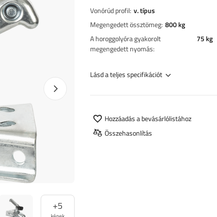
Vonórúd profil
v. típus
Megengedett össztömeg
800 kg
A horoggolyóra gyakorolt
75 kg
megengedett nyomás
Lásd a teljes specifikációt
Következő fotó
Hozzáadás a bevásárlólistához
Összehasonlítás
+
5
képek