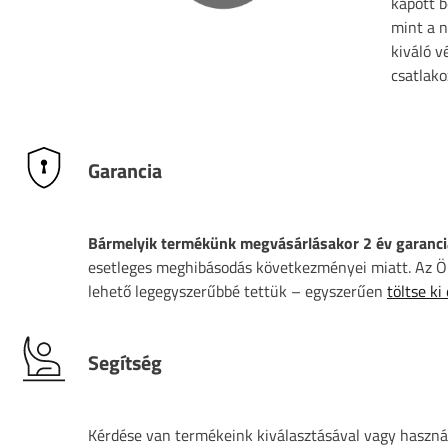
kapott 
mint a 
kiváló v
csatlako
Garancia
Bármelyik termékünk megvásárlásakor 2 év garanci
esetleges meghibásodás következményei miatt. Az Ön
lehető legegyszerűbbé tettük – egyszerűen
töltse ki
Segítség
Kérdése van termékeink kiválasztásával vagy használ