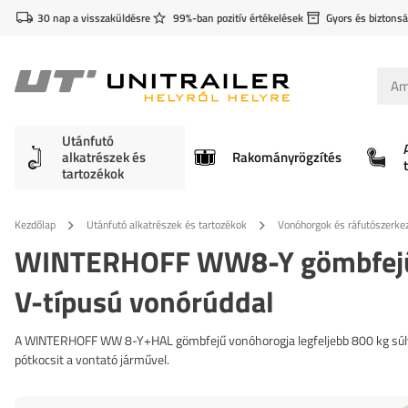
30 nap a visszaküldésre
99%-ban pozitív értékelések
Gyors és biztonsá
Utánfutó
alkatrészek és
Rakományrögzítés
tartozékok
Kezdőlap
Utánfutó alkatrészek és tartozékok
Vonóhorgok és ráfutószerke
WINTERHOFF WW8-Y gömbfejű 
V-típusú vonórúddal
A WINTERHOFF WW 8-Y+HAL gömbfejű vonóhorogja legfeljebb 800 kg súlyú 
pótkocsit a vontató járművel.