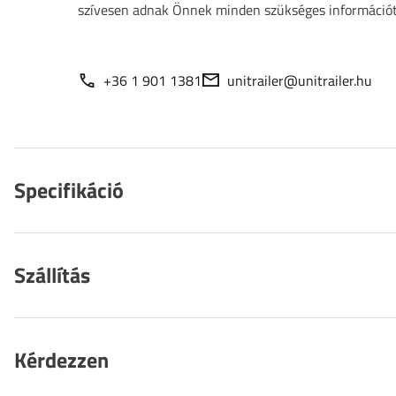
szívesen adnak Önnek minden szükséges információt
+36 1 901 1381
unitrailer@unitrailer.hu
Specifikáció
Szállítás
Kérdezzen