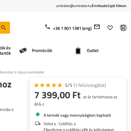
unitrailer@unitrailer.hu
Érintkezés
Saját fiókom
+36 1 901 1381 (eng)
tók és
Promóciók
Outlet
tartók
ocsihoz V-típusú vonórúddal
hoz
5/5
(1
felülvizsgálat
)
7 399,00 Ft
az ár tartalmazza az
ÁFÁ-t
csolja a
A termék nagy mennyiségben kapható
Veled a
. Szállítás a
Ellenőrizze a szállítási időt és költségeket