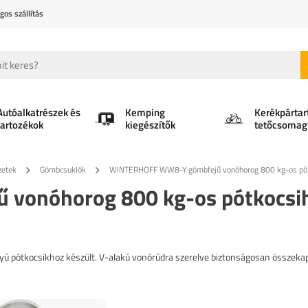
gos szállítás
Autóalkatrészek és
Kemping
Kerékpártar
tartozékok
kiegészítők
tetőcsomag
zetek
Gömbcsuklók
WINTERHOFF WW8-Y gömbfejű vonóhorog 800 kg-os pótk
vonóhorog 800 kg-os pótkocsi
pótkocsikhoz készült. V-alakú vonórúdra szerelve biztonságosan összekap