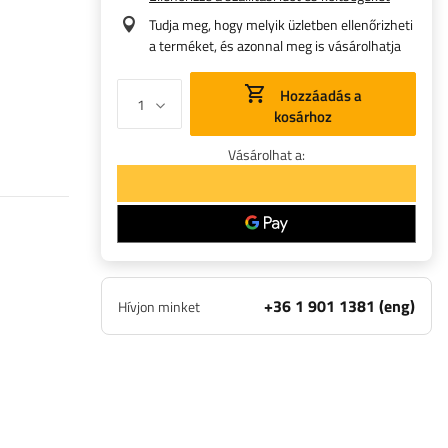
Tudja meg, hogy melyik üzletben ellenőrizheti
a terméket, és azonnal meg is vásárolhatja
Hozzáadás a
kosárhoz
Vásárolhat a:
+36 1 901 1381 (eng)
Hívjon minket