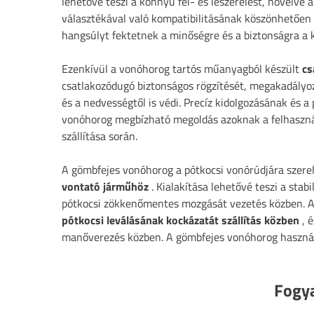
lehetővé teszi a könnyű fel- és leszerelést, növelve 
választékával való kompatibilitásának köszönhetően
hangsúlyt fektetnek a minőségre és a biztonságra a 
Ezenkívül a vonóhorog tartós műanyagból készült
cs
csatlakozódugó biztonságos rögzítését, megakadályozz
és a nedvességtől is védi. Precíz kidolgozásának és 
vonóhorog megbízható megoldás azoknak a felhaszná
szállítása során.
A gömbfejes vonóhorog a pótkocsi vonórúdjára szerel
vontató járműhöz
. Kialakítása lehetővé teszi a stab
pótkocsi zökkenőmentes mozgását vezetés közben. A
pótkocsi leválásának kockázatát szállítás közben
, é
manőverezés közben. A gömbfejes vonóhorog használa
Fogya