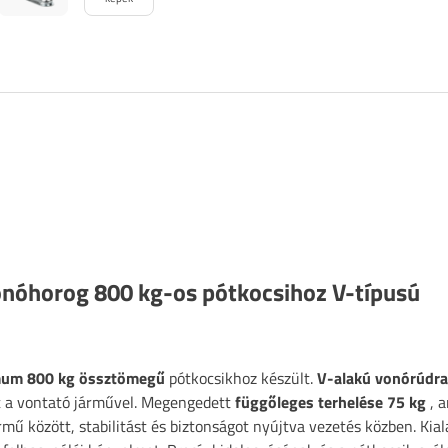
horog 800 kg-os pótkocsihoz V-típusú
um 800 kg össztömegű
pótkocsikhoz készült.
V-alakú vonórúdra
sít a vontató járművel. Megengedett
függőleges terhelése 75 kg
, 
ármű között, stabilitást és biztonságot nyújtva vezetés közben. Kial