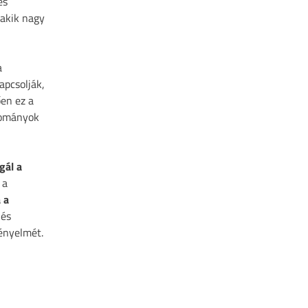
es
 akik nagy
a
apcsolják,
ően ez a
kományok
gál a
 a
 a
 és
ényelmét.