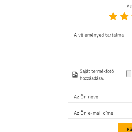
Az
A véleményed tartalma
Saját termékfotó
hozzáadása:
Az Ön neve
Az Ön e-mail címe
Kü