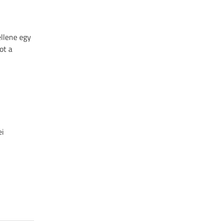
ellene egy
ot a
ei