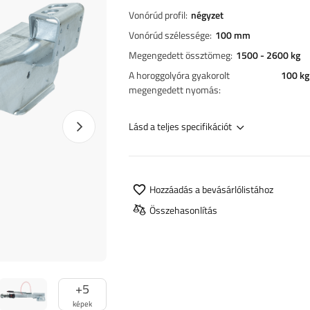
Vonórúd profil
négyzet
Vonórúd szélessége
100 mm
Megengedett össztömeg
1500 - 2600 kg
A horoggolyóra gyakorolt
100 kg
megengedett nyomás
Következő fotó
Lásd a teljes specifikációt
Hozzáadás a bevásárlólistához
Összehasonlítás
+
5
képek