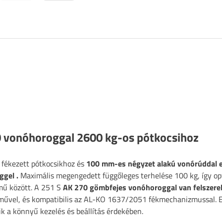
 vonóhoroggal 2600 kg-os pótkocsihoz
 fékezett pótkocsikhoz és
100 mm-es négyzet alakú vonórúddal e
ggel
.
Maximális megengedett függőleges terhelése 100 kg, így op
rmű között. A 251 S
AK 270 gömbfejes vonóhoroggal van felszere
járművel, és kompatibilis az AL-KO 1637/2051 fékmechanizmussal. 
ik a könnyű kezelés és beállítás érdekében.