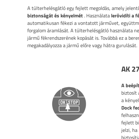
A túlterhelésgátló egy fejlett megoldás, amely jelen
biztonságát és kényelmét
. Használata
lerövidíti a 
automatikusan fékezi a vontatott járművet, együttm
forgalom áramlását. A túlterhelésgátló használata n
jármű fékrendszerének kopását is. Továbbá ez a beren
megakadályozza a jármű előre vagy hátra gurulását.
AK 2
A beépí
biztosít
a kényel
Dock fed
felhaszn
fejlett 
jelzi, h
biztosít