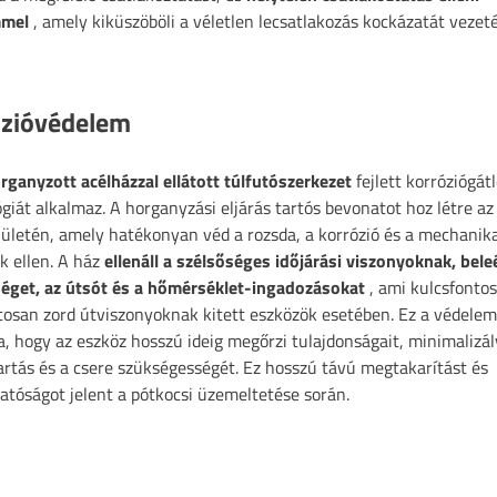
mmel
, amely kiküszöböli a véletlen lecsatlakozás kockázatát vezet
ózióvédelem
rganyzott acélházzal ellátott túlfutószerkezet
fejlett korróziógát
giát alkalmaz. A horganyzási eljárás tartós bevonatot hoz létre az
elületén, amely hatékonyan véd a rozsda, a korrózió és a mechanik
k ellen. A ház
ellenáll a szélsőséges időjárási viszonyoknak, bele
éget, az útsót és a hőmérséklet-ingadozásokat
, ami kulcsfonto
osan zord útviszonyoknak kitett eszközök esetében. Ez a védelem
ja, hogy az eszköz hosszú ideig megőrzi tulajdonságait, minimalizál
rtás és a csere szükségességét. Ez hosszú távú megtakarítást és
tóságot jelent a pótkocsi üzemeltetése során.