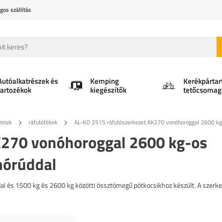
gos szállítás
Autóalkatrészek és
Kemping
Kerékpártar
tartozékok
kiegészítők
tetőcsomag
zetek
ráfutófékek
AL-KO 251S ráfutószerkezet AK270 vonóhoroggal 2600 kg-
K270 vonóhoroggal 2600 kg-os
nórúddal
 és 1500 kg és 2600 kg közötti össztömegű pótkocsikhoz készült. A szerk