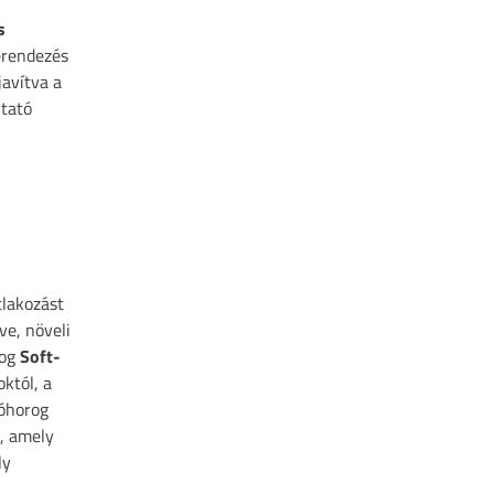
s
erendezés
avítva a
ntató
tlakozást
ve, növeli
rog
Soft-
któl, a
nóhorog
, amely
ly