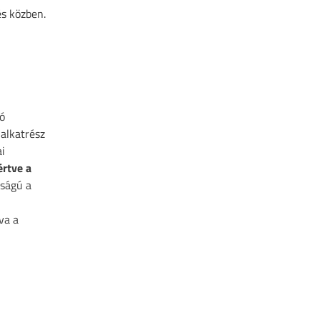
és közben.
ló
 alkatrész
ai
értve a
sságú a
va a