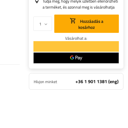
Tudja meg, hogy melyik üzletben ellenőrizheti
a terméket, és azonnal meg is vásárolhatja
Hozzáadás a
kosárhoz
Vásárolhat a:
+36 1 901 1381 (eng)
Hívjon minket