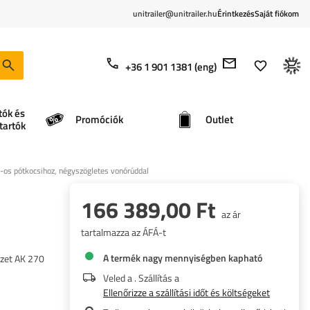
unitrailer@unitrailer.hu
Érintkezés
Saját fiókom
+36 1 901 1381 (eng)
tók és
Promóciók
Outlet
tartók
os pótkocsihoz, négyszögletes vonórúddal
166 389,00 Ft
az ár
tartalmazza az ÁFÁ-t
A termék nagy mennyiségben kapható
ezet AK 270
Veled a
. Szállítás a
Ellenőrizze a szállítási időt és költségeket