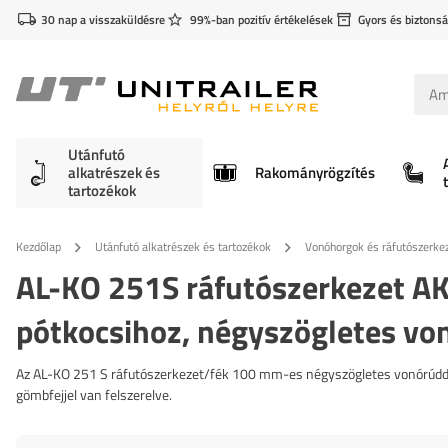
30 nap a visszaküldésre
99%-ban pozitív értékelések
Gyors és biztonsá
Utánfutó
alkatrészek és
Rakományrögzítés
tartozékok
Kezdőlap
Utánfutó alkatrészek és tartozékok
Vonóhorgok és ráfutószerke
AL-KO 251S ráfutószerkezet A
pótkocsihoz, négyszögletes vo
Az AL-KO 251 S ráfutószerkezet/fék 100 mm-es négyszögletes vonórúddal
gömbfejjel van felszerelve.