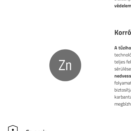
védele
Korr
A tűziho
technoló
teljes f
sérülése
nedvess
folyamat
biztosít
karbanta
megbízha