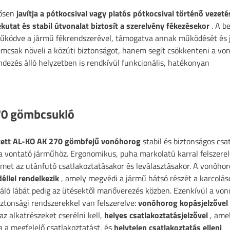
tősen
javítja a pótkocsival vagy platós pótkocsival történő vezeté
fékutat és stabil útvonalat biztosít a szerelvény fékezésekor
. A b
űködve a jármű fékrendszerével, támogatva annak működését és j
emcsak növeli a közúti biztonságot, hanem segít csökkenteni a vo
dezés álló helyzetben is rendkívül funkcionális, hatékonyan
70 gömbcsukló
tett AL-KO AK 270 gömbfejű vonóhorog
stabil és biztonságos csa
 a vontató járműhöz. Ergonomikus, puha markolatú karral felszerel
met az utánfutó csatlakoztatásakor és leválasztásakor. A vonóho
éllel rendelkezik
, amely megvédi a jármű hátsó részét a karcoláso
áló lábát pedig az ütésektől manőverezés közben. Ezenkívül a vo
biztonsági rendszerekkel van felszerelve:
vonóhorog kopásjelzővel
a az alkatrészeket cserélni kell,
helyes csatlakoztatásjelzővel
, ame
ja a megfelelő csatlakoztatást, és
helytelen csatlakoztatás elleni