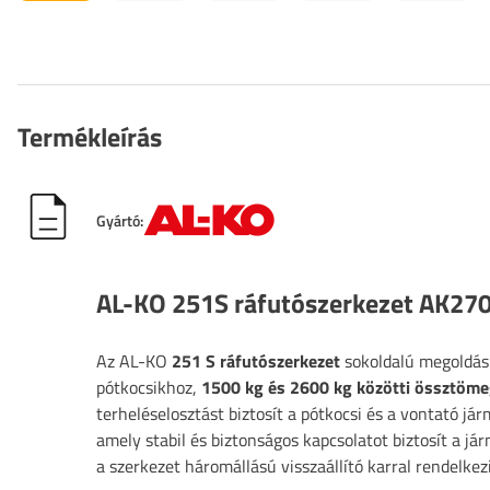
Termékleírás
Gyártó:
AL-KO 251S ráfutószerkezet AK270
Az AL-KO
251 S ráfutószerkezet
sokoldalú megoldás
pótkocsikhoz,
1500 kg és 2600 kg közötti össztöme
terheléselosztást biztosít a pótkocsi és a vontató já
amely stabil és biztonságos kapcsolatot biztosít a 
a szerkezet háromállású visszaállító karral rendelkez