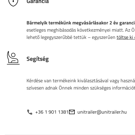
Garancia
Bármelyik termékünk megvásárlásakor 2 év garanci
esetleges meghibásodás következményei miatt. Az Ön
lehető legegyszerűbbé tettük – egyszerűen
töltse ki
Segítség
Kérdése van termékeink kiválasztásával vagy használ
szívesen adnak Önnek minden szükséges információt
+36 1 901 1381
unitrailer@unitrailer.hu