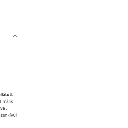
llátott
timális
lve
,
Ezenkívül