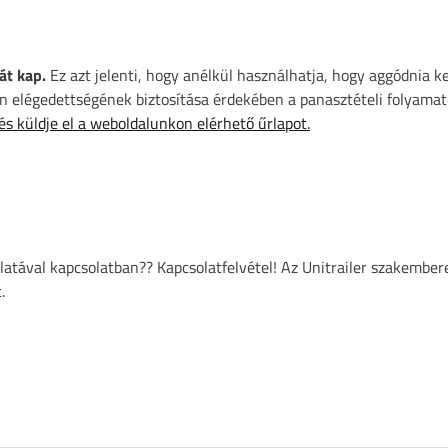
át kap.
Ez azt jelenti, hogy anélkül használhatja, hogy aggódnia k
 elégedettségének biztosítása érdekében a panasztételi folyamat
 és küldje el a weboldalunkon elérhető űrlapot.
atával kapcsolatban?? Kapcsolatfelvétel! Az Unitrailer szakember
.