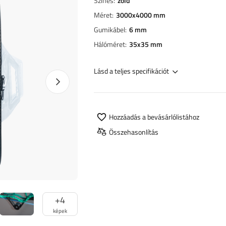
Színes
zöld
Méret
3000x4000 mm
Gumikábel
6 mm
Hálóméret
35x35 mm
Lásd a teljes specifikációt
Következő fotó
Hozzáadás a bevásárlólistához
Összehasonlítás
+
4
képek