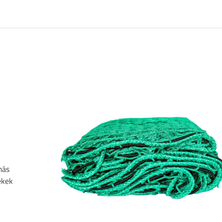
más
ekek