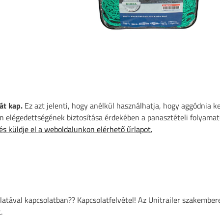
át kap.
Ez azt jelenti, hogy anélkül használhatja, hogy aggódnia k
 elégedettségének biztosítása érdekében a panasztételi folyamat
 és küldje el a weboldalunkon elérhető űrlapot.
atával kapcsolatban?? Kapcsolatfelvétel! Az Unitrailer szakember
.