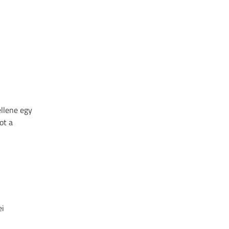
ellene egy
ot a
ei