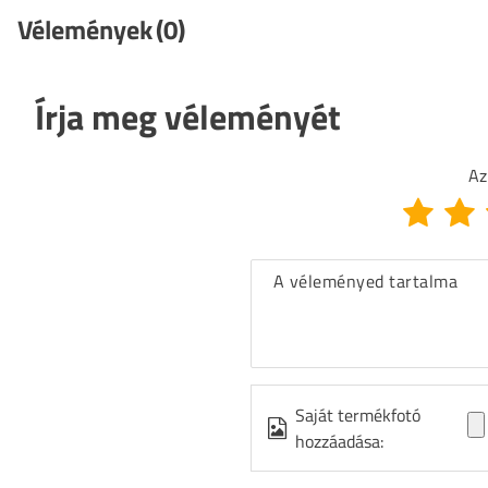
Vélemények
(0)
Írja meg véleményét
Az
A véleményed tartalma
Saját termékfotó
hozzáadása: