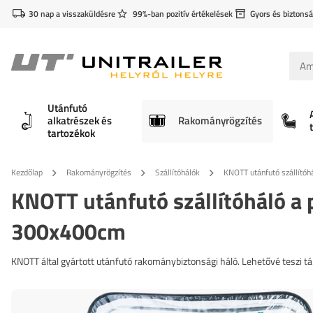
30 nap a visszaküldésre
99%-ban pozitív értékelések
Gyors és biztonsá
Utánfutó
alkatrészek és
Rakományrögzítés
tartozékok
Kezdőlap
Rakományrögzítés
Szállítóhálók
KNOTT utánfutó szállító
KNOTT utánfutó szállítóháló a
300x400cm
KNOTT által gyártott utánfutó rakománybiztonsági háló. Lehetővé teszi t