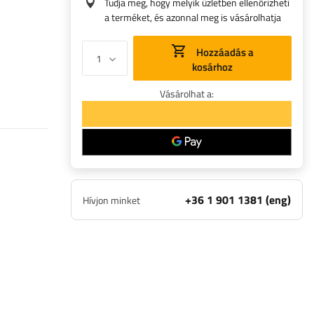
Tudja meg, hogy melyik üzletben ellenőrizheti
a terméket, és azonnal meg is vásárolhatja
Hozzáadás a
kosárhoz
Vásárolhat a:
+36 1 901 1381 (eng)
Hívjon minket