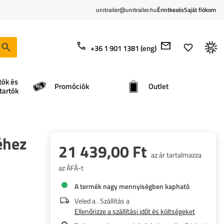
unitrailer@unitrailer.hu
Érintkezés
Saját fiókom
+36 1 901 1381 (eng)
tók és
Promóciók
Outlet
tartók
éhez
21 439,00 Ft
az ár tartalmazza
az ÁFÁ-t
A termék nagy mennyiségben kapható
Veled a
. Szállítás a
Ellenőrizze a szállítási időt és költségeket