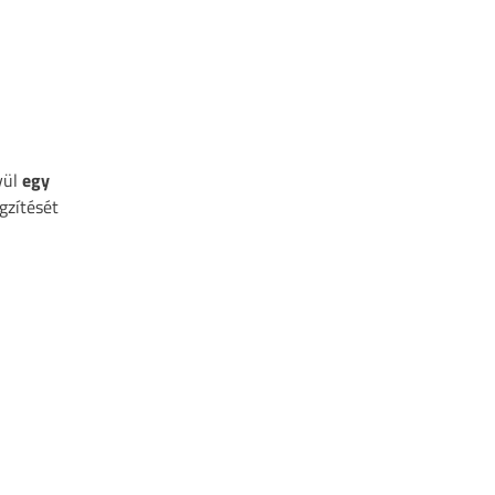
vül
egy
gzítését