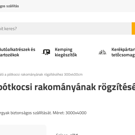
gos szállítás
Autóalkatrészek és
Kemping
Kerékpártar
tartozékok
kiegészítők
tetőcsomag
háló a pótkocsi rakományának rögzítéséhez 300x400cm
 pótkocsi rakományának rögzítés
árgyak biztonságos szállítását. Méret: 3000x4000