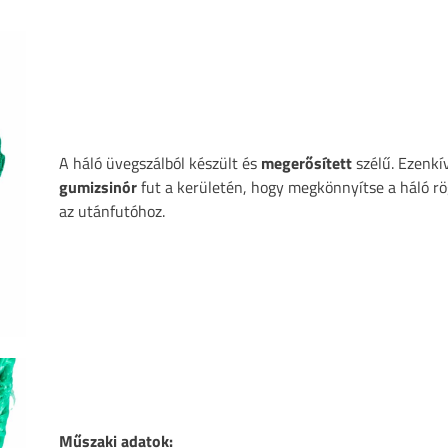
A háló üvegszálból készült és
megerősített
szélű. Ezenkí
gumizsinór
fut a kerületén, hogy megkönnyítse a háló rö
az utánfutóhoz.
Műszaki adatok: