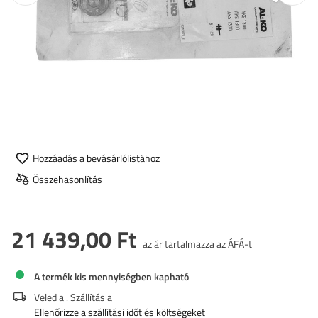
Hozzáadás a bevásárlólistához
Összehasonlítás
21 439,00 Ft
az ár tartalmazza az ÁFÁ-t
A termék kis mennyiségben kapható
Veled a
. Szállítás a
Ellenőrizze a szállítási időt és költségeket