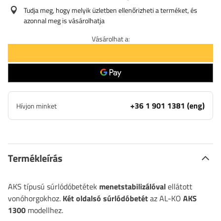
Tudja meg, hogy melyik üzletben ellenőrizheti a terméket, és
azonnal meg is vásárolhatja
Vásárolhat a:
+36 1 901 1381 (eng)
Hívjon minket
Termékleírás
AKS típusú súrlódóbetétek
menetstabilizálóval
ellátott
vonóhorgokhoz.
Két oldalsó súrlódóbetét
az AL-KO
AKS
1300
modellhez.