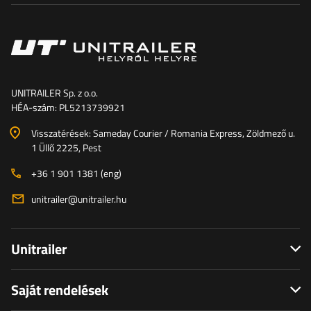
UNITRAILER Sp. z o.o.
HÉA-szám: PL5213739921
Visszatérések: Sameday Courier / Romania Express, Zöldmező u.
1 Üllő 2225, Pest
+36 1 901 1381 (eng)
unitrailer@unitrailer.hu
Unitrailer
Saját rendelések