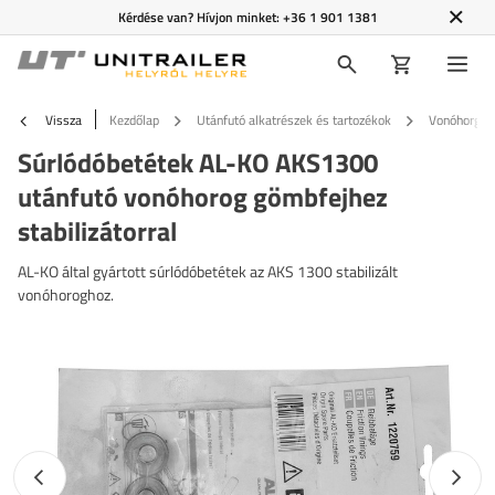
Kérdése van? Hívjon minket:
+36 1 901 1381
Vissza
Kezdőlap
Utánfutó alkatrészek és tartozékok
Vonóhorgok 
Súrlódóbetétek AL-KO AKS1300
utánfutó vonóhorog gömbfejhez
stabilizátorral
AL-KO által gyártott súrlódóbetétek az AKS 1300 stabilizált
vonóhoroghoz.
Előző fotó
Követk