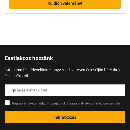
Küldjön véleményt
Csatlakozz hozzánk
Iratkozzon fel hírlevelünkre, hogy rendszeresen értesüljön híreinkről
és akcióinkról.
Írja be az e-mail címét
Kapcsolatfelvételi űrlap Hozzájárulok a kapcsolatfelvételi űrlapon szereplő személyes adataimnak az Európai Parlament és a Tanács (EU) rendeletével összhangban történő kezeléséhez
Feliratkozás