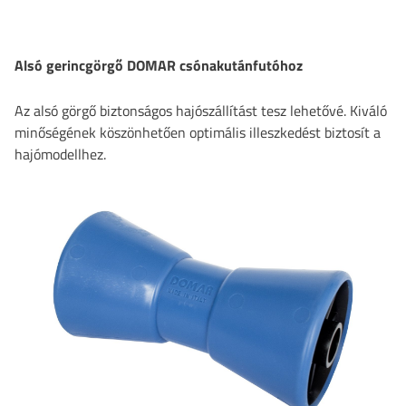
Alsó gerincgörgő DOMAR csónakutánfutóhoz
Az alsó görgő biztonságos hajószállítást tesz lehetővé. Kiváló
minőségének köszönhetően optimális illeszkedést biztosít a
hajómodellhez.