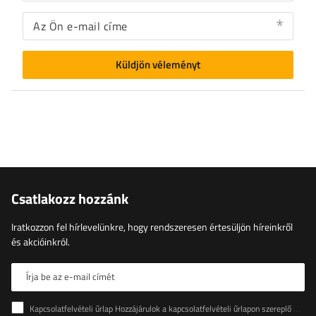
Az Ön e-mail címe
Küldjön véleményt
Csatlakozz hozzánk
Iratkozzon fel hírlevelünkre, hogy rendszeresen értesüljön híreinkről
és akcióinkról.
Írja be az e-mail címét
Kapcsolatfelvételi űrlap Hozzájárulok a kapcsolatfelvételi űrlapon szereplő személyes adataimnak az Európai Parlament és a Tanács (EU) rendeletével összhangban történő kezeléséhez