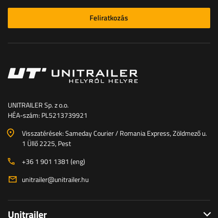
Feliratkozás
UNITRAILER Sp. z o.o.
HÉA-szám: PL5213739921
Visszatérések: Sameday Courier / Romania Express, Zöldmező u.
1 Üllő 2225, Pest
+36 1 901 1381 (eng)
unitrailer@unitrailer.hu
Unitrailer