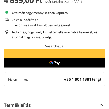
4 899,00 Ft
az ár tartalmazza az ÁFÁ-t
A termék nagy mennyiségben kapható
Veled a
. Szállítás a
Ellenőrizze a szállítási időt és költségeket
Tudja meg, hogy melyik üzletben ellenőrizheti a terméket, és
azonnal meg is vásárolhatja
Vásárolhat a:
+36 1 901 1381 (eng)
Hívjon minket
Termékleírás