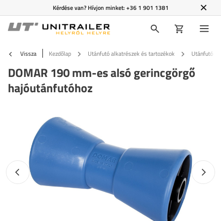
Kérdése van? Hívjon minket:
+36 1 901 1381
Vissza
Kezdőlap
Utánfutó alkatrészek és tartozékok
Utánfutó ta
DOMAR 190 mm-es alsó gerincgörgő
hajóutánfutóhoz
Előző fotó
Követk