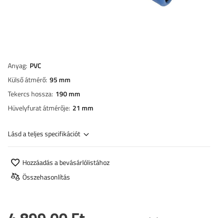
Anyag
PVC
Külső átmérő
95 mm
Tekercs hossza
190 mm
Hüvelyfurat átmérője
21 mm
Lásd a teljes specifikációt
Hozzáadás a bevásárlólistához
Összehasonlítás