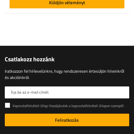
Küldjön véleményt
Csatlakozz hozzánk
Iratkozzon fel hírlevelünkre, hogy rendszeresen értesüljön híreinkről
és akcióinkról.
Írja be az e-mail címét
Kapcsolatfelvételi űrlap Hozzájárulok a kapcsolatfelvételi űrlapon szereplő személyes adataimnak az Európai Parlament és a Tanács (EU) rendeletével összhangban történő kezeléséhez
Feliratkozás