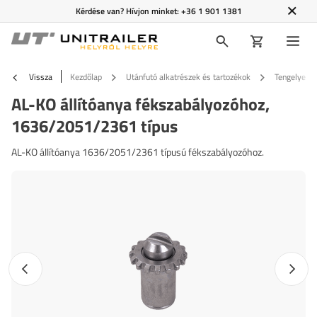
Kérdése van? Hívjon minket:
+36 1 901 1381
Vissza
Kezdőlap
Utánfutó alkatrészek és tartozékok
Tengelyek é
AL-KO állítóanya fékszabályozóhoz,
1636/2051/2361 típus
AL-KO állítóanya 1636/2051/2361 típusú fékszabályozóhoz.
Előző fotó
Követk