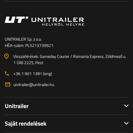
UNITRAILER Sp. z o.o.
HÉA-szám: PL5213739921
Visszatérések: Sameday Courier / Romania Express, Zöldmező u.
1 Üllő 2225, Pest
+36 1 901 1381 (eng)
unitrailer@unitrailer.hu
Unitrailer
Saját rendelések