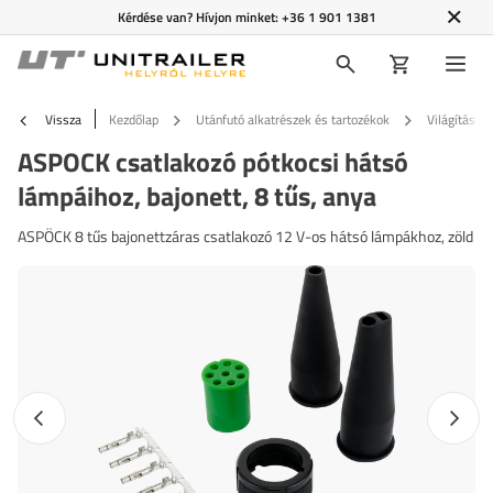
Kérdése van? Hívjon minket:
+36 1 901 1381
Vissza
Kezdőlap
Utánfutó alkatrészek és tartozékok
Világítás é
ASPOCK csatlakozó pótkocsi hátsó
lámpáihoz, bajonett, 8 tűs, anya
ASPÖCK 8 tűs bajonettzáras csatlakozó 12 V-os hátsó lámpákhoz, zöld
Előző fotó
Követk