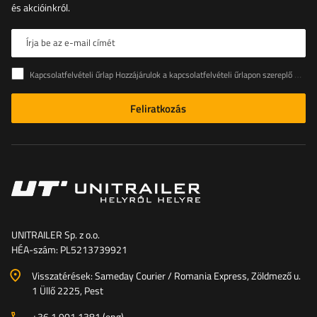
és akcióinkról.
Írja be az e-mail címét
Kapcsolatfelvételi űrlap Hozzájárulok a kapcsolatfelvételi űrlapon szereplő személyes adataimnak az Európai Parlament és a Tanács (EU) rendeletével összhangban történő kezeléséhez
Feliratkozás
UNITRAILER Sp. z o.o.
HÉA-szám: PL5213739921
Visszatérések: Sameday Courier / Romania Express, Zöldmező u.
1 Üllő 2225, Pest
+36 1 901 1381 (eng)