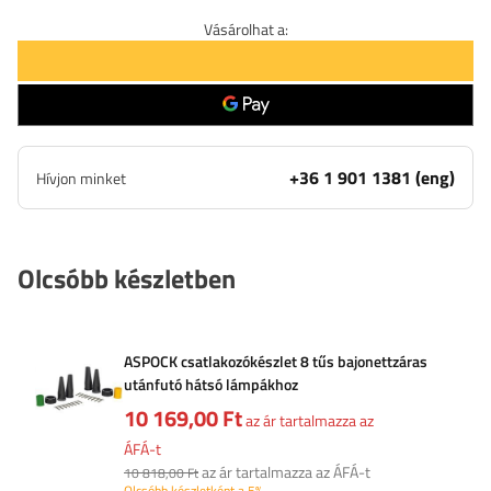
Vásárolhat a:
+36 1 901 1381 (eng)
Hívjon minket
Olcsóbb készletben
ASPOCK csatlakozókészlet 8 tűs bajonettzáras
utánfutó hátsó lámpákhoz
10 169,00 Ft
az ár tartalmazza az
ÁFÁ-t
az ár tartalmazza az ÁFÁ-t
10 818,00 Ft
Olcsóbb készletként a 5%