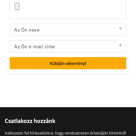
Az Ön neve
Az Ön e-mail címe
Küldjön véleményt
Csatlakozz hozzánk
Iratkozzon fel hírlevelünkre, hogy rendszeresen értesüljön híreinkről