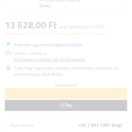
rendszámtábla-világítás
(
2
szt.)
13 628,00 Ft
az ár tartalmazza az ÁFÁ-t
Megtakarítod
6.00%
(
870.00
Ft
), készletben történő vásárlás esetén.
A termék nagy mennyiségben kapható
Veled a
. Szállítás a
Ellenőrizze a szállítási időt és költségeket
Tudja meg, hogy melyik üzletben ellenőrizheti a terméket, és
azonnal meg is vásárolhatja
Vásárolhat a:
+36 1 901 1381 (eng)
Hívjon minket