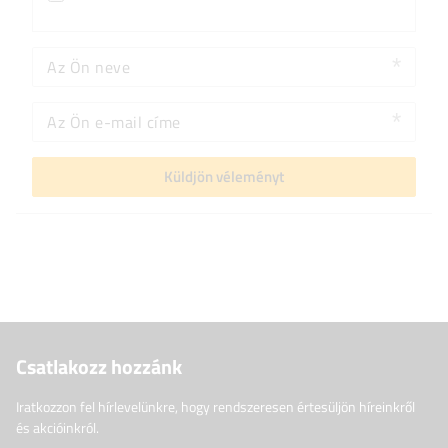
Az Ön neve
Az Ön e-mail címe
Küldjön véleményt
Csatlakozz hozzánk
Iratkozzon fel hírlevelünkre, hogy rendszeresen értesüljön híreinkről
és akcióinkról.