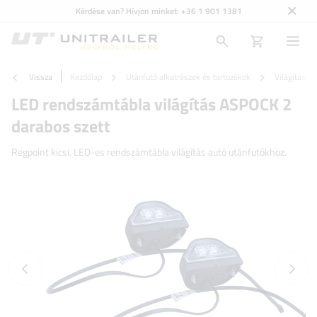
Kérdése van? Hívjon minket:
+36 1 901 1381
Vissza
Kezdőlap
Utánfutó alkatrészek és tartozékok
Világítás é
LED rendszámtábla világítás ASPOCK 2
darabos szett
Regpoint kicsi. LED-es rendszámtábla világítás autó utánfutókhoz.
Előző fotó
Követk