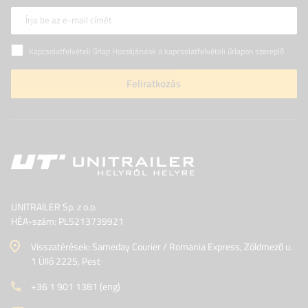
Írja be az e-mail címét
Kapcsolatfelvételi űrlap Hozzájárulok a kapcsolatfelvételi űrlapon szereplő személyes adataimnak az Európai Parlament és a Tanács (EU) rendeletével összhangban történő kezeléséhez
Feliratkozás
UNITRAILER Sp. z o.o.
HÉA-szám: PL5213739921
Visszatérések: Sameday Courier / Romania Express, Zöldmező u.
1 Üllő 2225, Pest
+36 1 901 1381 (eng)