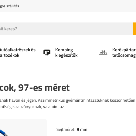
gos szállítás
Autóalkatrészek és
Kemping
Kerékpártar
tartozékok
kiegészítők
tetőcsomag
cok, 97-es méret
osítanak havon és jégen. Aszimmetrikus gyémántmintázatuknak köszönhetően
 minőségi szabványoknak, valamint az
Sejtméret
9 mm