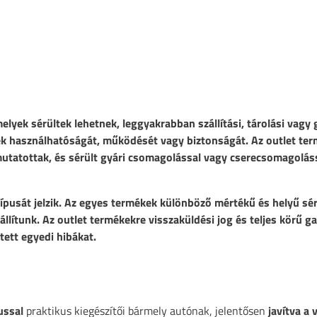
lyek sérültek lehetnek, leggyakrabban szállítási, tárolási vagy 
mék használhatóságát, működését vagy biztonságát. Az outlet te
mutatottak, és sérült gyári csomagolással vagy cserecsomagolás
 típusát jelzik. Az egyes termékek különböző mértékű és helyű sé
llítunk. Az outlet termékekre visszaküldési jog és teljes körű g
tett egyedi hibákat.
ussal
praktikus kiegészítői bármely autónak, jelentősen
javítva a 