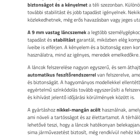
biztonságot és a kényelmet
a téli szezonban. Különö
további stabilitást és jobb tapadást igényelnek. Ne
közlekedhetnek, még erős havazásban vagy jeges uta
A 9 mm
vastag láncszemek
a legtöbb személygépkocs
tapadást és
stabilitást
garantál, miközben elég kompa
íveibe is elférjen. A kényelem és a biztonság ezen k
használatra, mind az igényes, meredek emelkedőkre.
A láncok felszerelése nagyon egyszerű, és sem áthaj
automatikus feszítőrendszerrel
van felszerelve, ame
és biztonságát. A hagyományos modellekkel ellenté
egyértelmű színkódolás tovább egyszerűsíti a felszer
és kihívást jelentő időjárási körülmények között is.
A gyártáshoz
nikkel-mangán acélt
használnak, amely
ami növeli a tartósságot és az élettartamot. A térhál
lehetővé teszi, hogy a láncok hatékonyan belekapjan
sima járművezetést biztosít, még rendkívül nehéz kö