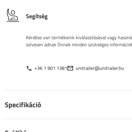
Segítség
Kérdése van termékeink kiválasztásával vagy használ
szívesen adnak Önnek minden szükséges információt
+36 1 901 1381
unitrailer@unitrailer.hu
Specifikáció