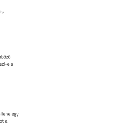
is
nböző
ezi-e a
ellene egy
ot a