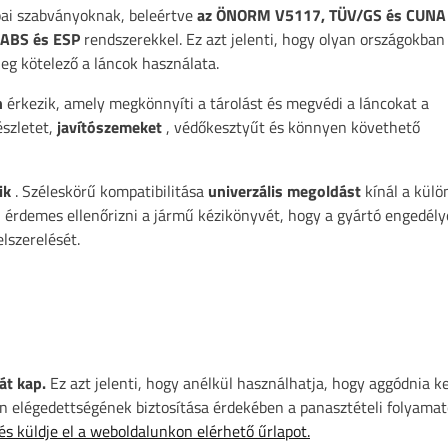
ai szabványoknak, beleértve
az ÖNORM V5117, TÜV/GS és CUNA
 ABS és ESP
rendszerekkel. Ez azt jelenti, hogy olyan országokban 
eg kötelező a láncok használata.
n
érkezik, amely megkönnyíti a tárolást és megvédi a láncokat a
észletet,
javítószemeket
, védőkesztyűt és könnyen követhető
ik
. Széleskörű kompatibilitása
univerzális megoldást
kínál a külö
érdemes ellenőrizni a jármű kézikönyvét, hogy a gyártó engedély
lszerelését.
át kap.
Ez azt jelenti, hogy anélkül használhatja, hogy aggódnia k
 elégedettségének biztosítása érdekében a panasztételi folyamat
 és küldje el a weboldalunkon elérhető űrlapot.