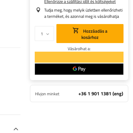
Ellenőrizze a szállítási időt és költségeket
Tudja meg, hogy melyik üzletben ellenőrizheti
a terméket, és azonnal meg is vásárolhatja
Hozzáadás a
kosárhoz
Vásárolhat a:
+36 1 901 1381 (eng)
Hívjon minket