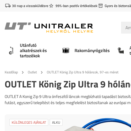
30 nap a visszaküldésre
99%-ban pozitív értékelések
Gyors és biztonsá
Utánfutó
alkatrészek és
Rakományrögzítés
tartozékok
Kezdőlap
Outlet
OUTLET König Zip Ultra 9 hóláncok, 97-es méret
OUTLET König Zip Ultra 9 hólán
OUTLET A Konig Zip 9 Ultra önfeszítő láncok megbízható tapadást bizt
futást, egyszerű telepítést és teljes megfelelést biztosítanak az európai
KÜLÖNLEGES AJÁNLAT
ALKU