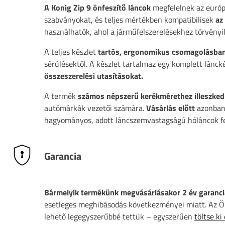
A Konig Zip 9 önfeszítő láncok
megfelelnek az európ
szabványokat, és teljes mértékben kompatibilisek
az
használhatók, ahol a járműfelszerelésekhez törvényil
A teljes készlet
tartós, ergonomikus csomagolásba
sérülésektől. A készlet tartalmaz egy komplett lánck
összeszerelési utasításokat.
A termék
számos népszerű kerékmérethez illeszked
autómárkák vezetői számára.
Vásárlás előtt
azonban 
hagyományos, adott láncszemvastagságú hóláncok fe
Garancia
Bármelyik termékünk megvásárlásakor 2 év garanci
esetleges meghibásodás következményei miatt. Az Ön
lehető legegyszerűbbé tettük – egyszerűen
töltse ki