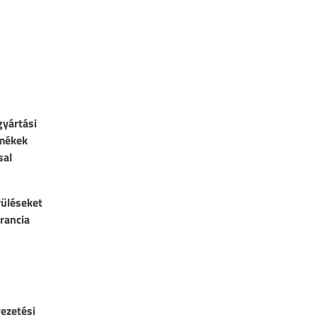
gyártási
rmékek
sal
rüléseket
arancia
vezetési