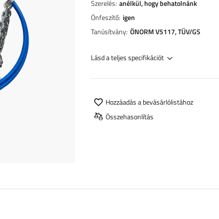
Szerelés
anélkül, hogy behatolnánk
Önfeszítő
igen
Tanúsítvány
ÖNORM V5117
TÜV/GS
Lásd a teljes specifikációt
Hozzáadás a bevásárlólistához
Összehasonlítás