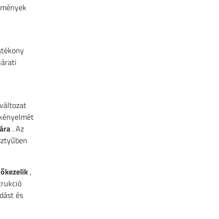
ülmények
hatékony
árati
változat
 kényelmét
ára
. Az
esztyűben
őkezelik
,
trukció
dást és