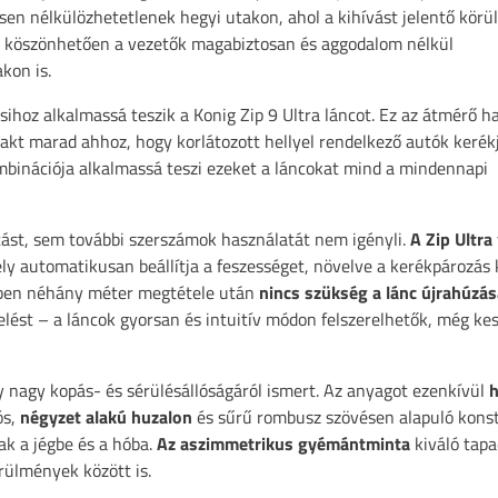
sen nélkülözhetetlenek hegyi utakon, ahol a kihívást jelentő kör
kik köszönhetően a vezetők magabiztosan és aggodalom nélkül
kon is.
ihoz alkalmassá teszik a Konig Zip 9 Ultra láncot. Ez az átmérő 
kt marad ahhoz, hogy korlátozott hellyel rendelkező autók kerékj
ombinációja alkalmassá teszi ezeket a láncokat mind a mindennapi
tást, sem további szerszámok használatát nem igényli.
A Zip Ultra
ly automatikusan beállítja a feszességet, növelve a kerékpározás
tben néhány méter megtétele után
nincs szükség a lánc újrahúzás
elést – a láncok gyorsan és intuitív módon felszerelhetők, még k
 nagy kopás- és sérülésállóságáról ismert. Az anyagot ezenkívül
h
ós,
négyzet alakú huzalon
és sűrű rombusz szövésen alapuló kons
ak a jégbe és a hóba.
Az aszimmetrikus gyémántminta
kiváló tapa
rülmények között is.