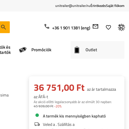
unitrailer@unitrailer.hu
Érintkezés
Saját fiókom
+36 1 901 1381 (eng)
tók és
Promóciók
Outlet
tartók
36 751,00 Ft
az ár tartalmazza
 sima
az ÁFÁ-t
Az akció előtti legalacsonyabb ár az elmúlt 30 napban:
45 939,00 Ft
-20%
A termék kis mennyiségben kapható
Veled a
. Szállítás a