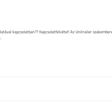
atával kapcsolatban?? Kapcsolatfelvétel! Az Unitrailer szakember
.