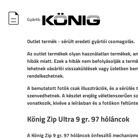
Gyártó:
Outlet termék - sérült eredeti gyártói csomagolás.
Az outlet termékek olyan használatlan termékek, ame
hibák miatt. Ezek a hibák nem befolyásolják a ter
lehetnek vásárlói visszaküldések vagy üzletben be
rendelkezhetnek.
A bemutatott fotók csak illusztrációk, és a sérülés
szenvedhetnek. A készlet erejéig véletlenszerűen szá
vonatkozik, kivéve a leírásban és a fotókon feltünte
König Zip Ultra 9 gr. 97 hóláncok
A König Zip 9 gr. 97 hóláncok önfeszítő mechanizm