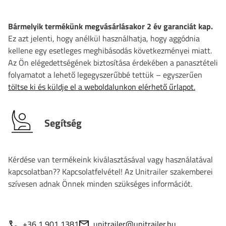
Bármelyik termékünk megvásárlásakor 2 év garanciát kap.
Ez azt jelenti, hogy anélkül használhatja, hogy aggódnia
kellene egy esetleges meghibásodás következményei miatt.
Az Ön elégedettségének biztosítása érdekében a panasztételi
folyamatot a lehető legegyszerűbbé tettük – egyszerűen
töltse ki és küldje el a weboldalunkon elérhető űrlapot.
Segítség
Kérdése van termékeink kiválasztásával vagy használatával
kapcsolatban?? Kapcsolatfelvétel! Az Unitrailer szakemberei
szívesen adnak Önnek minden szükséges információt.
+36 1 901 1381
unitrailer@unitrailer.hu