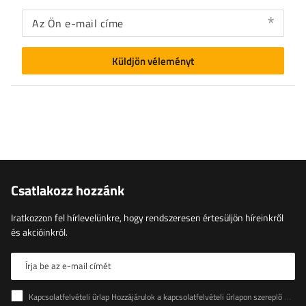
Az Ön e-mail címe
Küldjön véleményt
Csatlakozz hozzánk
Iratkozzon fel hírlevelünkre, hogy rendszeresen értesüljön híreinkről
és akcióinkról.
Írja be az e-mail címét
Kapcsolatfelvételi űrlap Hozzájárulok a kapcsolatfelvételi űrlapon szereplő személyes adataimnak az Európai Parlament és a Tanács (EU) rendeletével összhangban történő kezeléséhez