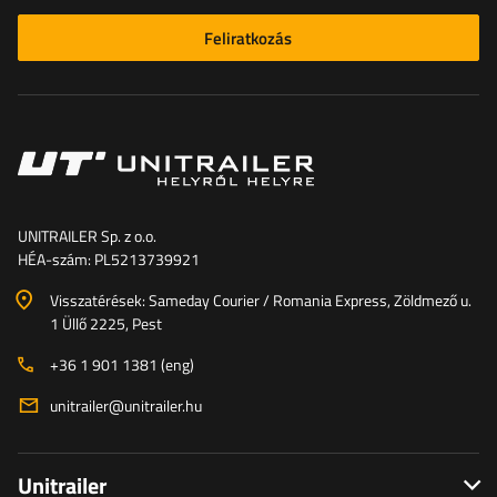
Feliratkozás
UNITRAILER Sp. z o.o.
HÉA-szám: PL5213739921
Visszatérések: Sameday Courier / Romania Express, Zöldmező u.
1 Üllő 2225, Pest
+36 1 901 1381 (eng)
unitrailer@unitrailer.hu
Unitrailer