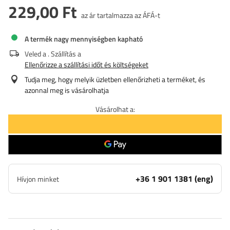
229,00 Ft
az ár tartalmazza az ÁFÁ-t
A termék nagy mennyiségben kapható
Veled a
. Szállítás a
Ellenőrizze a szállítási időt és költségeket
Tudja meg, hogy melyik üzletben ellenőrizheti a terméket, és
azonnal meg is vásárolhatja
Vásárolhat a:
+36 1 901 1381 (eng)
Hívjon minket