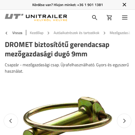
Kérdése van? Hívjon minket:
+36 1 901 1381
Vissza
Kezdőlap
Autóalkatrészek és tartozékok
Mezőgazdasági k
DROMET biztosítótű gerendacsap
mezőgazdasági dugó 9mm
Csapzár - mezőgazdasági csap. Újrafelhasználható. Gyors és egyszerű
használat.
Előző fotó
Követk