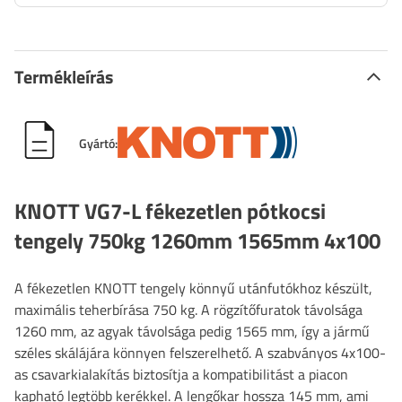
Termékleírás
Gyártó:
KNOTT VG7-L fékezetlen pótkocsi
tengely 750kg 1260mm 1565mm 4x100
A fékezetlen KNOTT tengely könnyű utánfutókhoz készült,
maximális teherbírása 750 kg. A rögzítőfuratok távolsága
1260 mm, az agyak távolsága pedig 1565 mm, így a jármű
széles skálájára könnyen felszerelhető. A szabványos 4x100-
as csavarkialakítás biztosítja a kompatibilitást a piacon
kapható legtöbb kerékkel. A lengőkar hossza 145 mm, ami