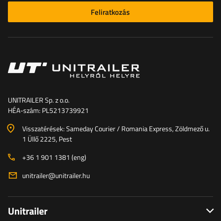
Feliratkozás
UNITRAILER Sp. z o.o.
HÉA-szám: PL5213739921
Visszatérések: Sameday Courier / Romania Express, Zöldmező u.
1 Üllő 2225, Pest
+36 1 901 1381 (eng)
unitrailer@unitrailer.hu
Unitrailer