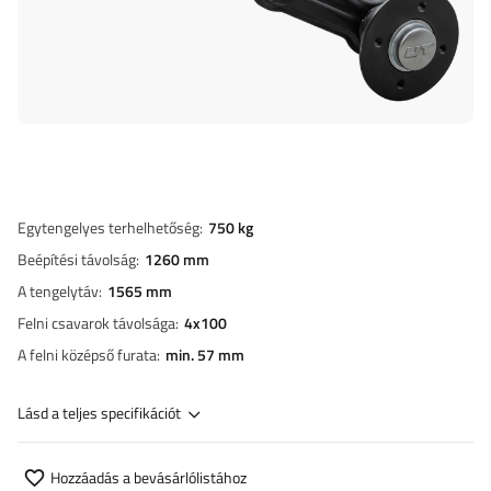
Egytengelyes terhelhetőség
750 kg
Beépítési távolság
1260 mm
A tengelytáv
1565 mm
Felni csavarok távolsága
4x100
A felni középső furata
min. 57 mm
Lásd a teljes specifikációt
Hozzáadás a bevásárlólistához