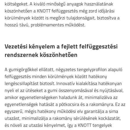
költségeket. A kiváló minőségű anyagok használatának
köszönhetően a KNOTT felfüggesztés még zord időjárási
körülmények között is megőrzi tulajdonságait, biztosítva a
hosszú távú, problémamentes működést.
Vezetési kényelem a fejlett felfüggesztési
rendszernek köszönhetően
A gumigörgőkkel ellátott, négyzetes tengelyprofilon alapuló
felfüggesztés minden körülmények között hatékony
lengéscsillapítást biztosít. Innovatív kialakítása hatékonyan
nyeli el az ütéseket a gumi összenyomásával és nyújtásával,
amikor egyenetlenségeken haladunk át, minimalizálva az
egyenetlenségek hatását a pótkocsira és a rakományra. Ez az
egyszerű, mégis hatékony működési elv garantálja a sima
utazást, minimalizálja a rakomány sérülésének kockázatát,
és növeli az utazási kényelmet, így a KNOTT tengelyek