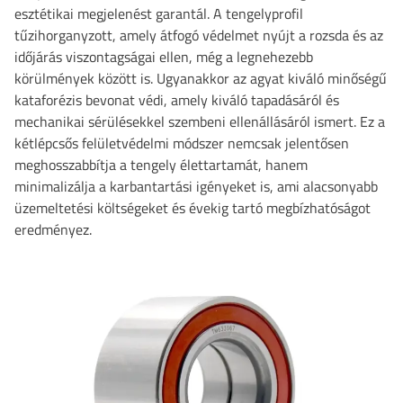
esztétikai megjelenést garantál. A tengelyprofil
tűzihorganyzott, amely átfogó védelmet nyújt a rozsda és az
időjárás viszontagságai ellen, még a legnehezebb
körülmények között is. Ugyanakkor az agyat kiváló minőségű
kataforézis bevonat védi, amely kiváló tapadásáról és
mechanikai sérülésekkel szembeni ellenállásáról ismert. Ez a
kétlépcsős felületvédelmi módszer nemcsak jelentősen
meghosszabbítja a tengely élettartamát, hanem
minimalizálja a karbantartási igényeket is, ami alacsonyabb
üzemeltetési költségeket és évekig tartó megbízhatóságot
eredményez.