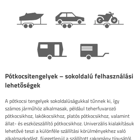
Pótkocsitengelyek – sokoldalú felhasználási
lehetőségek
A pótkocsi tengelyek sokoldalúságukkal tűnnek ki, így
számos járműhöz alkalmasak, például teherfuvarozó
pótkocsikhoz, lakókocsikhoz, platós pótkocsikhoz, valamint
állat- és eszközszállító pótkocsikhoz. Univerzális kialakításuk
lehetővé teszi a különféle szállítási körülményekhez való
alkalmazkodást, függetlenül a szállított rakomány típusától.