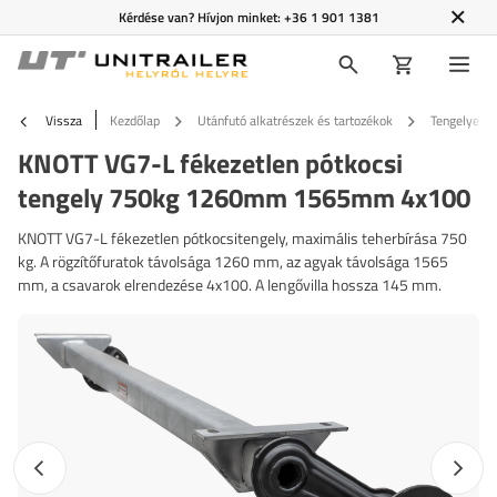
Kérdése van? Hívjon minket:
+36 1 901 1381
Vissza
Kezdőlap
Utánfutó alkatrészek és tartozékok
Tengelyek é
KNOTT VG7-L fékezetlen pótkocsi
tengely 750kg 1260mm 1565mm 4x100
KNOTT VG7-L fékezetlen pótkocsitengely, maximális teherbírása 750
kg. A rögzítőfuratok távolsága 1260 mm, az agyak távolsága 1565
mm, a csavarok elrendezése 4x100. A lengővilla hossza 145 mm.
Előző fotó
Követk