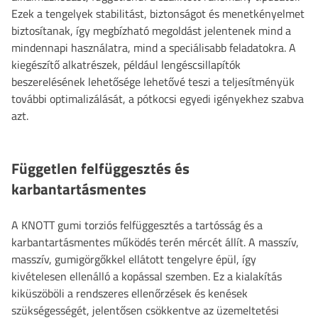
Ezek a tengelyek stabilitást, biztonságot és menetkényelmet
biztosítanak, így megbízható megoldást jelentenek mind a
mindennapi használatra, mind a speciálisabb feladatokra. A
kiegészítő alkatrészek, például lengéscsillapítók
beszerelésének lehetősége lehetővé teszi a teljesítményük
további optimalizálását, a pótkocsi egyedi igényekhez szabva
azt.
Független felfüggesztés és
karbantartásmentes
A KNOTT gumi torziós felfüggesztés a tartósság és a
karbantartásmentes működés terén mércét állít. A masszív,
masszív, gumigörgőkkel ellátott tengelyre épül, így
kivételesen ellenálló a kopással szemben. Ez a kialakítás
kiküszöböli a rendszeres ellenőrzések és kenések
szükségességét, jelentősen csökkentve az üzemeltetési