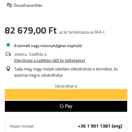
Összehasonlítás
82 679,00 Ft
az ár tartalmazza az ÁFÁ-t
A termék nagy mennyiségben kapható
Veled a
. Szállítás a
Ellenőrizze a szállítási időt és költségeket
Tudja meg, hogy melyik üzletben ellenőrizheti a terméket, és
azonnal meg is vásárolhatja
Vásárolhat a:
+36 1 901 1381 (eng)
Hívjon minket