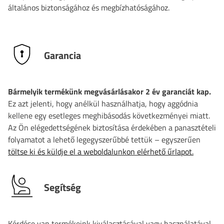
általános biztonságához és megbízhatóságához.
Garancia
Bármelyik termékünk megvásárlásakor 2 év garanciát kap.
Ez azt jelenti, hogy anélkül használhatja, hogy aggódnia
kellene egy esetleges meghibásodás következményei miatt.
Az Ön elégedettségének biztosítása érdekében a panasztételi
folyamatot a lehető legegyszerűbbé tettük – egyszerűen
töltse ki és küldje el a weboldalunkon elérhető űrlapot.
Segítség
Kérdése van termékeink kiválasztásával vagy használatával