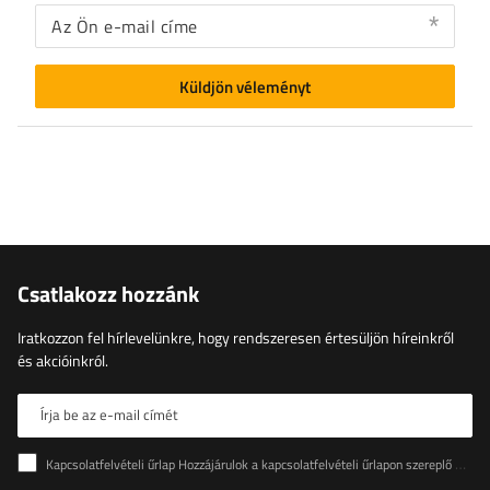
Az Ön e-mail címe
Küldjön véleményt
Csatlakozz hozzánk
Iratkozzon fel hírlevelünkre, hogy rendszeresen értesüljön híreinkről
és akcióinkról.
Írja be az e-mail címét
Kapcsolatfelvételi űrlap Hozzájárulok a kapcsolatfelvételi űrlapon szereplő személyes adataimnak az Európai Parlament és a Tanács (EU) rendeletével összhangban történő kezeléséhez