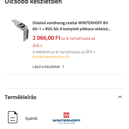
Olcsóbb készletben
Oldalsó vonóhorog csattal WINTERHOFF BV
60-1 + BVG 60-A komplett pótkocsi oldalsó
zárral
2 066,00 Ft
az ár tartalmazza az
ÁFÁ-t
az ár tartalmazza az ÁFÁ-t
2 198,00 Ft
Olcsóbb készletként a 6%
Lásd a készletet
Termékleírás
Gyártó: