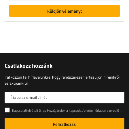
Küldjön véleményt
Csatlakozz hozzánk
Iratkozzon fel hírlevelünkre, hogy rendszeresen értesüljön híreinkről
és akcióinkról.
Írja be az e-mail címét
Kapcsolatfelvételi űrlap Hozzájárulok a kapcsolatfelvételi űrlapon szereplő személyes adataimnak az Európai Parlament és a Tanács (EU) rendeletével összhangban történő kezeléséhez
Feliratkozás