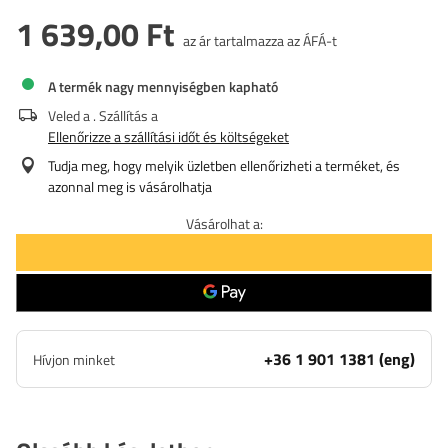
1 639,00 Ft
az ár tartalmazza az ÁFÁ-t
A termék nagy mennyiségben kapható
Veled a
. Szállítás a
Ellenőrizze a szállítási időt és költségeket
Tudja meg, hogy melyik üzletben ellenőrizheti a terméket, és
azonnal meg is vásárolhatja
Vásárolhat a:
+36 1 901 1381 (eng)
Hívjon minket