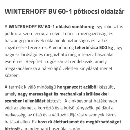
WINTERHOFF BV 60-1 pótkocsi oldalzár
A
WINTERHOFF
BV 60-1 oldalsó vonóhorog
egy robusztus
pótkocsi-szerelvény, amelyet teher-, mezőgazdasági és
haszongépjárművek oldalainak biztonságos és tartós
rögzítésére terveztek. A vonóhorog
teherbírása 500 kg
, így
nagy szilárdságú és megbízható még intenzív használat
esetén is
. Beépített rugós zárral rendelkezik, amely
megakadályozza a hátsó ajtó véletlen kinyílását menet
közben.
A termék kiváló minőségű
horganyzott acélból
készült
,
amely
nagy merevséget és mechanikai sérülésekkel
szembeni ellenállást
biztosít
. A cinkbevonat hatékonyan
védi az elemet a korrózió és a külső tényezők, például a
nedvesség, az útsó és a változó időjárási viszonyok káros
hatásai ellen. Ez
hosszú élettartamot és megbízhatóságot
biztosít
a mindennapi használat során
.