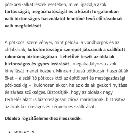
pótkocsi-alkatrészek esetében, mivel igazolja azok
tartósságát, megbízhatóságát és a közúti forgalomban
való biztonságos használatot lehetővé tevő előírásoknak
való megfelelését
.
A pótkocsi szerelvényei, mint például a vonóhorgok és az
oldalzárak,
kulcsfontosságú szerepet játszanak a szállított
rakomány biztonságában
.
Lehetővé teszik az oldalak
biztonságos és gyors lezárását
, megakadályozva azok
kinyílását menet közben. Minden típusú pótkocsin használják
őket – a szállító pótkocsiktól az építőipari és mezőgazdasági
pótkocsikig –, különösen akkor, ha az oldalak gyakori nyitása
és zárása szükséges. Biztosítják, hogy az oldalak nagy
terhelés alatt is biztonságosan zárva maradjanak, biztosítva
az áruk biztonságos és kényelmes szállítását.
Oldalsó rögzítőelemekhez illeszkedik:
BVG 60-A