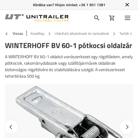
Kérdése van? Hívjon minket:
+36 1 901 1381
Vissza
Kezdőlap
Utánfutó alkatrészek és tartozékok
Tartók és f
WINTERHOFF BV 60-1 pótkocsi oldalzár
A WINTERHOFF BV 60-1 oldalsó vonószerkezet egy rögzítőelem, amely
pótkocsik, rakománydobozok vagy szállítójárművek oldalának
biztonságos rögzítésére és stabilizálására szolgál. A vonószerkezet
teherbírása 500 kg.
Előző fotó
Követk