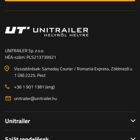
UNITRAILER Sp. z o.o.
HÉA-szám: PL5213739921
Visszatérések: Sameday Courier / Romania Express, Zöldmező u.
1 Üllő 2225, Pest
+36 1 901 1381 (eng)
unitrailer@unitrailer.hu
Unitrailer
Saját rendelések