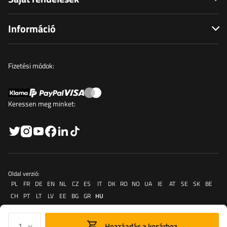
Információ
Fizetési módok:
Keressen meg minket:
Oldal verzió:
PL
FR
DE
EN
NL
CZ
ES
IT
DK
RO
NO
UA
IE
AT
SE
SK
BE
CH
PT
LT
LV
EE
BG
GR
HU
Hozzáadás a kosárhoz