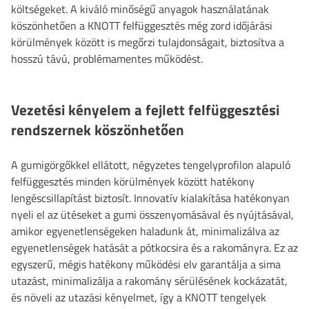
költségeket. A kiváló minőségű anyagok használatának
köszönhetően a KNOTT felfüggesztés még zord időjárási
körülmények között is megőrzi tulajdonságait, biztosítva a
hosszú távú, problémamentes működést.
Vezetési kényelem a fejlett felfüggesztési
rendszernek köszönhetően
A gumigörgőkkel ellátott, négyzetes tengelyprofilon alapuló
felfüggesztés minden körülmények között hatékony
lengéscsillapítást biztosít. Innovatív kialakítása hatékonyan
nyeli el az ütéseket a gumi összenyomásával és nyújtásával,
amikor egyenetlenségeken haladunk át, minimalizálva az
egyenetlenségek hatását a pótkocsira és a rakományra. Ez az
egyszerű, mégis hatékony működési elv garantálja a sima
utazást, minimalizálja a rakomány sérülésének kockázatát,
és növeli az utazási kényelmet, így a KNOTT tengelyek