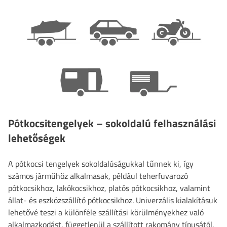
Pótkocsitengelyek – sokoldalú felhasználási
lehetőségek
A pótkocsi tengelyek sokoldalúságukkal tűnnek ki, így
számos járműhöz alkalmasak, például teherfuvarozó
pótkocsikhoz, lakókocsikhoz, platós pótkocsikhoz, valamint
állat- és eszközszállító pótkocsikhoz. Univerzális kialakításuk
lehetővé teszi a különféle szállítási körülményekhez való
alkalmazkodást, függetlenül a szállított rakomány típusától.