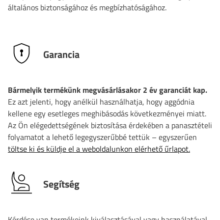
általános biztonságához és megbízhatóságához.
Garancia
Bármelyik termékünk megvásárlásakor 2 év garanciát kap.
Ez azt jelenti, hogy anélkül használhatja, hogy aggódnia
kellene egy esetleges meghibásodás következményei miatt.
Az Ön elégedettségének biztosítása érdekében a panasztételi
folyamatot a lehető legegyszerűbbé tettük – egyszerűen
töltse ki és küldje el a weboldalunkon elérhető űrlapot.
Segítség
Kérdése van termékeink kiválasztásával vagy használatával