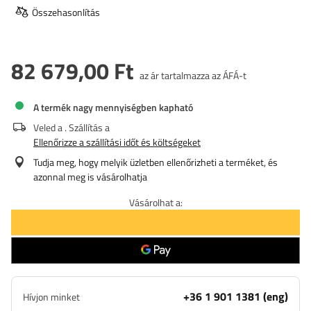
Összehasonlítás
82 679,00 Ft
az ár tartalmazza az ÁFÁ-t
A termék nagy mennyiségben kapható
Veled a
. Szállítás a
Ellenőrizze a szállítási időt és költségeket
Tudja meg, hogy melyik üzletben ellenőrizheti a terméket, és
azonnal meg is vásárolhatja
Vásárolhat a:
+36 1 901 1381 (eng)
Hívjon minket