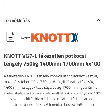
Termékleírás
Gyártó:
KNOTT VG7-L fékezetlen pótkocsi
tengely 750kg 1400mm 1700mm 4x100
A fékezetlen KNOTT tengely könnyű utánfutókhoz készült,
maximális teherbírása 750 kg. A rögzítőfuratok távolsága
1400 mm, az agyak távolsága pedig 1700 mm, így a jármű
széles skálájára könnyen felszerelhető. A szabványos 4x100-
as csavarkialakítás biztosítja a kompatibilitást a piacon
kapható legtöbb kerékkel. A lengőkar hossza 145 mm, ami