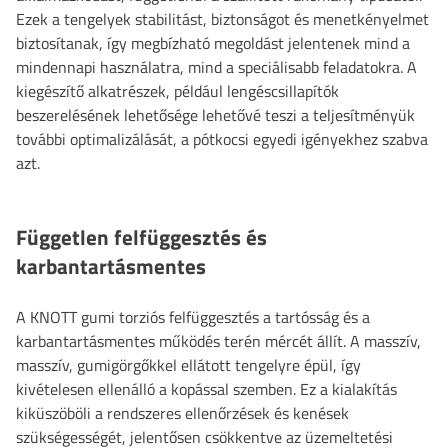
Ezek a tengelyek stabilitást, biztonságot és menetkényelmet
biztosítanak, így megbízható megoldást jelentenek mind a
mindennapi használatra, mind a speciálisabb feladatokra. A
kiegészítő alkatrészek, például lengéscsillapítók
beszerelésének lehetősége lehetővé teszi a teljesítményük
további optimalizálását, a pótkocsi egyedi igényekhez szabva
azt.
Független felfüggesztés és
karbantartásmentes
A KNOTT gumi torziós felfüggesztés a tartósság és a
karbantartásmentes működés terén mércét állít. A masszív,
masszív, gumigörgőkkel ellátott tengelyre épül, így
kivételesen ellenálló a kopással szemben. Ez a kialakítás
kiküszöböli a rendszeres ellenőrzések és kenések
szükségességét, jelentősen csökkentve az üzemeltetési