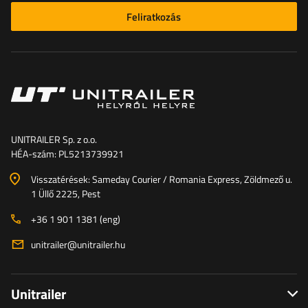
Feliratkozás
UNITRAILER Sp. z o.o.
HÉA-szám: PL5213739921
Visszatérések: Sameday Courier / Romania Express, Zöldmező u.
1 Üllő 2225, Pest
+36 1 901 1381 (eng)
unitrailer@unitrailer.hu
Unitrailer