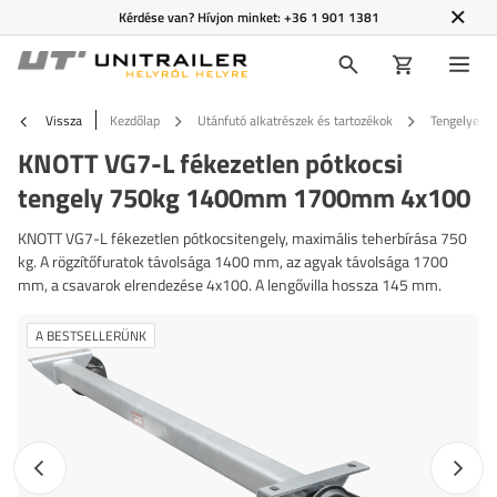
Kérdése van? Hívjon minket:
+36 1 901 1381
Vissza
Kezdőlap
Utánfutó alkatrészek és tartozékok
Tengelyek é
KNOTT VG7-L fékezetlen pótkocsi
tengely 750kg 1400mm 1700mm 4x100
KNOTT VG7-L fékezetlen pótkocsitengely, maximális teherbírása 750
kg. A rögzítőfuratok távolsága 1400 mm, az agyak távolsága 1700
mm, a csavarok elrendezése 4x100. A lengővilla hossza 145 mm.
A BESTSELLERÜNK
Előző fotó
Követk