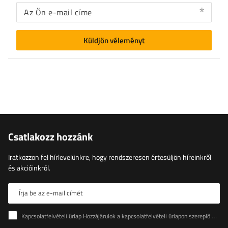
Az Ön e-mail címe
Küldjön véleményt
Csatlakozz hozzánk
Iratkozzon fel hírlevelünkre, hogy rendszeresen értesüljön híreinkről
és akcióinkról.
Írja be az e-mail címét
Kapcsolatfelvételi űrlap Hozzájárulok a kapcsolatfelvételi űrlapon szereplő személyes adataimnak az Európai Parlament és a Tanács (EU) rendeletével összhangban történő kezeléséhez