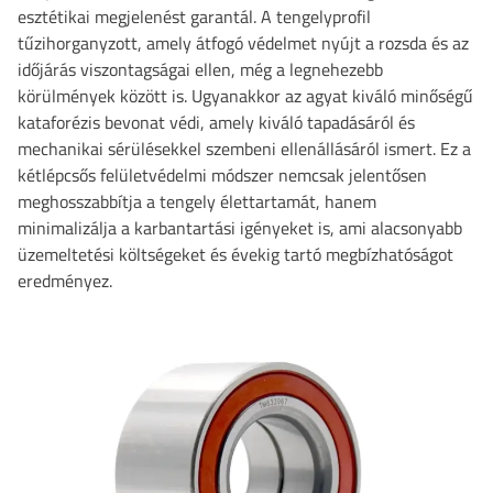
esztétikai megjelenést garantál. A tengelyprofil
tűzihorganyzott, amely átfogó védelmet nyújt a rozsda és az
időjárás viszontagságai ellen, még a legnehezebb
körülmények között is. Ugyanakkor az agyat kiváló minőségű
kataforézis bevonat védi, amely kiváló tapadásáról és
mechanikai sérülésekkel szembeni ellenállásáról ismert. Ez a
kétlépcsős felületvédelmi módszer nemcsak jelentősen
meghosszabbítja a tengely élettartamát, hanem
minimalizálja a karbantartási igényeket is, ami alacsonyabb
üzemeltetési költségeket és évekig tartó megbízhatóságot
eredményez.