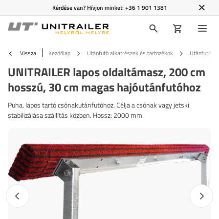
Kérdése van? Hívjon minket:
+36 1 901 1381
Vissza
Kezdőlap
Utánfutó alkatrészek és tartozékok
Utánfutó ta
UNITRAILER lapos oldaltámasz, 200 cm
hosszú, 30 cm magas hajóutánfutóhoz
Puha, lapos tartó csónakutánfutóhoz. Célja a csónak vagy jetski
stabilizálása szállítás közben. Hossz: 2000 mm.
Előző fotó
Követk