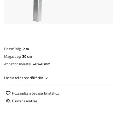
Hosszúság
2 m
Magasság
30 cm
Az oszlop méretei
40x40 mm
Lásd a teljes specifikációt
Hozzáadás a bevásárlólistához
Összehasonlítás