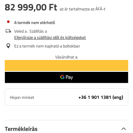
82 999,00 Ft
az ár tartalmazza az ÁFÁ-t
A termék nem elérhető
Veled a
. Szállítás a
Ellenőrizze a szállítási időt és költségeket
Ez a termék nem kapható a boltokban
Vásárolhat a:
+36 1 901 1381 (eng)
Hívjon minket
Termékleírás