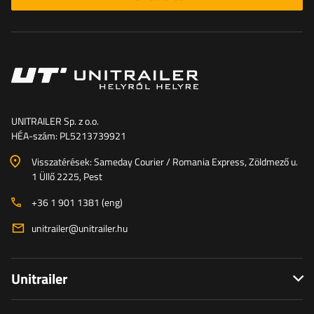
UNITRAILER Sp. z o.o.
HÉA-szám: PL5213739921
Visszatérések: Sameday Courier / Romania Express, Zöldmező u.
1 Üllő 2225, Pest
+36 1 901 1381 (eng)
unitrailer@unitrailer.hu
Unitrailer