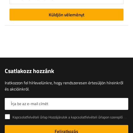
Küldjön véleményt
Csatlakozz hozzánk
Iratkozzon fel hírlevelünkre, hogy rendszeresen értesüljön híreinkről
és akcióinkról.
Írja be az e-mail címét
Kapcsolatfelvételi űrlap Hozzájárulok a kapcsolatfelvételi űrlapon szereplő személyes adataimnak az Európai Parlament és a Tanács (EU) rendeletével összhangban történő kezeléséhez
Feliratkozás