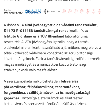
A doboz
VCA által jóváhagyott oldalvédelmi rendszerként
,
E11 73 R-011168 tanúsítvánnyal rendelkezik
, és
az
Istituto Giordano
és
a TÜV Rheinland
laboratóriumai
tesztelték. A VCA jóváhagyása igazolja, hogy a termék
oldalvédelmi elemként használható a járműben, megfelelve a
többi közlekedő védelmére vonatkozó szigorú biztonsági
követelményeknek. Ezek a tanúsítványok igazolják a termék
magas minőségét és a nemzetközi közúti biztonsági
szabványoknak való megfelelését.
A szerszámosláda nélkülözhetetlen
felszerelés
pótkocsikhoz, félpótkocsikhoz, teherautókhoz,
furgonokhoz, szállítójárművekhez és mezőgazdasági
gépekhez
. Biztosítja a szerszámok és alkatrészek
biztonságos és szervezett tárolását szállítás közben.