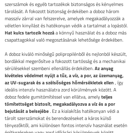
szerszámok és egyéb tartozékok biztonságos és kényelmes
tárolását. A fokozott biztonság érdekében a doboz három
masszív zárral van felszerelve, amelyek megakadályozzák a
véletlen kinyílást és hatékonyan védik a tartalmat a lopástól.
Hat kulcs tartozik hozzá
a könnyű használat és a doboz más
csapattagokkal való megosztásának lehetősége érdekében.
A doboz kiváló minőségű polipropilénből és nejlonból készült,
bordákkal megerősítve a fokozott tartósság és a mechanikai
sérülésekkel szembeni ellenállás érdekében.
Az anyag
kivételes védelmet nyújt a tűz, a víz, a por, az üzemanyag,
az UV-sugarak és a szélsőséges hőmérsékletek ellen
, így
ideális intenzív használatra zord körülmények között. A
doboz fedele gumitömítéssel van ellátva, amely
teljes
tömítettséget biztosít, megakadályozva a víz és a por
bejutását a belsejébe
. Ez a kialakítás hatékonyan védi a
tárolt szerszámokat és berendezéseket a káros külső
tényezőktől, ami különösen fontos intenzív használat esetén
építkezéseken vagy zord időjárási körülmények között.