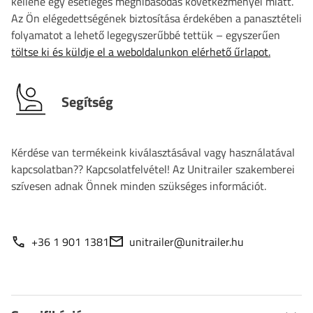
kellene egy esetleges meghibásodás következményei miatt.
Az Ön elégedettségének biztosítása érdekében a panasztételi
folyamatot a lehető legegyszerűbbé tettük – egyszerűen
töltse ki és küldje el a weboldalunkon elérhető űrlapot.
Segítség
Kérdése van termékeink kiválasztásával vagy használatával
kapcsolatban?? Kapcsolatfelvétel! Az Unitrailer szakemberei
szívesen adnak Önnek minden szükséges információt.
+36 1 901 1381
unitrailer@unitrailer.hu