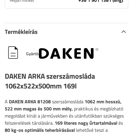
+36 1 901 1381 (eng)
Hívjon minket
Termékleírás
Gyártó:
DAKEN ARKA szerszámosláda
1062x522x500mm 169l
A
DAKEN ARKA 81208
szerszámosláda
1062 mm hosszú,
522 mm magas és 500 mm mély,
praktikus és megbízható
megoldást kínál a járművekben és utánfutókban szükséges
felszerelések tárolására.
169 literes nagy űrtartalmával
és
80 kg-os optimális teherbírásával
lehetővé teszi a