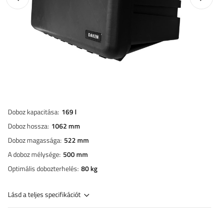
Doboz kapacitása
169 l
Doboz hossza
1062 mm
Doboz magassága
522 mm
A doboz mélysége
500 mm
Optimális dobozterhelés
80 kg
Lásd a teljes specifikációt