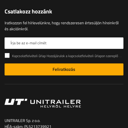
Csatlakozz hozzánk
Iratkozzon fel hírlevelünkre, hogy rendszeresen értesüljön híreinkről
és akcióinkról.
Írja be az e-mail címét
Kapcsolatfelvételi űrlap Hozzájárulok a kapcsolatfelvételi űrlapon szereplő személyes adataimnak az Európai Parlament és a Tanács (EU) rendeletével összhangban történő kezeléséhez
Feliratkozás
UNITRAILER Sp. z o.o.
HÉA-szám: PL5213739921