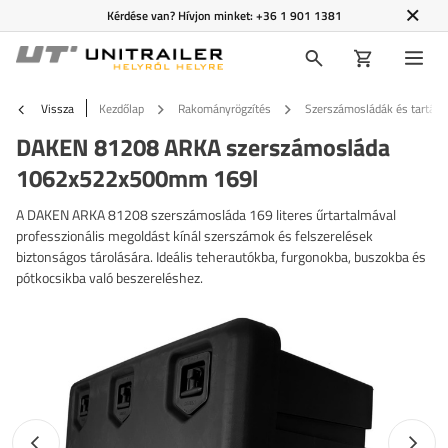
Kérdése van? Hívjon minket:
+36 1 901 1381
Vissza
Kezdőlap
Rakományrögzítés
Szerszámosládák és tartály
DAKEN 81208 ARKA szerszámosláda
1062x522x500mm 169l
A DAKEN ARKA 81208 szerszámosláda 169 literes űrtartalmával
professzionális megoldást kínál szerszámok és felszerelések
biztonságos tárolására. Ideális teherautókba, furgonokba, buszokba és
pótkocsikba való beszereléshez.
Előző fotó
Követk