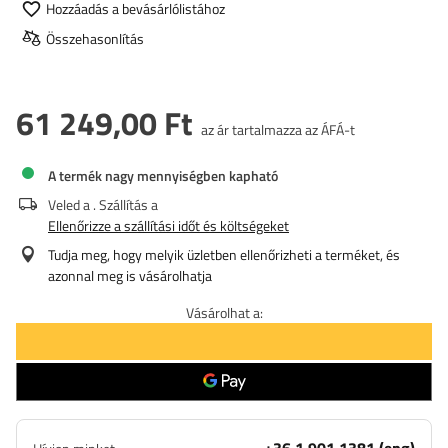
Hozzáadás a bevásárlólistához
Összehasonlítás
61 249,00 Ft
az ár tartalmazza az ÁFÁ-t
A termék nagy mennyiségben kapható
Veled a
. Szállítás a
Ellenőrizze a szállítási időt és költségeket
Tudja meg, hogy melyik üzletben ellenőrizheti a terméket, és
azonnal meg is vásárolhatja
Vásárolhat a: