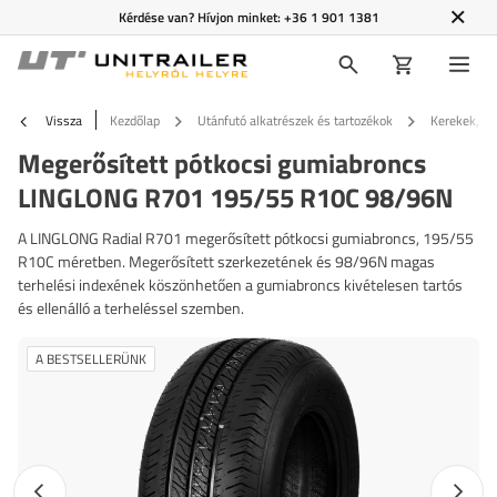
Kérdése van? Hívjon minket:
+36 1 901 1381
Vissza
Kezdőlap
Utánfutó alkatrészek és tartozékok
Kerekek, fe
Megerősített pótkocsi gumiabroncs
LINGLONG R701 195/55 R10C 98/96N
A LINGLONG Radial R701 megerősített pótkocsi gumiabroncs, 195/55
R10C méretben. Megerősített szerkezetének és 98/96N magas
terhelési indexének köszönhetően a gumiabroncs kivételesen tartós
és ellenálló a terheléssel szemben.
A BESTSELLERÜNK
Előző fotó
Követk