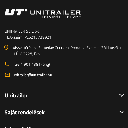
UNITRAILER Sp. z o.o.
HÉA-szám: PL5213739921
Visszatérések: Sameday Courier / Romania Express, Zöldmező u.
1 Üllő 2225, Pest
+36 1 901 1381 (eng)
unitrailer@unitrailer.hu
Unitrailer
Saját rendelések