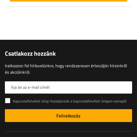
Csatlakozz hozzánk
Iratkozzon fel hírlevelünkre, hogy rendszeresen értesüljön híreinkről
és akcióinkról.
Írja be az e-mail címét
Kapcsolatfelvételi űrlap Hozzájárulok a kapcsolatfelvételi űrlapon szereplő személyes adataimnak az Európai Parlament és a Tanács (EU) rendeletével összhangban történő kezeléséhez
Feliratkozás