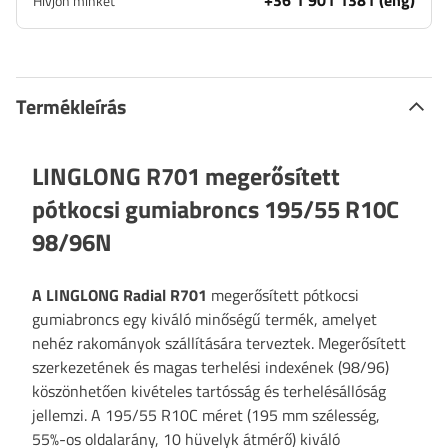
+36 1 901 1381 (eng)
Hívjon minket
Termékleírás
LINGLONG R701 megerősített
pótkocsi gumiabroncs 195/55 R10C
98/96N
A LINGLONG Radial R701
megerősített pótkocsi
gumiabroncs egy kiváló minőségű termék, amelyet
nehéz rakományok szállítására terveztek. Megerősített
szerkezetének és magas terhelési indexének (98/96)
köszönhetően kivételes tartósság és terhelésállóság
jellemzi. A 195/55 R10C méret (195 mm szélesség,
55%-os oldalarány, 10 hüvelyk átmérő) kiváló