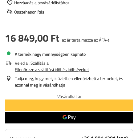
Hozzáadás a bevásárlólistához
Összehasonlítás
16 849,00 Ft
az ár tartalmazza az ÁFÁ-t
A termék nagy mennyiségben kapható
Veled a
. Szállítás a
Ellenőrizze a szállítási időt és költségeket
Tudja meg, hogy melyik üzletben ellenőrizheti a terméket, és
azonnal meg is vásárolhatja
Vásárolhat a: