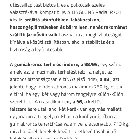
ütéscsillapítást biztosít, és a pótkocsik széles
választékával kompatibilis. A LINGLONG Radial R701
ideális
szállító utánfutókon, lakókocsikon,
haszongépjárműveken és bármilyen, nehéz rakományt
szállító járművön való
használatra, megbízhatóságot
kínálva a közúti szállításban, ahol a stabilitás és a
biztonság a legfontosabb.
A gumiabroncs terhelési indexe, a 98/96,
egy szám,
amely azt a maximális terhelést jelzi, amelyet az
abroncs biztonságosan elbír. Az első index,
a 98
, azt
jelenti, hogy minden abroncs maximum 750 kg-ot tud
elbírni, ha egy, két vagy három tengelyre külön-külön
szerelik fel. A második index
, a 96,
a kettős
felszerelésre utal, ahol két kerék van egymás mellett
ugyanazon a tengelyen. Ebben a konfigurációban a
gumiabroncs teherbírása valamivel alacsonyabb, 710 kg,
mivel a közeli kerekek között keletkező további hő
befolyásolhatja azok szilárdságát.