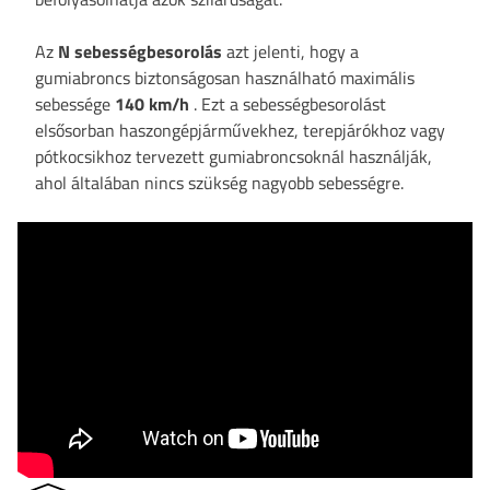
Az
N sebességbesorolás
azt jelenti, hogy a
gumiabroncs biztonságosan használható maximális
sebessége
140 km/h
. Ezt a sebességbesorolást
elsősorban haszongépjárművekhez, terepjárókhoz vagy
pótkocsikhoz tervezett gumiabroncsoknál használják,
ahol általában nincs szükség nagyobb sebességre.