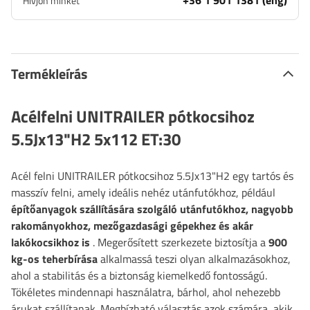
+36 1 901 1381 (eng)
Hívjon minket
Termékleírás
Acélfelni UNITRAILER pótkocsihoz
5.5Jx13"H2 5x112 ET:30
Acél felni UNITRAILER pótkocsihoz 5.5Jx13"H2
egy tartós és
masszív felni, amely ideális nehéz utánfutókhoz, például
építőanyagok szállítására szolgáló utánfutókhoz, nagyobb
rakományokhoz, mezőgazdasági gépekhez és akár
lakókocsikhoz is
. Megerősített szerkezete biztosítja a
900
kg-os teherbírása
alkalmassá teszi olyan alkalmazásokhoz,
ahol a stabilitás és a biztonság kiemelkedő fontosságú.
Tökéletes mindennapi használatra, bárhol, ahol nehezebb
árukat szállítanak. Megbízható választás azok számára, akik