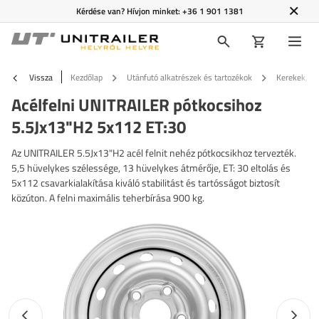
Kérdése van? Hívjon minket:
+36 1 901 1381
Vissza
Kezdőlap
Utánfutó alkatrészek és tartozékok
Kerekek, fe
Acélfelni UNITRAILER pótkocsihoz
5.5Jx13"H2 5x112 ET:30
Az UNITRAILER 5.5Jx13"H2 acél felnit nehéz pótkocsikhoz tervezték.
5,5 hüvelykes szélessége, 13 hüvelykes átmérője, ET: 30 eltolás és
5x112 csavarkialakítása kiváló stabilitást és tartósságot biztosít
közúton. A felni maximális teherbírása 900 kg.
Előző fotó
Követk