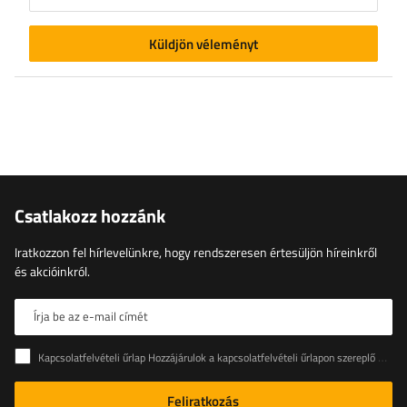
Küldjön véleményt
Csatlakozz hozzánk
Iratkozzon fel hírlevelünkre, hogy rendszeresen értesüljön híreinkről
és akcióinkról.
Írja be az e-mail címét
Kapcsolatfelvételi űrlap Hozzájárulok a kapcsolatfelvételi űrlapon szereplő személyes adataimnak az Európai Parlament és a Tanács (EU) rendeletével összhangban történő kezeléséhez
Feliratkozás