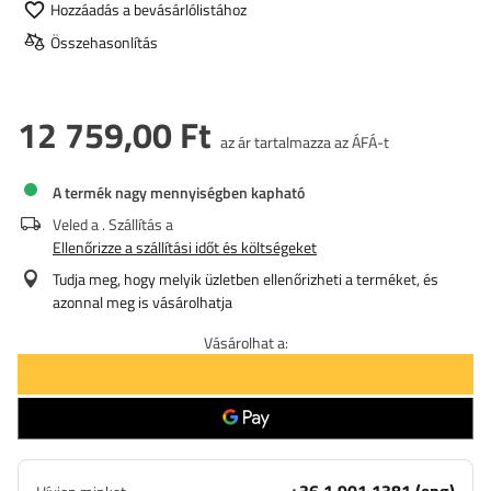
Hozzáadás a bevásárlólistához
Összehasonlítás
12 759,00 Ft
az ár tartalmazza az ÁFÁ-t
A termék nagy mennyiségben kapható
Veled a
. Szállítás a
Ellenőrizze a szállítási időt és költségeket
Tudja meg, hogy melyik üzletben ellenőrizheti a terméket, és
azonnal meg is vásárolhatja
Vásárolhat a: