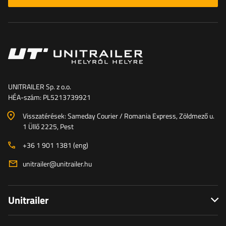
UNITRAILER Sp. z o.o.
HÉA-szám: PL5213739921
Visszatérések: Sameday Courier / Romania Express, Zöldmező u.
1 Üllő 2225, Pest
+36 1 901 1381 (eng)
unitrailer@unitrailer.hu
Unitrailer