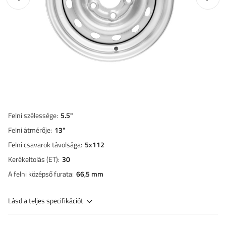
Felni szélessége
5.5"
Felni átmérője
13"
Felni csavarok távolsága
5x112
Kerékeltolás (ET)
30
A felni középső furata
66,5 mm
Lásd a teljes specifikációt