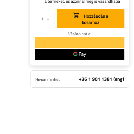
a terméket, és azonnal meg is vásárolhatja
Hozzáadás a
kosárhoz
Vásárolhat a:
+36 1 901 1381 (eng)
Hívjon minket