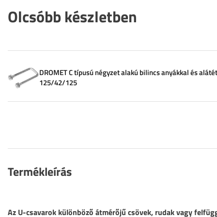
Olcsóbb készletben
DROMET C típusú négyzet alakú bilincs anyákkal és alát
125/42/125
Termékleírás
Az U-csavarok különböző átmérőjű csövek, rudak vagy felfügg