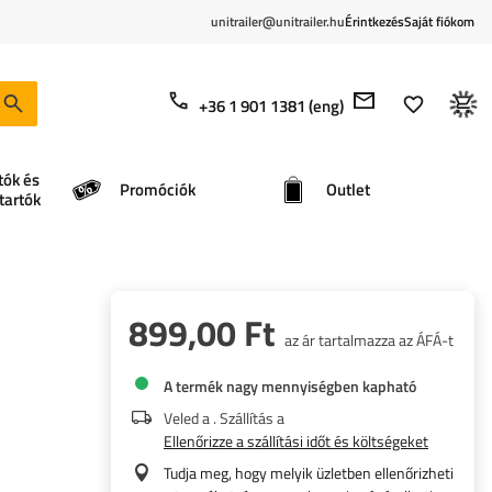
unitrailer@unitrailer.hu
Érintkezés
Saját fiókom
+36 1 901 1381 (eng)
tók és
Promóciók
Outlet
tartók
899,00 Ft
az ár tartalmazza az ÁFÁ-t
A termék nagy mennyiségben kapható
Veled a
. Szállítás a
Ellenőrizze a szállítási időt és költségeket
Tudja meg, hogy melyik üzletben ellenőrizheti