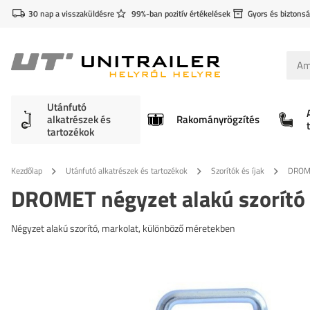
30 nap a visszaküldésre
99%-ban pozitív értékelések
Gyors és biztonsá
Utánfutó
alkatrészek és
Rakományrögzítés
tartozékok
Kezdőlap
Utánfutó alkatrészek és tartozékok
Szorítók és íjak
DROME
DROMET négyzet alakú szorító
Négyzet alakú szorító, markolat, különböző méretekben