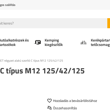
gos szállítás
Autóalkatrészek és
Kemping
Kerékpártar
tartozékok
kiegészítők
tetőcsomag
T négyzet alakú szorító C típus M12 125/42/125
 C típus M12 125/42/125
Hozzáadás a bevásárlólistához
Összehasonlítás