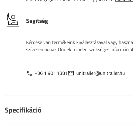
Segítség
Kérdése van termékeink kiválasztásával vagy használ
szívesen adnak Önnek minden szükséges információt
+36 1 901 1381
unitrailer@unitrailer.hu
Specifikáció