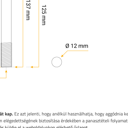
át kap.
Ez azt jelenti, hogy anélkül használhatja, hogy aggódnia k
 elégedettségének biztosítása érdekében a panasztételi folyamat
 és küldje el a weboldalunkon elérhető űrlapot.