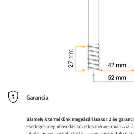
Garancia
Bármelyik termékünk megvásárlásakor 2 év garanci
esetleges meghibásodás következményei miatt. Az Ön
lehető legegyszerűbbé tettük – egyszerűen
töltse ki