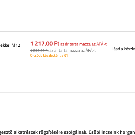
1 217,00 Ft
az ár tartalmazza az ÁFÁ-t
étekkel M12
Lásd a készle
az ár tartalmazza az ÁFÁ-t
1 295,00 Ft
Olcsóbb készletként a 6%
esztő alkatrészek rögzítésére szolgálnak. Csőbilincseink horgan