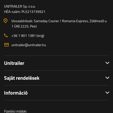
UNITRAILER Sp. z o.o.
HÉA-szám: PL5213739921
Visszatérések: Sameday Courier / Romania Express, Zöldmező u.
1 Üllő 2225, Pest
+36 1 901 1381 (eng)
unitrailer@unitrailer.hu
Unitrailer
Saját rendelések
Információ
Fizetési módok: