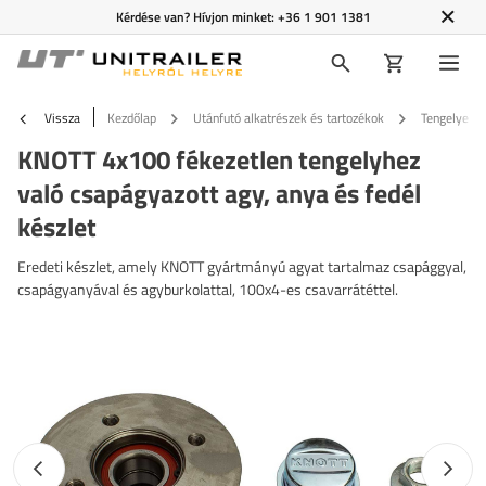
Kérdése van? Hívjon minket:
+36 1 901 1381
Vissza
Kezdőlap
Utánfutó alkatrészek és tartozékok
Tengelyek é
KNOTT 4x100 fékezetlen tengelyhez
való csapágyazott agy, anya és fedél
készlet
Eredeti készlet, amely KNOTT gyártmányú agyat tartalmaz csapággyal,
csapágyanyával és agyburkolattal, 100x4-es csavarrátéttel.
Előző fotó
Követk