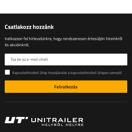
Csatlakozz hozzánk
Iratkozzon fel hírlevelünkre, hogy rendszeresen értesüljön híreinkről
és akcióinkról.
Írja be az e-mail címét
Kapcsolatfelvételi űrlap Hozzájárulok a kapcsolatfelvételi űrlapon szereplő személyes adataimnak az Európai Parlament és a Tanács (EU) rendeletével összhangban történő kezeléséhez
Feliratkozás