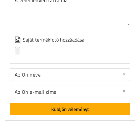
A véleményed tartalma
Saját termékfotó hozzáadása:
Az Ön neve
Az Ön e-mail címe
Küldjön véleményt