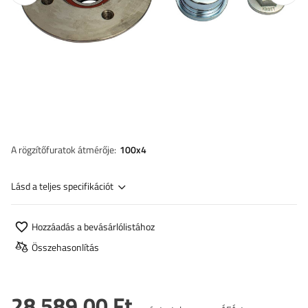
A rögzítőfuratok átmérője
100x4
Lásd a teljes specifikációt
Hozzáadás a bevásárlólistához
Összehasonlítás
28 589,00 Ft