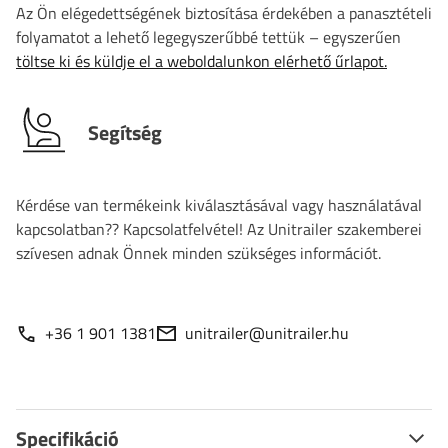
Az Ön elégedettségének biztosítása érdekében a panasztételi
folyamatot a lehető legegyszerűbbé tettük – egyszerűen
töltse ki és küldje el a weboldalunkon elérhető űrlapot.
Segítség
Kérdése van termékeink kiválasztásával vagy használatával
kapcsolatban?? Kapcsolatfelvétel! Az Unitrailer szakemberei
szívesen adnak Önnek minden szükséges információt.
+36 1 901 1381
unitrailer@unitrailer.hu
Specifikáció