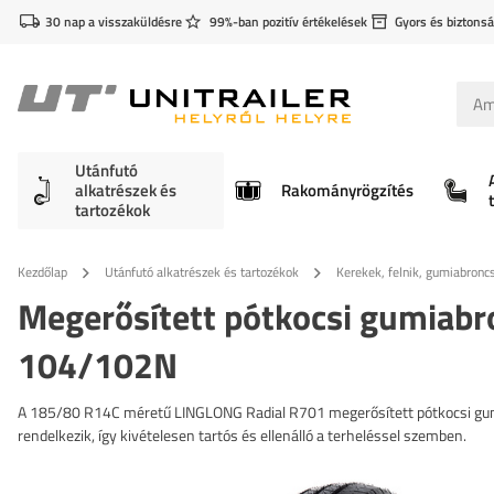
30 nap a visszaküldésre
99%-ban pozitív értékelések
Gyors és biztonsá
Utánfutó
alkatrészek és
Rakományrögzítés
tartozékok
Kezdőlap
Utánfutó alkatrészek és tartozékok
Kerekek, felnik, gumiabronc
Megerősített pótkocsi gumia
104/102N
A 185/80 R14C méretű LINGLONG Radial R701 megerősített pótkocsi gumi
rendelkezik, így kivételesen tartós és ellenálló a terheléssel szemben.