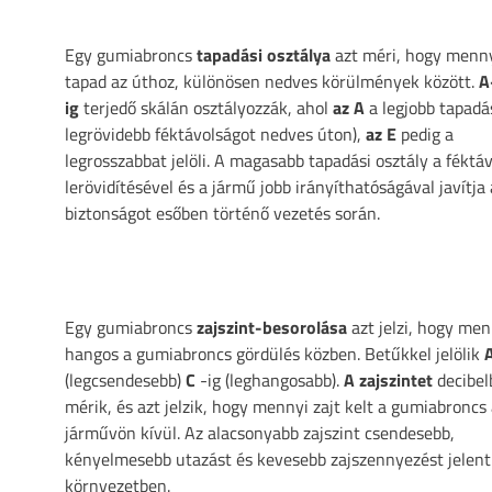
Egy gumiabroncs
tapadási osztálya
azt méri, hogy menny
tapad az úthoz, különösen nedves körülmények között.
A
ig
terjedő skálán osztályozzák, ahol
az A
a legjobb tapadás
legrövidebb féktávolságot nedves úton),
az E
pedig a
legrosszabbat jelöli. A magasabb tapadási osztály a féktá
lerövidítésével és a jármű jobb irányíthatóságával javítja 
biztonságot esőben történő vezetés során.
Egy gumiabroncs
zajszint-besorolása
azt jelzi, hogy men
hangos a gumiabroncs gördülés közben. Betűkkel jelölik
(legcsendesebb)
C
-ig (leghangosabb).
A zajszintet
decibel
mérik, és azt jelzik, hogy mennyi zajt kelt a gumiabroncs 
járművön kívül. Az alacsonyabb zajszint csendesebb,
kényelmesebb utazást és kevesebb zajszennyezést jelent
környezetben.