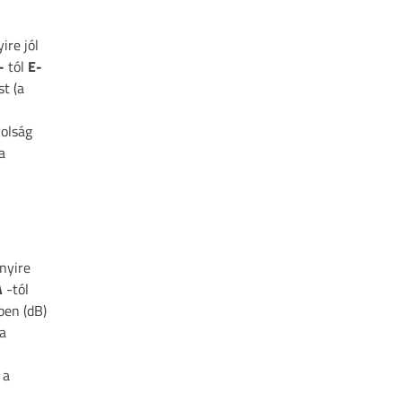
ire jól
-
tól
E-
t (a
volság
a
nyire
A
-tól
ben (dB)
a
 a