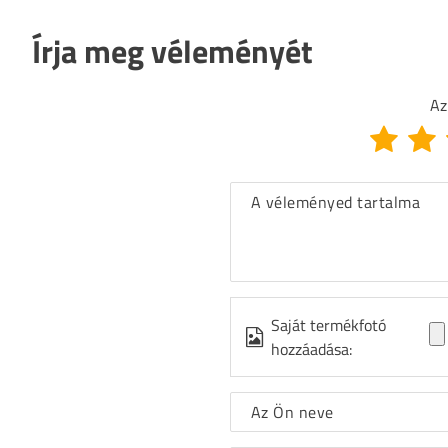
Írja meg véleményét
Az
A véleményed tartalma
Saját termékfotó
hozzáadása:
Az Ön neve