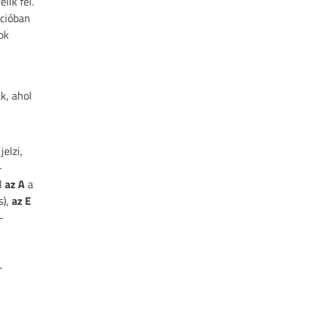
lik fel.
ációban
ok
k, ahol
jelzi,
-
l
az A
a
s),
az E
-
-