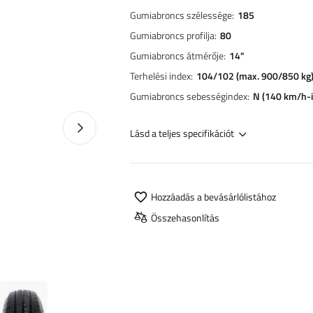
Gumiabroncs szélessége
185
Gumiabroncs profilja
80
Gumiabroncs átmérője
14"
Terhelési index
104/102 (max. 900/850 kg
Gumiabroncs sebességindex
N (140 km/h-i
Következő fotó
Lásd a teljes specifikációt
Hozzáadás a bevásárlólistához
Összehasonlítás