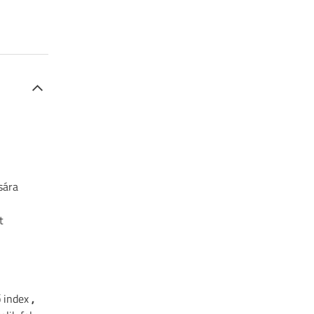
sára
t
ő index
,