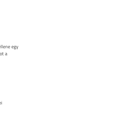
ellene egy
ot a
ei