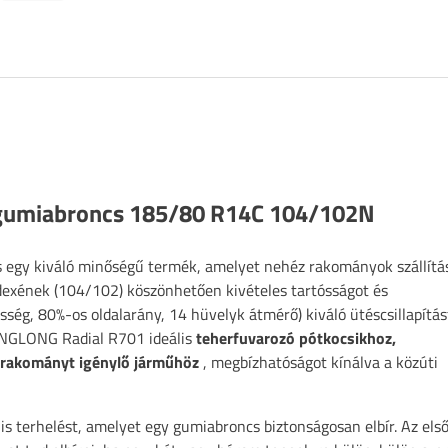
 gumiabroncs 185/80 R14C 104/102N
 egy kiváló minőségű termék, amelyet nehéz rakományok szállítá
ndexének (104/102) köszönhetően kivételes tartósságot és
ség, 80%-os oldalarány, 14 hüvelyk átmérő) kiváló ütéscsillapítás
 LINGLONG Radial R701 ideális
teherfuvarozó pótkocsikhoz,
 rakományt igénylő járműhöz
, megbízhatóságot kínálva a közúti
lis terhelést, amelyet egy gumiabroncs biztonságosan elbír. Az els