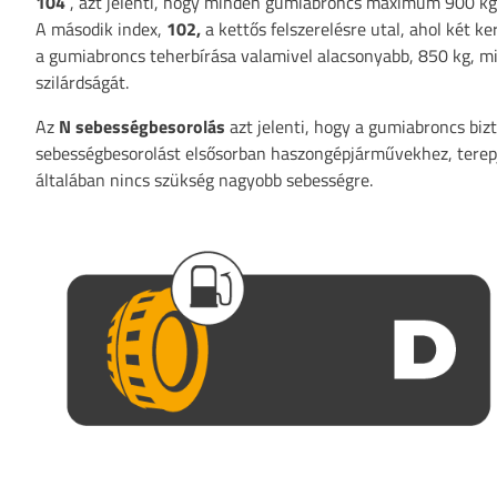
104
, azt jelenti, hogy minden gumiabroncs maximum 900 kg-ot
A második index,
102,
a kettős felszerelésre utal, ahol két 
a gumiabroncs teherbírása valamivel alacsonyabb, 850 kg, miv
szilárdságát.
Az
N sebességbesorolás
azt jelenti, hogy a gumiabroncs bi
sebességbesorolást elsősorban haszongépjárművekhez, terepj
általában nincs szükség nagyobb sebességre.