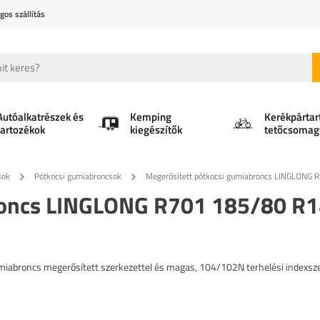
gos szállítás
Autóalkatrészek és
Kemping
Kerékpártar
tartozékok
kiegészítők
tetőcsomag
sok
Pótkocsi gumiabroncsok
Megerősített pótkocsi gumiabroncs LINGLON
broncs LINGLONG R701 185/80 R
abroncs megerősített szerkezettel és magas, 104/102N terhelési indexsze