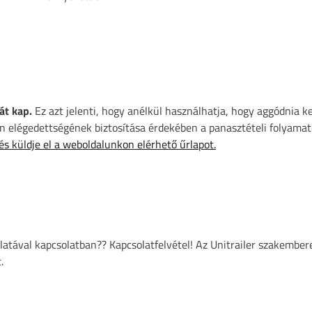
át kap.
Ez azt jelenti, hogy anélkül használhatja, hogy aggódnia k
 elégedettségének biztosítása érdekében a panasztételi folyamat
 és küldje el a weboldalunkon elérhető űrlapot.
atával kapcsolatban?? Kapcsolatfelvétel! Az Unitrailer szakember
.