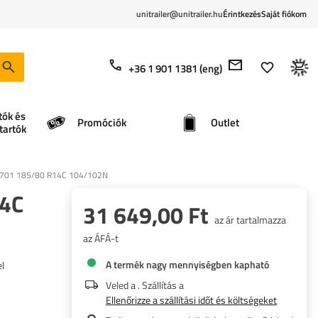
unitrailer@unitrailer.hu
Érintkezés
Saját fiókom
+36 1 901 1381 (eng)
tók és
Promóciók
Outlet
tartók
G R701 185/80 R14C 104/102N
14C
31 649,00 Ft
az ár tartalmazza
az ÁFÁ-t
A termék nagy mennyiségben kapható
l
Veled a
. Szállítás a
Ellenőrizze a szállítási időt és költségeket