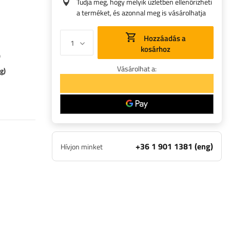
Tudja meg, hogy melyik üzletben ellenőrizheti
a terméket, és azonnal meg is vásárolhatja
Hozzáadás a
kosárhoz
)
Vásárolhat a:
g)
+36 1 901 1381 (eng)
Hívjon minket