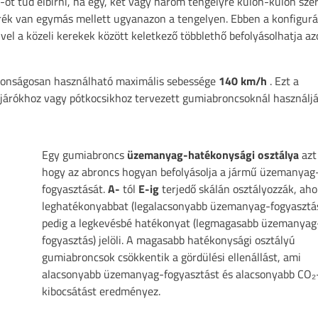
 tud elbírni, ha egy, két vagy három tengelyre külön-külön szere
kerék van egymás mellett ugyanazon a tengelyen. Ebben a konfigur
el a közeli kerekek között keletkező többlethő befolyásolhatja az
ztonságosan használható maximális sebessége
140 km/h
. Ezt a
árókhoz vagy pótkocsikhoz tervezett gumiabroncsoknál használjá
Egy gumiabroncs
üzemanyag-hatékonysági osztálya
azt 
hogy az abroncs hogyan befolyásolja a jármű üzemanyag
fogyasztását.
A-
tól
E-ig
terjedő skálán osztályozzák, aho
leghatékonyabbat (legalacsonyabb üzemanyag-fogyasztá
pedig a legkevésbé hatékonyat (legmagasabb üzemanyag
fogyasztás) jelöli. A magasabb hatékonysági osztályú
gumiabroncsok csökkentik a gördülési ellenállást, ami
alacsonyabb üzemanyag-fogyasztást és alacsonyabb CO₂
kibocsátást eredményez.