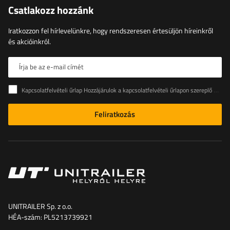
Csatlakozz hozzánk
Iratkozzon fel hírlevelünkre, hogy rendszeresen értesüljön híreinkről
és akcióinkról.
Írja be az e-mail címét
Kapcsolatfelvételi űrlap Hozzájárulok a kapcsolatfelvételi űrlapon szereplő személyes adataimnak az Európai Parlament és a Tanács (EU) rendeletével összhangban történő kezeléséhez
Feliratkozás
UNITRAILER Sp. z o.o.
HÉA-szám: PL5213739921