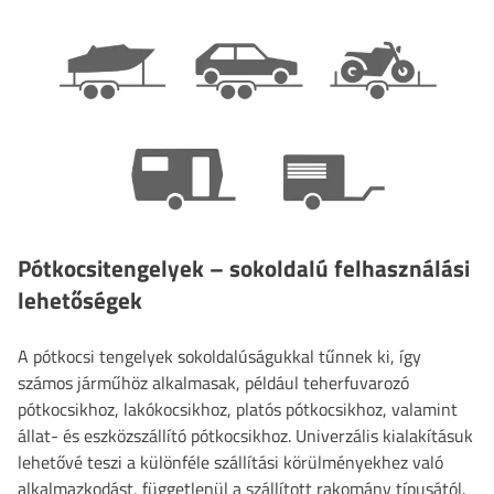
Pótkocsitengelyek – sokoldalú felhasználási
lehetőségek
A pótkocsi tengelyek sokoldalúságukkal tűnnek ki, így
számos járműhöz alkalmasak, például teherfuvarozó
pótkocsikhoz, lakókocsikhoz, platós pótkocsikhoz, valamint
állat- és eszközszállító pótkocsikhoz. Univerzális kialakításuk
lehetővé teszi a különféle szállítási körülményekhez való
alkalmazkodást, függetlenül a szállított rakomány típusától.