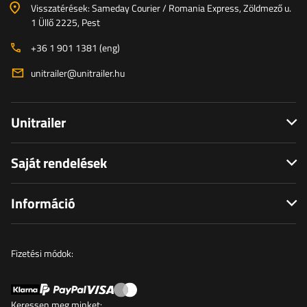
Visszatérések: Sameday Courier / Romania Express, Zöldmező u.
1 Üllő 2225, Pest
+36 1 901 1381 (eng)
unitrailer@unitrailer.hu
Unitrailer
Saját rendelések
Információ
Fizetési módok:
Keressen meg minket: