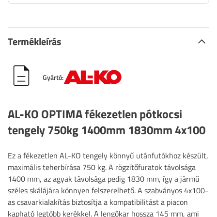
Termékleírás
Gyártó:
AL-KO OPTIMA fékezetlen pótkocsi
tengely 750kg 1400mm 1830mm 4x100
Ez a fékezetlen AL-KO tengely könnyű utánfutókhoz készült,
maximális teherbírása 750 kg. A rögzítőfuratok távolsága
1400 mm, az agyak távolsága pedig 1830 mm, így a jármű
széles skálájára könnyen felszerelhető. A szabványos 4x100-
as csavarkialakítás biztosítja a kompatibilitást a piacon
kapható legtöbb kerékkel. A lengőkar hossza 145 mm, ami