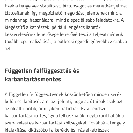
Ezek a tengelyek stabilitást, biztonságot és menetkényelmet
biztosítanak, így megbízható megoldást jelentenek mind a
mindennapi használatra, mind a speciálisabb feladatokra. A
kiegészítő alkatrészek, például lengéscsillapítók
beszerelésének lehetősége lehetővé teszi a teljesítményük
további optimalizálását, a pótkocsi egyedi igényekhez szabva
azt.
Független felfüggesztés és
karbantartásmentes
A független felfüggesztésnek köszönhetően minden kerék
külön csillapítású, ami azt jelenti, hogy az úthibák csak azt
az oldalt érintik, amelyiken haladnak. Ez a rendszer
karbantartásmentes, így a felhasználók megtakaríthatják a
szervizelési és karbantartási költségeket. Továbbá a tengely
kialakítása kiküszöböli a kerékív és más alkatrészek