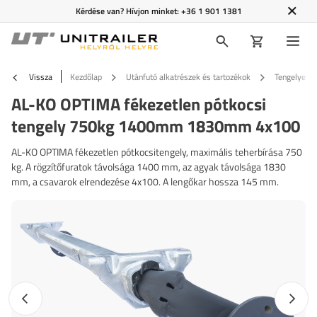
Kérdése van? Hívjon minket:
+36 1 901 1381
Vissza
Kezdőlap
Utánfutó alkatrészek és tartozékok
Tengelyek é
AL-KO OPTIMA fékezetlen pótkocsi
tengely 750kg 1400mm 1830mm 4x100
AL-KO OPTIMA fékezetlen pótkocsitengely, maximális teherbírása 750
kg. A rögzítőfuratok távolsága 1400 mm, az agyak távolsága 1830
mm, a csavarok elrendezése 4x100. A lengőkar hossza 145 mm.
Előző fotó
Követk