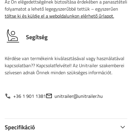
Az Ön elégedettségének biztosítása érdekében a panasztételi
folyamatot a lehető legegyszerűbbé tettük – egyszerűen
töltse ki és küldje el a weboldalunkon elérhető űrlapot.
Segítség
Kérdése van termékeink kiválasztásával vagy használatával
kapcsolatban?? Kapcsolatfelvétel! Az Unitrailer szakemberei
szívesen adnak Önnek minden szükséges információt.
+36 1 901 1381
unitrailer@unitrailer.hu
Specifikáció