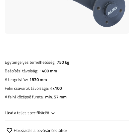
Egytengelyes terhelhetőség
750 kg
Beépítési távolság
1400 mm
A tengelytáv
1830 mm
Felni csavarok távolsága
4x100
A felni középső furata
min. 57 mm
Lásd a teljes specifikációt
Hozzáadás a bevásárlólistához