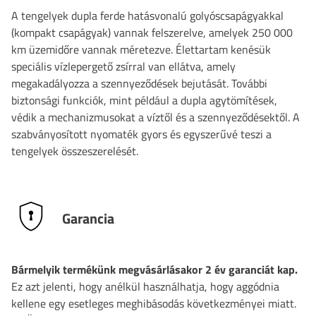
A tengelyek dupla ferde hatásvonalú golyóscsapágyakkal
(kompakt csapágyak) vannak felszerelve, amelyek 250 000
km üzemidőre vannak méretezve. Élettartam kenésük
speciális vízlepergető zsírral van ellátva, amely
megakadályozza a szennyeződések bejutását. További
biztonsági funkciók, mint például a dupla agytömítések,
védik a mechanizmusokat a víztől és a szennyeződésektől. A
szabványosított nyomaték gyors és egyszerűvé teszi a
tengelyek összeszerelését.
Garancia
Bármelyik termékünk megvásárlásakor 2 év garanciát kap.
Ez azt jelenti, hogy anélkül használhatja, hogy aggódnia
kellene egy esetleges meghibásodás következményei miatt.