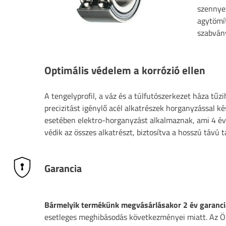
szennyez
agytömít
szabvány
Optimális védelem a korrózió ellen
A tengelyprofil, a váz és a túlfutószerkezet háza tűz
precizitást igénylő acél alkatrészek horganyzással ké
esetében elektro-horganyzást alkalmaznak, ami 4 év
védik az összes alkatrészt, biztosítva a hosszú távú 
Garancia
Bármelyik termékünk megvásárlásakor 2 év garanci
esetleges meghibásodás következményei miatt. Az Ön