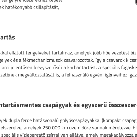
ek hatékonyabb csillapítását,
tartás
okkal ellátott tengelyeket tartalmaz, amelyek jobb hőelvezetést biz
gelyek és a fékmechanizmusok csavarozottak, így a csavarok kics
ami jelentősen leegyszerűsíti a karbantartást. A speciális fogask
etének megváltoztatását is, a felhasználó egyéni igényeihez igaz
ntartásmentes csapágyak és egyszerű összeszer
lyek dupla ferde hatásvonalú golyóscsapágyakkal (kompakt csapág
felszerelve, amelyek 250 000 km üzemidőre vannak méretezve. É
speciális vízlepergető zsírral van ellátva, amely megakadályozza 