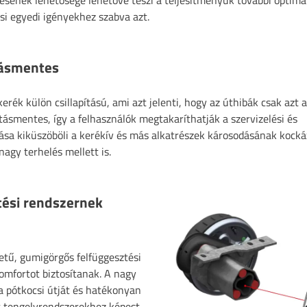
ésének lehetősége lehetővé teszi a teljesítményük további optimal
si egyedi igényekhez szabva azt.
tásmentes
ék külön csillapítású, ami azt jelenti, hogy az úthibák csak azt a
tásmentes, így a felhasználók megtakaríthatják a szervizelési és
tása kiküszöböli a kerékív és más alkatrészek károsodásának kocká
agy terhelés mellett is.
tési rendszernek
etű, gumigörgős felfüggesztési
omfortot biztosítanak. A nagy
 a pótkocsi útját és hatékonyan
 tengelyrendszerekhez képest