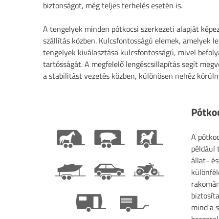
biztonságot, még teljes terhelés esetén is.
A tengelyek minden pótkocsi szerkezeti alapját képezik
szállítás közben. Kulcsfontosságú elemek, amelyek le
tengelyek kiválasztása kulcsfontosságú, mivel befoly
tartósságát. A megfelelő lengéscsillapítás segít megvé
a stabilitást vezetés közben, különösen nehéz körül
Pótko
A pótkoc
például 
állat- é
különfél
rakomány
biztosít
mind a s