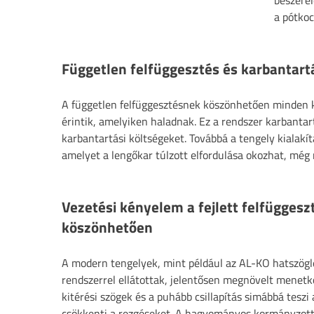
beszerel
a pótkoc
Független felfüggesztés és karbantar
A független felfüggesztésnek köszönhetően minden ker
érintik, amelyiken haladnak. Ez a rendszer karbantar
karbantartási költségeket. Továbbá a tengely kialakí
amelyet a lengőkar túlzott elfordulása okozhat, még n
Vezetési kényelem a fejlett felfüggesz
köszönhetően
A modern tengelyek, mint például az AL-KO hatszögl
rendszerrel ellátottak, jelentősen megnövelt menetk
kitérési szögek és a puhább csillapítás simábbá teszi
csökkenti a rezgéseket. A hagyományos kormányzott