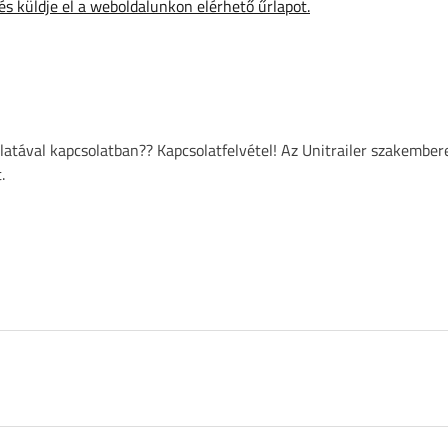
 és küldje el a weboldalunkon elérhető űrlapot.
atával kapcsolatban?? Kapcsolatfelvétel! Az Unitrailer szakember
.