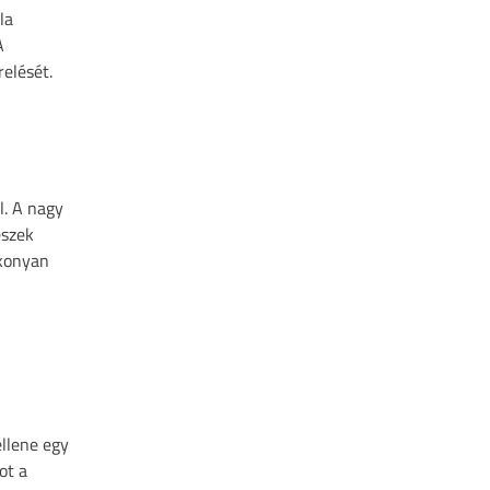
la
A
elését.
l. A nagy
észek
ékonyan
ellene egy
ot a