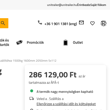
unitrailer@unitrailer.hu
Érintkezés
Saját fiókom
+36 1 901 1381 (eng)
tók és
Promóciók
Outlet
tartók
z/szállítóhoz 1500kg 1600mm 2050mm 5x112
g
286 129,00 Ft
az ár
tartalmazza az ÁFÁ-t
A termék nagy mennyiségben kapható
Veled a
. Szállítás a
Ellenőrizze a szállítási időt és költségeket