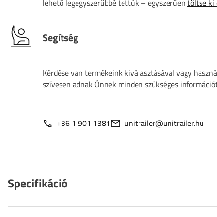
lehető legegyszerűbbé tettük – egyszerűen
töltse ki
Segítség
Kérdése van termékeink kiválasztásával vagy használ
szívesen adnak Önnek minden szükséges információt
+36 1 901 1381
unitrailer@unitrailer.hu
Specifikáció