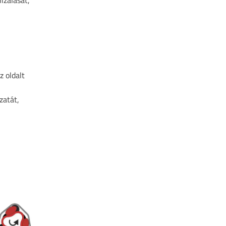
izálását,
z oldalt
zatát,