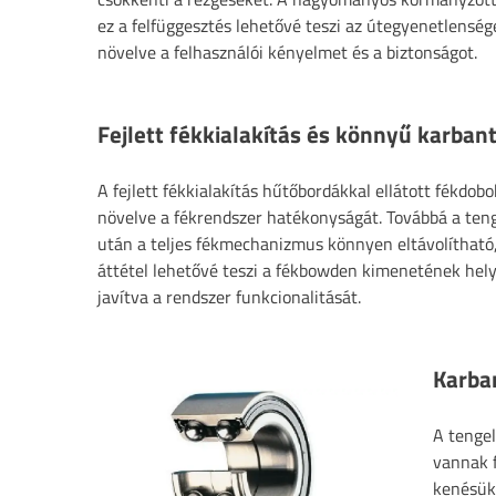
ez a felfüggesztés lehetővé teszi az útegyenetlenség
növelve a felhasználói kényelmet és a biztonságot.
Fejlett fékkialakítás és könnyű karban
A fejlett fékkialakítás hűtőbordákkal ellátott fékdob
növelve a fékrendszer hatékonyságát. Továbbá a ten
után a teljes fékmechanizmus könnyen eltávolítható, 
áttétel lehetővé teszi a fékbowden kimenetének helyz
javítva a rendszer funkcionalitását.
Karba
A tenge
vannak 
kenésük 