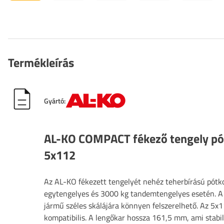
Termékleírás
Gyártó:
AL-KO COMPACT fékező tengely p
5x112
Az AL-KO fékezett tengelyét nehéz teherbírású pótk
egytengelyes és 3000 kg tandemtengelyes esetén. A
jármű széles skálájára könnyen felszerelhető. Az 5x1
kompatibilis. A lengőkar hossza 161,5 mm, ami stabilit