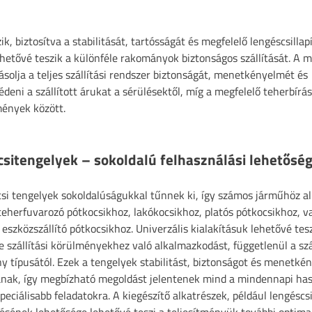
, biztosítva a stabilitását, tartósságát és megfelelő lengéscsillap
hetővé teszik a különféle rakományok biztonságos szállítását. A m
ásolja a teljes szállítási rendszer biztonságát, menetkényelmét és
deni a szállított árukat a sérülésektől, míg a megfelelő teherbírás 
mények között.
csitengelyek – sokoldalú felhasználási lehetősé
si tengelyek sokoldalúságukkal tűnnek ki, így számos járműhöz a
teherfuvarozó pótkocsikhoz, lakókocsikhoz, platós pótkocsikhoz, v
s eszközszállító pótkocsikhoz. Univerzális kialakításuk lehetővé tesz
e szállítási körülményekhez való alkalmazkodást, függetlenül a szá
 típusától. Ezek a tengelyek stabilitást, biztonságot és menetké
anak, így megbízható megoldást jelentenek mind a mindennapi has
peciálisabb feladatokra. A kiegészítő alkatrészek, például lengéscsi