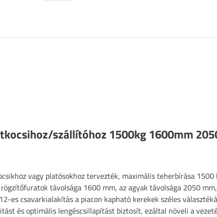
ótkocsihoz/szállítóhoz 1500kg 1600mm 2
ocsikhoz vagy platósokhoz tervezték, maximális teherbírása 1500 
 rögzítőfuratok távolsága 1600 mm, az agyak távolsága 2050 mm, 
12-es csavarkialakítás a piacon kapható kerekek széles választék
ást és optimális lengéscsillapítást biztosít, ezáltal növeli a vezeté