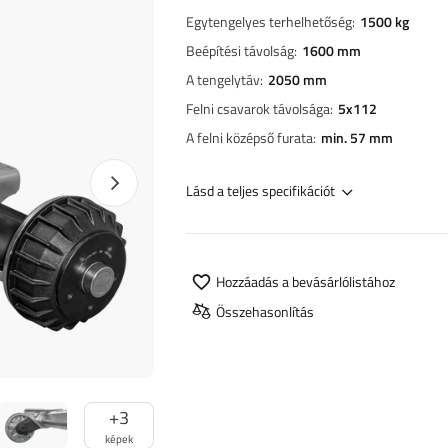
Egytengelyes terhelhetőség
1500 kg
Beépítési távolság
1600 mm
A tengelytáv
2050 mm
Felni csavarok távolsága
5x112
A felni középső furata
min. 57 mm
Következő fotó
Lásd a teljes specifikációt
Hozzáadás a bevásárlólistához
Összehasonlítás
+
3
képek