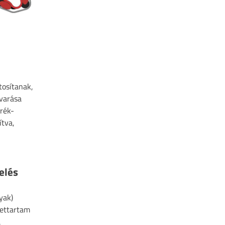
tosítanak,
avarása
erék-
ítva,
elés
yak)
lettartam
a