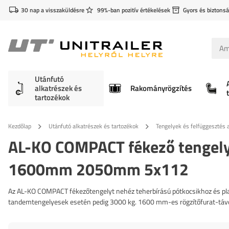
30 nap a visszaküldésre
99%-ban pozitív értékelések
Gyors és biztonsá
Utánfutó
alkatrészek és
Rakományrögzítés
tartozékok
Kezdőlap
Utánfutó alkatrészek és tartozékok
Tengelyek és felfüggesztés a
AL-KO COMPACT fékező tengely
1600mm 2050mm 5x112
Az AL-KO COMPACT fékezőtengelyt nehéz teherbírású pótkocsikhoz és pla
tandemtengelyesek esetén pedig 3000 kg. 1600 mm-es rögzítőfurat-táv