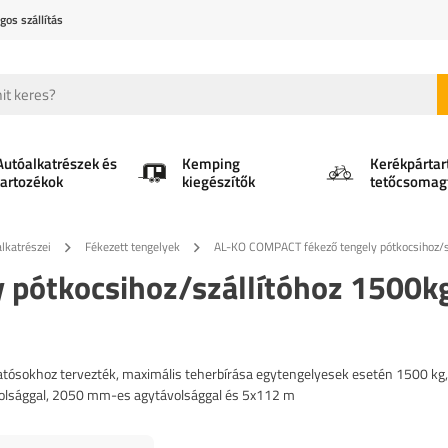
gos szállítás
Autóalkatrészek és
Kemping
Kerékpártar
tartozékok
kiegészítők
tetőcsomag
lkatrészei
Fékezett tengelyek
AL-KO COMPACT fékező tengely pótkocsiho
 pótkocsihoz/szállítóhoz 1500k
tósokhoz tervezték, maximális teherbírása egytengelyesek esetén 1500 kg,
olsággal, 2050 mm-es agytávolsággal és 5x112 m