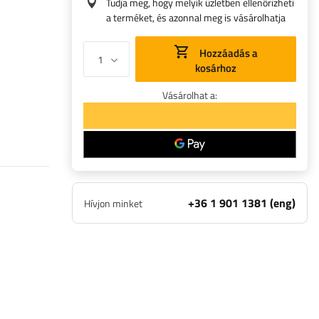
Tudja meg, hogy melyik üzletben ellenőrizheti
a terméket, és azonnal meg is vásárolhatja
Hozzáadás a
kosárhoz
Vásárolhat a:
+36 1 901 1381 (eng)
Hívjon minket