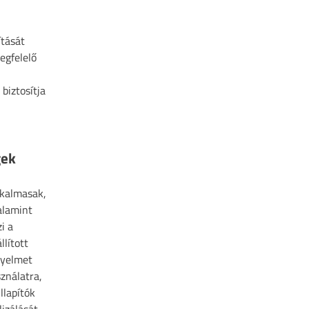
ítását
egfelelő
biztosítja
gek
lkalmasak,
alamint
i a
llított
nyelmet
ználatra,
llapítók