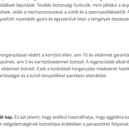
ődések bejutását. További biztonsági funkciók, mint például a dup
ések, védik a mechanizmusokat a víztől és a szennyeződésektől. 
osított nyomaték gyors és egyszerűvé teszi a tengelyek összeszer
ihorganyzással védett a korrózió ellen, ami 10 év védelmet garantá
szülnek, ami 5 év korrózióvédelmet biztosít. A legprecízebb alkatr
 védelmet biztosít. Ezek a különböző horganyzási módszerek hat
tartósságot és a külső tényezőkkel szembeni ellenállást.
át kap.
Ez azt jelenti, hogy anélkül használhatja, hogy aggódnia k
 elégedettségének biztosítása érdekében a panasztételi folyamat