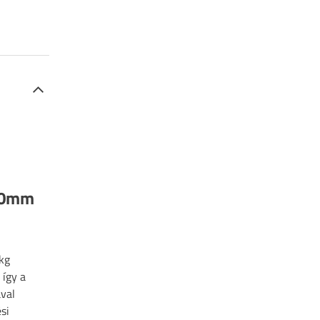
050mm
kg
így a
ával
si