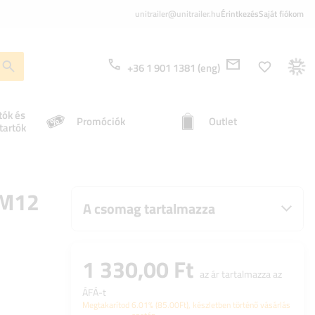
unitrailer@unitrailer.hu
Érintkezés
Saját fiókom
+36 1 901 1381 (eng)
tók és
Promóciók
Outlet
tartók
 M12
A csomag tartalmazza
1 330,00 Ft
az ár tartalmazza az
ÁFÁ-t
Megtakarítod
6.01%
(
85.00
Ft
), készletben történő vásárlás