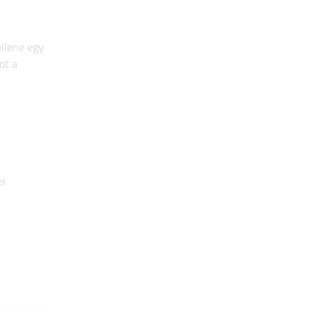
ellene egy
ot a
ei