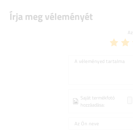
Írja meg véleményét
Az
A véleményed tartalma
Saját termékfotó
hozzáadása:
Az Ön neve