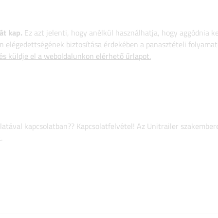
át kap.
Ez azt jelenti, hogy anélkül használhatja, hogy aggódnia k
 elégedettségének biztosítása érdekében a panasztételi folyamat
 és küldje el a weboldalunkon elérhető űrlapot.
atával kapcsolatban?? Kapcsolatfelvétel! Az Unitrailer szakember
.