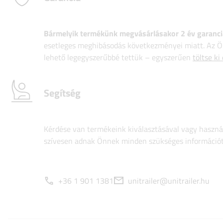
Bármelyik termékünk megvásárlásakor 2 év garanci
esetleges meghibásodás következményei miatt. Az Ön
lehető legegyszerűbbé tettük – egyszerűen
töltse ki
Segítség
Kérdése van termékeink kiválasztásával vagy használ
szívesen adnak Önnek minden szükséges információt
+36 1 901 1381
unitrailer@unitrailer.hu